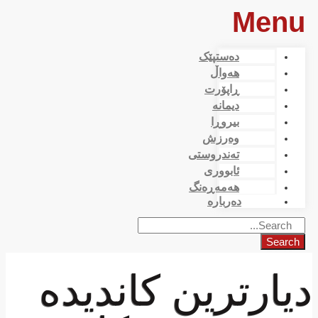
Menu
دەستپێک
هەواڵ
ڕاپۆرت
دیمانە
بیروڕا
وەرزش
تەندروستی
ئابووری
هەمەڕەنگ
دەربارە
Search
دیارترین کاندیدە