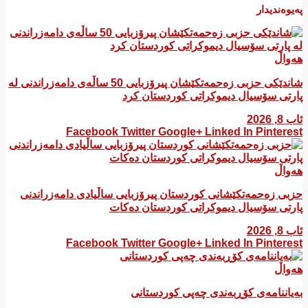
پەیوەندیدار
هەواڵ
شاندێکی حزبی زەحمەتکێشان پیرۆزبایی 50 ساڵەی دامەزراندنی لە
پارتی سۆسیال دیموکراتی کوردستان کرد
ئاب 8, 2026
Facebook
Twitter
Google+
Linked In
Pinterest
هەواڵ
​حزبی زەحمەتکێشانی کوردستان پیرۆزبایی ساڵیادی دامەزراندنی
پارتی سۆسیال دیموکراتی کوردستان دەکات
ئاب 8, 2026
Facebook
Twitter
Google+
Linked In
Pinterest
هەواڵ
بەیاننامەی کۆڕبەندی چەپی کوردستانی