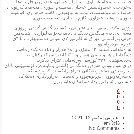
حەبیب، ئینسجام غەراوی، سەلمان جمیلی، عەدنان درجال، بەها
ئەعرەجی، عەبدولحسێن عەبتان، هەیسەم جبوری، محەمەد کەربولی،
خەلەف عەبدولسەمەد، ئوسامە نوجەیفی، قاسم فەهداوی، قوتەیبە
جبوری، رەشید عەزاوی، کازم سەیادی، ئەحمەد جبوری.
رۆژی یەکشەممەی، ١٠ی تشرینی یەکەم دەنگدانی گشتی و رۆژی
هەینی ٨ی ئەم مانگەش دەنگدانی تایبەت بۆ ھەڵبژاردنی پێنجەمین
خولی پەرلەمانی عێراق لە کاتژمێر ٧ی بەیانی دەستیپێکرد و تا ٦ی
ئێوارە بەردەوامبوو.
لەدەنگدانی گشتیدا ٢٣ ملیۆن و ٩٨٦ هەزار و ٧٤١ دەنگدەر مافی
دەنگدانیان هەبو و سێ هەزار و ٢٢٦ کاندیدیش کێبڕکێان بۆ
بەدەستهێنانی ٣٢٩ کورسی پەرلەمانی عێراق دەكرد.
دوای تەواوبوونی هەردوو دەنگدانی (گشتی و تایبەت)، کۆمسیۆنی باڵای
سەربەخۆی هەڵبژاردنەکانی عێراق رایگەیاند، کە پرۆسەکە
بەسەرکەوتوویی بەڕێوەچووە و ئەنجامی بەراوردکاری دەنگەکانی
دەستی و ئەلیکترۆنیدا، دەنگەکان هاوتابوون.
0
0
0
0
تشرینی یەکەم 12, 2021
8:46 am
No Comments