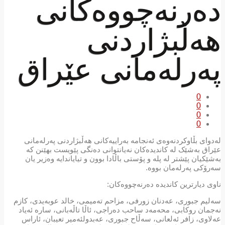
دەرنەچووەکانی
هەڵبژاردنی
پەرلەمانی عێراق
0
0
0
0
لەدوای بڵاوکردنەوەی ئەنجامە بەراییەکانی هەڵبژاردنی پەرلەمانی
عێراق بەشێک لە کاندیدەکان نەیانتوانی دەنگی پێویست بهێنن کە
بەشێکیان پێشتر لە پلە و پۆستی باڵادا بوون و تیایاندایە وەزیر یان
سەرۆکی پەرلەمان بووە.
ناوی دیارترین کاندیدە دەرنەچووەکان:
سەلیم جبوری، عەدنان زورفی، مزاحم تەمیمی، خالد عوبەیدی، کازم
نەجمان روکابی، محەمەد ساحب دەراجی، ئاڵا تاڵەبانی، سارە ئەیاد
عەلاوی، زافر ئەلعانی، سەڵاح جبوری، عەبدولئەمیر تعیبان، ئاراس