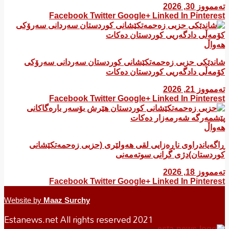
تەممووز 30, 2026
Facebook
Twitter
Google+
Linked In
Pinterest
هەواڵ
شاندێکی حزبی زەحمەتکێشانی کوردستان سەردانی سەرۆکی
کۆمەڵی دادگەریی کوردستان دەکات
تەممووز 21, 2026
Facebook
Twitter
Google+
Linked In
Pinterest
هەواڵ
ڕاگەیاندراوی ناڕەزایی لقی هەولێری (حزبی زەحمەتکێشانی
کوردستان)دژی گرانی سوتەمەنی
تەممووز 18, 2026
Facebook
Twitter
Google+
Linked In
Pinterest
Website by
Maaz Surchy
Estanews.net All rights reserved 2021