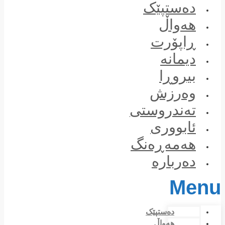
Skip
دەستپێک
to
content
هەواڵ
ڕاپۆرت
دیمانە
بیروڕا
وەرزش
تەندروستی
ئابووری
هەمەڕەنگ
دەربارە
Menu
دەستپێک
هەواڵ