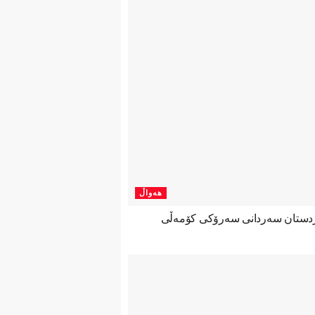
هەواڵ
ردستان سەردانی سەرۆکی کۆمەڵی