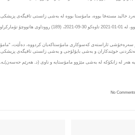
ە و سەرەخۆشی ئاراستەی کەسوکاری مامۆستاکەیان کردووە، دەڵێت، “مامۆس
مەتکردنی خوێندکاران و بەشی بایۆلۆجی و بەشی زانستی تاقیگەی پزیشکی 
یە هەر لە زانکۆکە لە بەشی مێژوو مامۆستایە و ناوی (د. هەرێم حەسەن)ـە.
No Comment