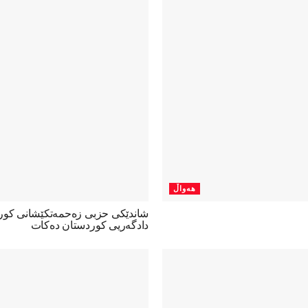
هەواڵ
شاندێکی حزبی زەحمەتکێشانی کو
دادگەریی کوردستان دەکات