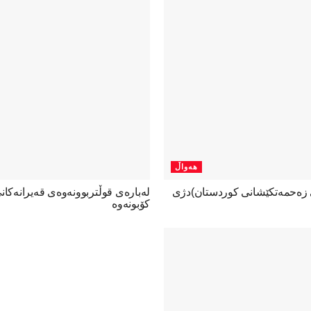
هەواڵ
ی زەحمەتکێشانی کوردستان)دژی
لەبارەی قوڵتربوونەوەی قەیرانەكا
كۆبونەوە