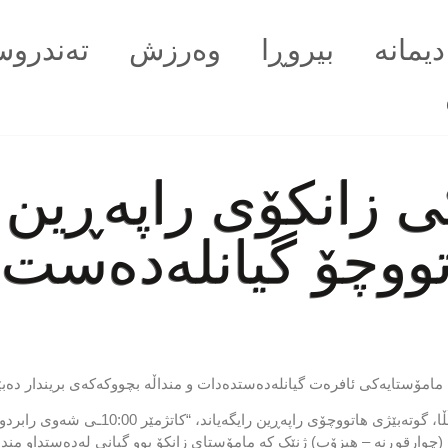
دیمانە
بیروڕا
وەرزش
تەندروس
 زانکۆی راپەڕین 
تووچۆ گیانلەدەست
 مامۆستایەکی ئافرەت گیانلەدەستدەدات و منداڵە بچووکەکەی بریندار دەب
ئەمڕۆ سێشەممە 19-10-2021، عەلی عەبدوڵڵا، گو
 (چوارقوڕنە – هیزۆپ) ژنێک کە مامۆستای زانکۆ بوو گیانی لەدەستداو من