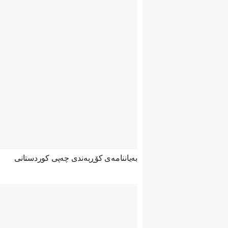
بەیاننامەی کۆڕبەندی چەپی کوردستانی