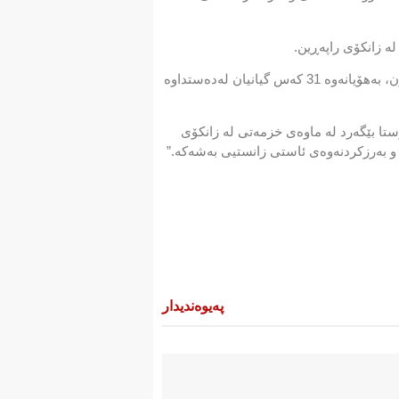
ئامارەکانی هاتووچۆی راپەڕین ئەوە دەخەنەڕوو، لە 01-01-2021 تاوەکو 30-09-2021، (189) رووداوی هاتووچۆ تۆمارکراون، بەهۆیانەوە 31 کەس گیانیان لەدەستداوە
تا بێگەرد لە ماوەی خزمەتی لە زانکۆی
و بەرزکردنەوەی ئاستی زانستیی بەشەکە.”
پەیوەندیدار