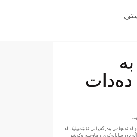
تی
بە
 دەدات
ێت.
تەبێژی هاتووچۆی راپەڕین رایگەیاند، “کاتژمێر 10:00ـی شەوی رابردوو لە ئەنجامی وەرگەڕانی ئۆتۆمبێلێک لە
داڵە دوو ساڵانەکەی و هاوسەرەکەشی