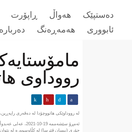
دەستپێک
هەواڵ
ڕاپۆرت
ئابووری
هەمەڕەنگ
دەربارە
مامۆستایەکی
رووداوی ها
لە رووداوێکی هاتووچۆدا لە دەڤەری راپەڕین،
جۆری (نیسان ڤێرسا) لە کڵاوسوورە لە نێوان