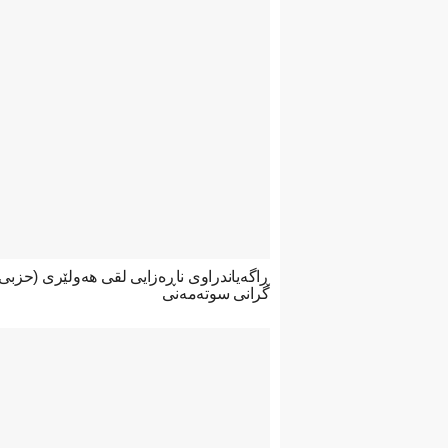
ڕاگەیاندراوی ناڕەزایی لقی هەولێری (حزب
گرانی سوتەمەنی