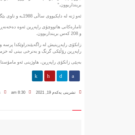
برینداربوون.”
ئەو ژنە لە دایکبووی ساڵی 1988ـە و ناوی بێگەرد خالید مستەفا بووە، مامۆستا بووە لە بەشی زانستی تاقیگەی پزیشکی لە زانکۆی راپەڕین.
و 208 کەس برینداربوون.
زانکۆی راپەڕینیش لە راگەیێندراوێکدا پرس
راپەڕین رۆڵێکی گرنگ و بەنرخی بینی لە خز
بەپێی زانکۆی راپەڕین، هاوژینی ئەو مامۆستا
تشرینی یەکەم 19, 2021
8:30 am
s