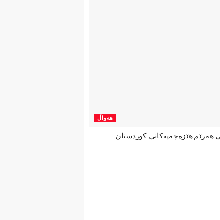
هەواڵ
نی هەرێم هێزەچەپەكانی كوردستان