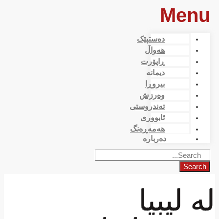
Menu
دەستپێک
هەواڵ
ڕاپۆرت
دیمانە
بیروڕا
وەرزش
تەندروستی
ئابووری
هەمەڕەنگ
دەربارە
Search
لە لیبیا