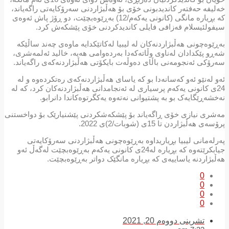
خەلیفە حەفتەر کاندیدبونی خۆی بۆ هەڵبژاردنی سەرۆکایەتی راگەیاند،
کە بڕیارە مانگی (کانونی یەکەم/12) بەڕێوەبچێت، دو ڕۆژ پاش ئەوەی
سیفولئیسلام قەزافی فایلی کاندیدکردنی خۆی پێشکەش کرد.
بەڕێوەچونی هەڵبژاردنەکان لە لیبیا لەکاتێکدایە ماوەی چەند ساڵێکە
شەڕو پێکدادان لەناوی وڵاتەکەدا بەردەوامی هەیە، خالید ئەلمەشری،
سەرۆکی ئەنجومەنی باڵای دەوڵەت بایکۆتی هەڵبژاردنەکەی راگەیاند.
ئەو لەنێو ئەو کەسانەدا بو کە یاسای هەڵبژاردنەکەی رەتکردەوە و لە
24ی کانونی یەکەم پرسیاری لە ئەنجامدانی هەڵبژاردنەکان کرد، کە لە
نەخشەڕێگایەک بو بە پشتیوانی نەتەوە یەکگرتوەکاندا دانرابو.
مەشری نیازی خۆی ڕاگەیاند بۆ پێشکەشکردنی پێشنیارێک بۆ دواخستنی
پرۆسەی هەڵبژاردن تا 15ی (شوبات/2)ی 2022.
پەرلەمانی لیبیا بڕیاریداوە بەڕێوەچونی هەڵبژاردنی سەرۆکایەتی
جیابکرێتەوە کە بڕیارە لە24ی کانونی یەکەم بەڕێوەبچێت لەگەڵ ئەو
هەڵبژاردنە یاساییەی کە بڕیارە مانگێک دواتر بەڕێوەبچێت.
0
0
0
0
تشرینی دووەم 20, 2021