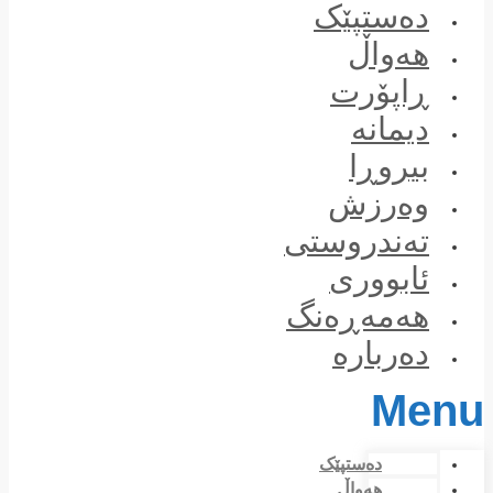
Skip
دەستپێک
to
content
هەواڵ
ڕاپۆرت
دیمانە
بیروڕا
وەرزش
تەندروستی
ئابووری
هەمەڕەنگ
دەربارە
Menu
دەستپێک
هەواڵ