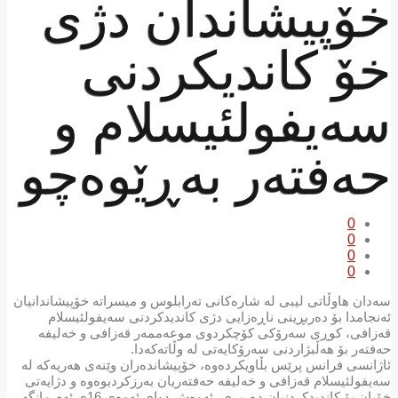
خۆپیشاندان دژی
خۆ کاندیکردنی
سەیفولئیسلام و
حەفتەر بەڕێوەچو
0
0
0
0
سەدان هاوڵاتی لیبی لە شارەکانی تەرابلوس و میسراتە خۆپیشاندانیان
ئەنجامدا بۆ دەربڕینی ناڕەزایی دژی کاندیدکردنی سەیفولئیسلام
قەزافی، کوڕی سەرۆکی کۆچکردوی موعەممەر قەزافی و خەلیفە
حەفتەر بۆ هەڵبژاردنی سەرۆکایەتی لە وڵاتەکەدا.
ئاژانسی فرانس پرێس بڵاویکردەوە، خۆپیشاندەران وێنەی هەریەکە لە
سەیفولئیسلام قەزافی و خەلیفە حەفتەریان بەرزکردبوەوە و دژایەتی
خۆیان بۆ کاندیدکردنیان دەربڕی، ئەوەش دوای ئەوەی 16ی ئەم مانگە،