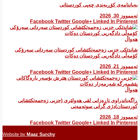
بەیاننامەی کۆڕبەندی چەپی کوردستانی
تەممووز 30, 2026
Facebook
Twitter
Google+
Linked In
Pinterest
هەواڵ
شاندێکی حزبی زەحمەتکێشانی کوردستان سەردانی سەرۆکی
کۆمەڵی دادگەریی کوردستان دەکات
تەممووز 21, 2026
Facebook
Twitter
Google+
Linked In
Pinterest
هەواڵ
ڕاگەیاندراوی ناڕەزایی لقی هەولێری (حزبی زەحمەتکێشانی
کوردستان)دژی گرانی سوتەمەنی
تەممووز 18, 2026
Facebook
Twitter
Google+
Linked In
Pinterest
Website by
Maaz Surchy