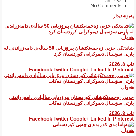
7:32 am
No Comments
پەیوەندیدار
هەواڵ
شاندێکی حزبی زەحمەتکێشان پیرۆزبایی 50 ساڵەی دامەزراندنی لە
پارتی سۆسیال دیموکراتی کوردستان کرد
ئاب 8, 2026
Facebook
Twitter
Google+
Linked In
Pinterest
هەواڵ
​حزبی زەحمەتکێشانی کوردستان پیرۆزبایی ساڵیادی دامەزراندنی
پارتی سۆسیال دیموکراتی کوردستان دەکات
ئاب 8, 2026
Facebook
Twitter
Google+
Linked In
Pinterest
هەواڵ