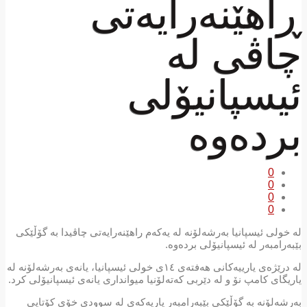
ڕاهێنەرایەتی
چاڤی لە
ئیسپانیۆلی
بردەوە
0
0
0
0
لە خولی ئیسپانیا بەرشەلۆنە لە یەکەم راهێنەرایەتی چاڤیدا بە گۆڵێکی
بێبەرامبەر لە ئیسپانیۆلی بردەوە.
لە درێژەی یارییەکانی هەفتەی ١٤ی خولی ئیسپانیا، یانەی بەرشەلۆنە لە
یاریگای کامپ نۆ و لە دێربی کەتەلۆنیا میوانداری یانەی ئیسپانیۆلی کرد.
بەرشەلۆنە بە گۆڵێکی بێبەرامبەر یاریەکەی لە سوودی خۆی کۆتایی