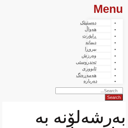
Menu
دەستپێک
هەواڵ
ڕاپۆرت
دیمانە
بیروڕا
وەرزش
تەندروستی
ئابووری
هەمەڕەنگ
دەربارە
Search
بەرشەلۆنە بە