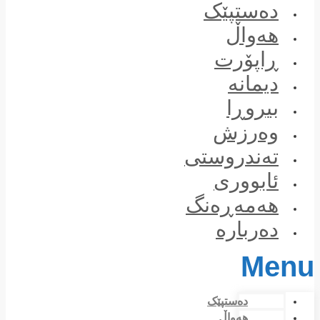
Skip
دەستپێک
to
content
هەواڵ
ڕاپۆرت
دیمانە
بیروڕا
وەرزش
تەندروستی
ئابووری
هەمەڕەنگ
دەربارە
Menu
دەستپێک
هەواڵ