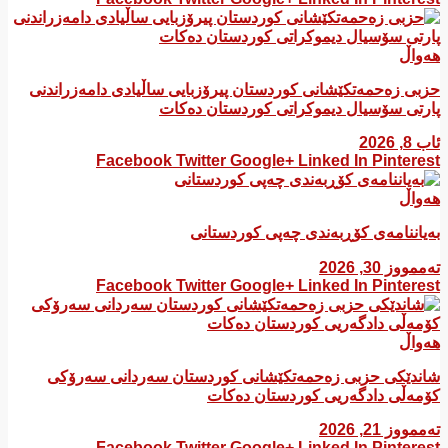
هەواڵ
​حزبی زەحمەتکێشانی کوردستان پیرۆزبایی ساڵیادی دامەزراندنی
پارتی سۆسیال دیموکراتی کوردستان دەکات
ئاب 8, 2026
Facebook
Twitter
Google+
Linked In
Pinterest
هەواڵ
بەیاننامەی کۆڕبەندی چەپی کوردستانی
تەممووز 30, 2026
Facebook
Twitter
Google+
Linked In
Pinterest
هەواڵ
شاندێکی حزبی زەحمەتکێشانی کوردستان سەردانی سەرۆکی
کۆمەڵی دادگەریی کوردستان دەکات
تەممووز 21, 2026
Facebook
Twitter
Google+
Linked In
Pinterest