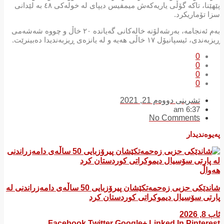
پێهێنا، تاکە گۆڵی یاریەکەش میمفیس دیپای لە خولەکی ٤٨ بە لێدانی
سزا تۆماریکرد.
بەم ئەنجامە، بەرشەلۆنە خالەکانی گەیاندە ٢٠ خاڵ و چووە شەشەمی
ڕیزبەندی، ئیسپانیۆل ١٧ خاڵی هەیە و لە یانزەی ڕیزبەندیدا دەبینرێت.
0
0
0
0
تشرینی دووەم 21, 2021
6:37 am
No Comments
پەیوەندیدار
هەواڵ
شاندێکی حزبی زەحمەتکێشان پیرۆزبایی 50 ساڵەی دامەزراندنی لە
پارتی سۆسیال دیموکراتی کوردستان کرد
ئاب 8, 2026
Facebook
Twitter
Google+
Linked In
Pinterest