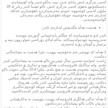
كەمی بەرگری لەش مانای ئەیدز نییە، بەڵكو ئەیدز واتە كۆنیشانەی
دەستكەوتوو بەهۆی كەمی بەرگری لەش. تاكو ئێستا ئایدز زیاتر لە 39
ملیۆن كەسی كوشتووە، ئەوەی مەترسیدارترە ناهۆشیاریی خەڵكە
لەبارەی ئەم نەخۆشییە، چونكە ناهۆشیاری رێگەی سەرەكی
گواستنەوەیەتی.
هه‌شت هه‌ڵه‌ تێگه‌یشتن له‌باره‌ی ئایدز:
ئایدز لەو نەخۆشییانەیە كە جێگای بایەخپێدانی گەورەی نێوەندە
تەندروستییە نێودەوڵەتییەكانە، بەڵام لەلای زۆركەس تەواو روون نییە و
پرسیار و گومان زۆرە لەسەری.
1-هەڵە: كە تووشی ئەم نەخۆشییە بوویت، خێرا هەست بە نیشانەكانی
دەكەیت
راست: لەوانەیە چەندین ساڵ تێپەڕببن تاكو هەست بە نیشانەكانی ئایدز
بكەی. واتە ساڵانێك ڤایرۆسەكەت هەڵگرتووە و دەكرێ بۆ خەڵكیشی
بگوازیتەوە، بێئەوەی هەست بە هیچ بكەی. تێكڕا 8-10 ساڵی دەوێت تاكو
نیشانە روون و ئاشكراكانی ئەم نەخۆشییە دەردەكەون. بۆیە ئەو
كەسانەی لە دەرەوەی بازنەی خێزان و لەگەڵ چەند كەسێك سێكس
دەكەن، زۆر پێویستە ماوە ماوە پشكنینی ئایدز بكەن. هەروەك
بەكارهێنانی كۆندۆم بۆ ئەو كەسانە گرنگە، چونكە كۆندۆم ئەگەری
وەرگرتن و گواستنەوەی ڤایرۆسی تووشكەری ئایدز كەمدەكاتەوە.
2-هەڵە: ئەگەر هەڵگری ڤایرۆسەكە بوویت، پێویست بە بەكارهێنانی
دەرمان ناكات تاكو نیشانەكان دەردەكەون
راست: نوێترین رێنمایی رێكخراوی تەندروستی جیهانیی دەڵێت ئەوانەش