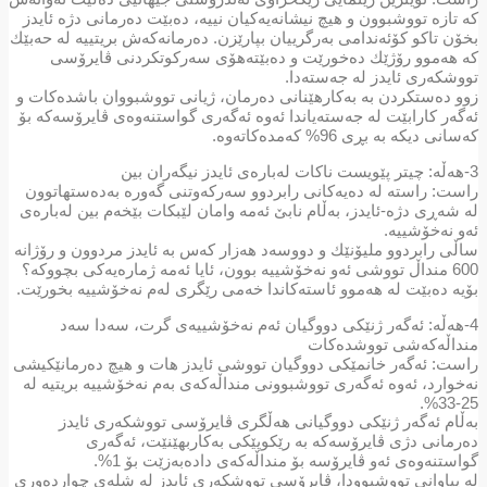
كە تازە تووشبوون و هیچ نیشانەیەكیان نییە، دەبێت دەرمانی دژە ئایدز
بخۆن تاكو كۆئەندامی بەرگرییان بپارێزن. دەرمانەكەش بریتییە لە حەبێك
كە هەموو رۆژێك دەخورێت و دەبێتەهۆی سەركوتكردنی ڤایرۆسی
تووشكەری ئایدز لە جەستەدا.
زوو دەستكردن بە بەكارهێنانی دەرمان، ژیانی تووشبووان باشدەكات و
ئەگەر كارابێت لە جەستەیاندا ئەوە ئەگەری گواستنەوەی ڤایرۆسەكە بۆ
كەسانی دیكە بە بڕی 96% كەمدەكاتەوە.
3-هەڵە: چیتر پێویست ناكات لەبارەی ئایدز نیگەران بین
راست: راستە لە دەیەكانی رابردوو سەركەوتنی گەورە بەدەستهاتوون
لە شەڕی دژە-ئایدز، بەڵام نابێ ئەمە وامان لێبكات بێخەم بین لەبارەی
ئەو نەخۆشییە.
ساڵی رابردوو ملیۆنێك و دووسه‌د هه‌زار كەس بە ئایدز مردوون و رۆژانە
600 منداڵ تووشی ئەو نەخۆشییە بوون، ئایا ئەمە ژمارەیەكی بچووكە؟
بۆیە دەبێت لە هەموو ئاستەكاندا خەمی رێگری لەم نەخۆشییە بخورێت.
4-هەڵە: ئەگەر ژنێكی دووگیان ئەم نەخۆشییەی گرت، سەدا سەد
منداڵەكەشی تووشدەكات
راست: ئەگەر خانمێكی دووگیان تووشی ئایدز هات و هیچ دەرمانێكیشی
نەخوارد، ئەوە ئەگەری تووشبوونی منداڵەكەی بەم نەخۆشییە بریتیە لە
25-33%.
بەڵام ئەگەر ژنێكی دووگیانی هەڵگری ڤایرۆسی تووشكەری ئایدز
دەرمانی دژی ڤایرۆسەكە بە رێكوپێكی بەكاربهێنێت، ئەگەری
گواستنەوەی ئەو ڤایرۆسە بۆ منداڵەكەی دادەبەزێت بۆ 1%.
لە پیاوانی تووشبوودا، ڤایرۆسی تووشكەری ئایدز لە شلەی چواردەوری