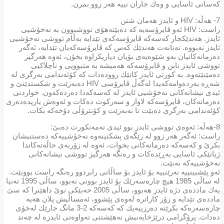
كەسانی ئاسایی و وەك جاران نییە هەر زوو بمرن.
7- هەڵە: HIV و ئایدز هەمان شتن
راست: HIV ئەو ڤایرۆسەیە كە دەبێتەهۆی تووشبوون بە نەخۆشیی
ئایدز. هەندێكجار كەسەكە ڤایرۆسەكەی تێدایە بەڵام تووشی نەخۆشیی
ئایدز نەبووە. تەنانەت هەندێك كەس كە ڤایرۆسەكەیان تێدایە، ئەگەر
دەرمانەكانیان بەو شێوەیەی بۆیان دیاریكراوە بخۆن، ئەوە هەرگیز
تووشی ئایدز نابن و ڤایرۆسەكە هەمیشە بە متبوویی و ناچلاكیی
دەمێنێتەوە. بە كورتی ئایدز كاتێك روودەدات كە كۆئەندامی بەرگری لە
شەڕە بەردەوامەكەیدا لەگەڵ ڤایرۆسی HIV دەبەزێت و شكستدێنێ و
ئیدی نیشانەكانی نەخۆشیی ئایدز لە كەسەكەدا دەردەكەون. خواردنی
دەرمانەكان، ڤایرۆسەكە لاواز و سەركوت دەكات و ئەوەش یاریدەدەری
كۆئەندامی بەرگری دەبێت تا نەبەزێت و كۆنترۆڵی دۆخەكە بكات.
8-هەڵە: ئەوەی تووشی ئایدز بوو ئیدی تەمەنكورت دەبێ:
راست: ئەگەر هەر زوو لە رێگەی پشكنینەوە نەخۆشییەكە دەستنیشان
بكرێ و كەسەكە دەرمانەكانی بخوات، ئەوە لە زۆربەی حاڵەتەكاندا
ژیانێكی ئاسایی بەڕێدەكات و رەنگە هەرگیز تووشی نیشانەكانی
نەخۆشییەكە نەبێت.
ئەو پێشبینییە نەرێنییە بۆ ئایدز بۆ ساڵانی رابردوو رەنگە راست بووبێت.
لە ساڵی 1985 هیچ چارەسەرێك بۆ ئایدز بوونی نەبوو، ساڵی 1995 تەنیا
یەك ماددەی دژە ئایدز هەبوو، ساڵی 2005 حەبێكی نوێ داهێنرا كە سێ
ماددەی تێدایە و زۆر كاراترە لەوەی پێشوو، ئەمساڵیش پلان هەیە
چارەسەرەكە بكرێتە دەرزییەیك كە كەسەكە 2-3 مانگ جارێك لەخۆی
دەدات. پرۆگرامی درێژخایەنیش نەهێشتنی تەواوەتی ئایدزە لە چەند