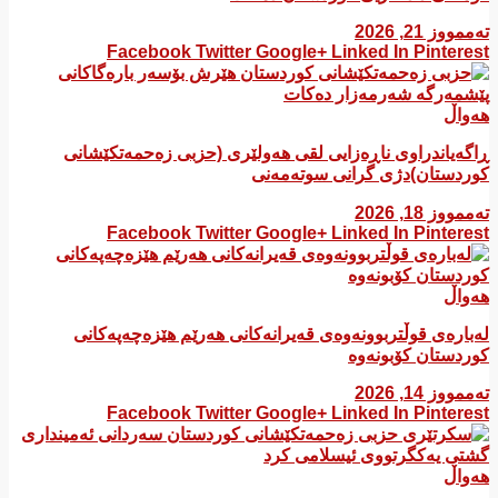
تەممووز 21, 2026
Facebook
Twitter
Google+
Linked In
Pinterest
هەواڵ
ڕاگەیاندراوی ناڕەزایی لقی هەولێری (حزبی زەحمەتکێشانی
کوردستان)دژی گرانی سوتەمەنی
تەممووز 18, 2026
Facebook
Twitter
Google+
Linked In
Pinterest
هەواڵ
لەبارەی قوڵتربوونەوەی قەیرانەكانی هەرێم هێزەچەپەكانی
كوردستان كۆبونەوە
تەممووز 14, 2026
Facebook
Twitter
Google+
Linked In
Pinterest
هەواڵ