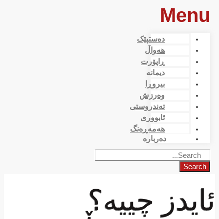
Menu
دەستپێک
هەواڵ
ڕاپۆرت
دیمانە
بیروڕا
وەرزش
تەندروستی
ئابووری
هەمەڕەنگ
دەربارە
Search
ئایدز چییە؟