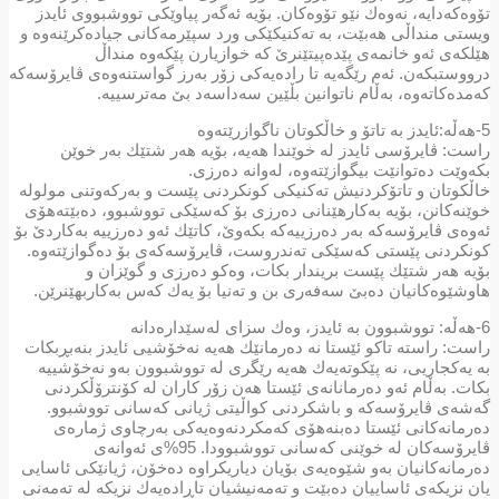
تۆوەكەدایە، نەوەك نێو تۆوەكان. بۆیە ئەگەر پیاوێكی تووشبووی ئایدز
ویستی منداڵی هەبێت، بە تەكنیكێكی ورد سپێرمەكانی جیادەكرێنەوە و
هێلكەی ئەو خانمەی پێدەپیتێنرێ كە خوازیارن پێكەوە منداڵ
درووستبكەن. ئەم رێگەیە تا رادەیەكی زۆر بەرز گواستنەوەی ڤایرۆسەكە
كەمدەكاتەوە، بەڵام ناتوانین بڵێین سەداسەد بێ مەترسییە.
5-هەڵە:ئایدز بە تاتۆ و خاڵكوتان ناگوازرێتەوە
راست: ڤایرۆسی ئایدز لە خوێندا هەیە، بۆیە هەر شتێك بەر خوێن
بكەوێت دەتوانێت بیگوازێتەوە، لەوانە دەرزی.
خاڵكوتان و تاتۆكردنیش تەكنیكی كونكردنی پێست و بەركەوتنی مولولە
خوێنەكانن، بۆیە بەكارهێنانی دەرزی بۆ كەسێكی تووشبوو، دەبێتەهۆی
ئەوەی ڤایرۆسەكە بەر دەرزییەكە بكەوێ، كاتێك ئەو دەرزییە بەكاردێ بۆ
كونكردنی پێستی كەسێكی تەندروست، ڤایرۆسەكەی بۆ دەگوازێتەوە.
بۆیە هەر شتێك پێست بریندار بكات، وەكو دەرزی و گوێزان و
هاوشێوەكانیان دەبێ سەفەری بن و تەنیا بۆ یەك كەس بەكاربهێنرێن.
6-هەڵە: تووشبوون بە ئایدز، وەك سزای لەسێدارەدانە
راست: راستە تاكو ئێستا نە دەرمانێك هەیە نەخۆشیی ئایدز بنەبڕبكات
بە یەكجاریی، نە پێكوتەیەك هەیە رێگری لە تووشبوون بەو نەخۆشییە
بكات. بەڵام ئەو دەرمانانه‌ی ئێستا هەن زۆر كاران لە كۆنترۆڵكردنی
گەشەی ڤایرۆسەكە و باشكردنی كواڵیتی ژیانی كەسانی تووشبوو.
دەرمانەكانی ئێستا دەبنەهۆی كەمكردنەوەیەكی بەرچاوی ژمارەی
ڤایرۆسەكان لە خوێنی كەسانی تووشبوودا. 95%ی ئەوانەی
دەرمانەكانیان بەو شێوەیەی بۆیان دیاریكراوە دەخۆن، ژیانێكی ئاسایی
یان نزیكەی ئاساییان دەبێت و تەمەنیشیان تاڕادەیەك نزیكە لە تەمەنی