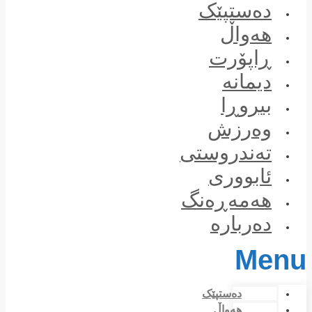
Skip
دەستپێک
to
content
هەواڵ
ڕاپۆرت
دیمانە
بیروڕا
وەرزش
تەندروستی
ئابووری
هەمەڕەنگ
دەربارە
Menu
دەستپێک
هەواڵ