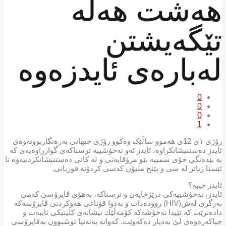
هه‌شت هه‌ڵه‌
تێگه‌یشتن
له‌باره‌ی ئایدزەوە
0
0
0
1
رۆژی ١ی 12ی هەموو ساڵێک وەکوو رۆژی جیهانی بەرەنگاربوونەوەی
ئایدز دەستنیشانکراوە، ئایدز ئەو نەخۆشییە ترسناکەی گوازراوەیەی کە
بە بێدەنگی خۆی سمییە نێو مرۆڤایەتی و لە کاتی دەستنیشانکردنیەوە تا
ئێستا زیاتر لە سی و پێنج ملیۆن کەسی کردۆتە قوربانی.
ئایدز چییە؟
ئایدز، نەخۆشییەكی درێژخایەن و ترسناكە، بەهۆی ڤایرۆسی كەمی
بەرگری لەش(HIV) روودەدات و بەدوا قۆناغی هەوكردنی ڤایرۆسەكە
دادەنرێت كە تێیدا نەخۆشەكە كۆمەڵێك نیشانەی كلینیكی تایبەت و
جیاكەرەوەی لێ بەدیار دەكەوێت. كەواتە بەتەنیا توشبوون بەڤایرۆسی