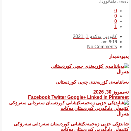
دەیەی داهاتوودا.
0
0
0
1
کانوونی یەکەم 1, 2021
9:19 am
No Comments
پەیوەندیدار
هەواڵ
بەیاننامەی کۆڕبەندی چەپی کوردستانی
تەممووز 30, 2026
Facebook
Twitter
Google+
Linked In
Pinterest
هەواڵ
شاندێکی حزبی زەحمەتکێشانی کوردستان سەردانی سەرۆکی
کۆمەڵی دادگەریی کوردستان دەکات