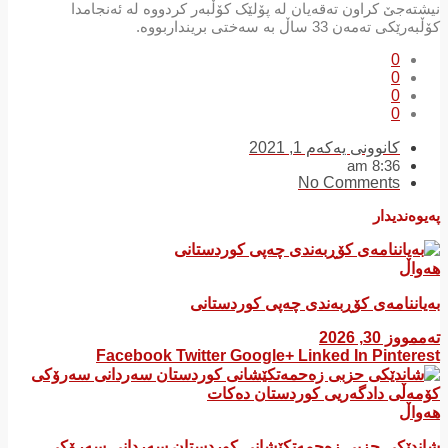
نیشتەجێ کراون تەقەیان لە پۆلێک کۆڵبەر کردووە لە ئەنجامدا
کۆڵبەرێکی تەمەن 33 ساڵ بە سەختی برینداربووە.
0
0
0
0
کانوونی یەکەم 1, 2021
8:36 am
No Comments
پەیوەندیدار
هەواڵ
بەیاننامەی کۆڕبەندی چەپی کوردستانی
تەممووز 30, 2026
Facebook
Twitter
Google+
Linked In
Pinterest
هەواڵ
شاندێکی حزبی زەحمەتکێشانی کوردستان سەردانی سەرۆکی