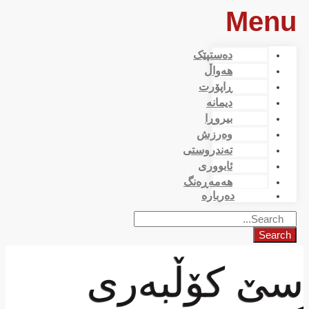
Menu
دەستپێک
هەواڵ
ڕاپۆرت
دیمانە
بیروڕا
وەرزش
تەندروستی
ئابووری
هەمەڕەنگ
دەربارە
Search
سێ کۆڵبەری