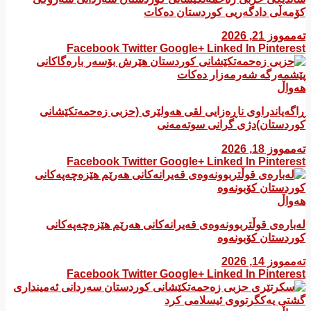
کۆمەڵی دادگەریی کوردستان دەکات
تەممووز 21, 2026
Facebook
Twitter
Google+
Linked In
Pinterest
هەواڵ
ڕاگەیاندراوی ناڕەزایی لقی هەولێری (حزبی زەحمەتکێشانی
کوردستان)دژی گرانی سوتەمەنی
تەممووز 18, 2026
Facebook
Twitter
Google+
Linked In
Pinterest
هەواڵ
لەبارەی قوڵتربوونەوەی قەیرانەكانی هەرێم هێزەچەپەكانی
كوردستان كۆبونەوە
تەممووز 14, 2026
Facebook
Twitter
Google+
Linked In
Pinterest