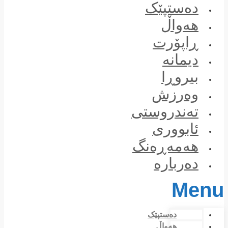
Skip
دەستپێک
to
content
هەواڵ
ڕاپۆرت
دیمانە
بیروڕا
وەرزش
تەندروستی
ئابووری
هەمەڕەنگ
دەربارە
Menu
دەستپێک
هەواڵ