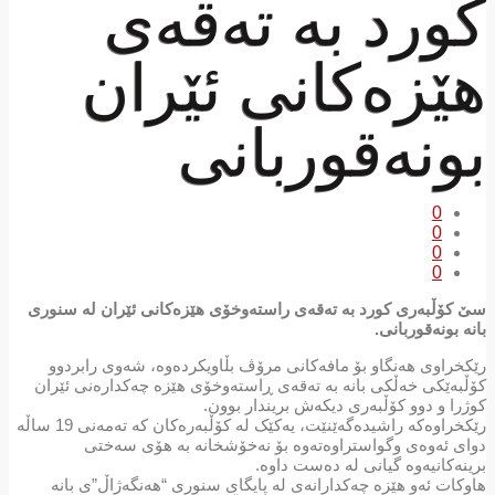
کورد بە تەقەی
هێزەکانی ئێران
بونەقوربانی
0
0
0
0
سێ کۆڵبەری کورد بە تەقەی راستەوخۆی هێزەکانی ئێران لە سنوری
بانە بونەقوربانی.
رێکخراوی هه‌نگاو بۆ مافه‌كانی مرۆڤ بڵاویكرده‌وه‌، شەوی رابردوو
کۆڵبەێکی خەڵکی بانە بە تەقەی ڕاستەوخۆی هێزە چەکدارەنی ئێران
کوژرا و دوو کۆڵبەری دیکەش بریندار بوون.
رێكخراوه‌كه‌ راشیده‌گه‌ێنێت، یەکێک لە کۆڵبەرەکان کە تەمەنی 19 ساڵە
دوای ئەوەی وگواستراوەتەوە بۆ نەخۆشخانە بە هۆی سەختی
برینەکانیەوە گیانی لە دەست داوە.
هاوکات ئەو هێزە چەکدارانەی لە پایگای سنوری “هەنگەژاڵ”ی بانە