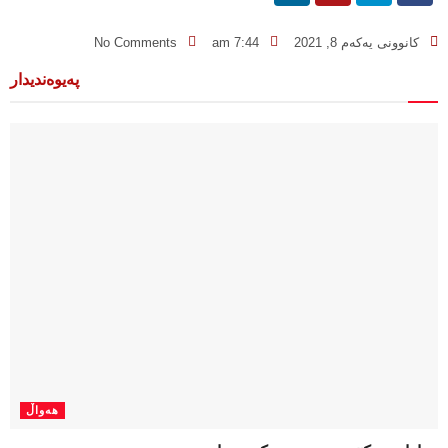
کانوونی یەکەم 8, 2021
7:44 am
No Comments
پەیوەندیدار
هەواڵ