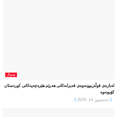
هەواڵ
لەبارەی قوڵتربوونەوەی قەیرانەكانی هەرێم هێزەچەپەكانی كوردستان
كۆبونەوە
تەممووز 14, 2026