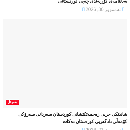
بەیاننامەی کۆڕبەندی چەپی کوردستانی
تەممووز 30, 2026
هەواڵ
شاندێکی حزبی زەحمەتکێشانی کوردستان سەردانی سەرۆکی
کۆمەڵی دادگەریی کوردستان دەکات
تەممووز 21, 2026