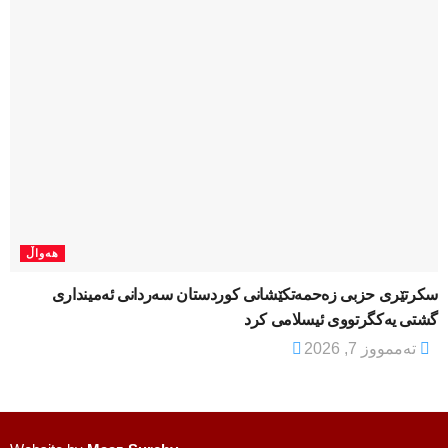
هەواڵ
سکرتێری حزبی زەحمەتکێشانی کوردستان سەردانی ئەمینداری
گشتی یەکگرتووی ئیسلامی کرد
تەممووز 7, 2026