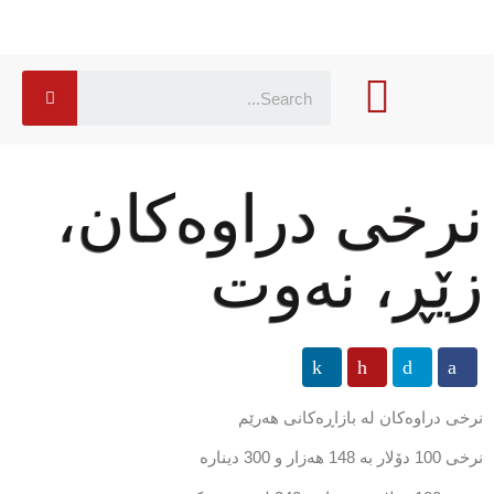
نرخی دراوەكان،
زێڕ، نەوت
نرخی دراوەكان لە بازاڕەكانی هەرێم
نرخی 100 دۆلار بە 148 ھەزار و 300 دینارە