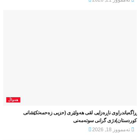
هەواڵ
ڕاگەیاندراوی ناڕەزایی لقی هەولێری (حزبی زەحمەتکێشانی
کوردستان)دژی گرانی سوتەمەنی
تەممووز 18, 2026