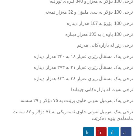
نرخی 100 دۆلار بە ھەزار و 340 لیرەی تورکیە
نرخی 100 دۆلار بە سێ ملیۆن و 32 ھەزار تمەنە
نرخی 100 یۆرۆ بە 167 ھەزار دینارە
نرخی 100 پاوەن بە 199 ھەزار دینارە
نرخی زێڕ لە بازارەکانی ھەرێم
نرخی یەک مسقاڵ زێڕی عەیار ١٨ بە ٣٢٠ ھەزار دینارە
نرخی یەک مسقاڵ زێڕی عەیار ٢١ بە ٣٧٣ ھەزار دینارە
نرخی یەک مسقاڵ زێڕی عەیار ٢٤ بە ٤٢٦ ھەزار دینارە
نرخی نەوت لە بازاڕەكانی جیهاندا
نرخی یەک بەرمیل نەوتی خاوی برێنت بە ٧٥ دۆلار و ٢٩ سەنتە
نرخی یەک بەرمیل نەوتی خاوی ئەمەریکی بە ٧١ دۆلار و ٨٧ سەنت
مامەڵەی پێوە دەکرێت