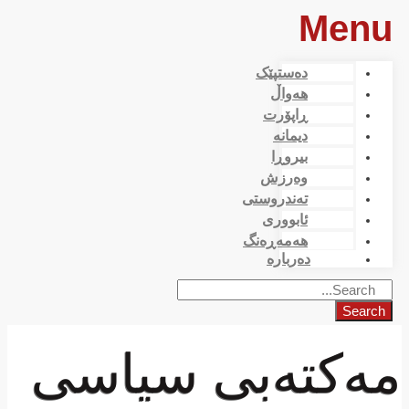
Menu
دەستپێک
هەواڵ
ڕاپۆرت
دیمانە
بیروڕا
وەرزش
تەندروستی
ئابووری
هەمەڕەنگ
دەربارە
Search
مەكتەبی سیاسی