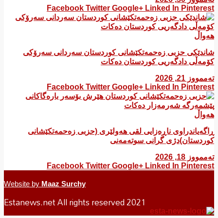
Facebook
Twitter
Google+
Linked In
Pinterest
هەواڵ
شاندێکی حزبی زەحمەتکێشانی کوردستان سەردانی سەرۆکی
کۆمەڵی دادگەریی کوردستان دەکات
تەممووز 21, 2026
Facebook
Twitter
Google+
Linked In
Pinterest
هەواڵ
ڕاگەیاندراوی ناڕەزایی لقی هەولێری (حزبی زەحمەتکێشانی
کوردستان)دژی گرانی سوتەمەنی
تەممووز 18, 2026
Facebook
Twitter
Google+
Linked In
Pinterest
Website by
Maaz Surchy
Estanews.net All rights reserved 2021