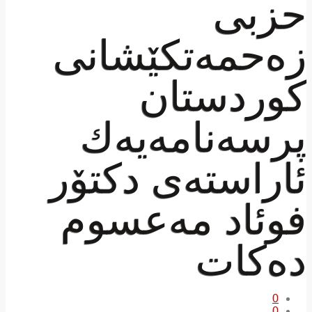
حزبی
زەحمەتكێشانی
كوردستان
پرسەنامەیەك
ئاراستەی دكتۆر
فوئاد مەعسوم
دەكات
0
0