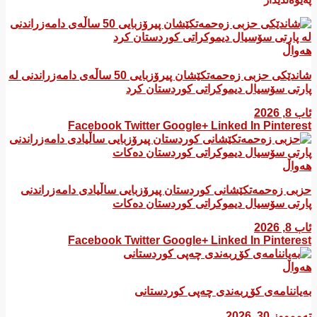
هەواڵ
شاندێکی حزبی زەحمەتکێشان پیرۆزبایی 50 ساڵەی دامەزراندنی لە
پارتی سۆسیال دیموکراتی کوردستان کرد
ئاب 8, 2026
Facebook
Twitter
Google+
Linked In
Pinterest
هەواڵ
​حزبی زەحمەتکێشانی کوردستان پیرۆزبایی ساڵیادی دامەزراندنی
پارتی سۆسیال دیموکراتی کوردستان دەکات
ئاب 8, 2026
Facebook
Twitter
Google+
Linked In
Pinterest
هەواڵ
بەیاننامەی کۆڕبەندی چەپی کوردستانی
تەممووز 30, 2026