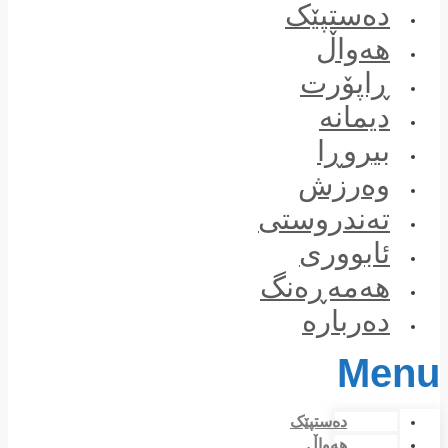
Skip
دەستپێک
to
content
هەواڵ
ڕاپۆرت
دیمانە
بیروڕا
وەرزش
تەندروستی
ئابووری
هەمەڕەنگ
دەربارە
Menu
دەستپێک
هەواڵ