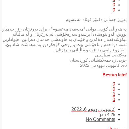
0
0
بەڕێز جەنابی دکتۆر فوئاد مەعسوم
بە هەواڵی کۆچی دوایی “محەمەد مەعسوم” ، برای بەڕێزتان زۆر خەمبار
بووین، لەو پێوەندەدا پرسەو سەرەخۆشی لە بەڕێزتان و لە ماڵباتە
تێکۆشەکەتان دەکەین و خۆمان بە هاوبەشی خەمتان دەزانین ،هیوادارین
ئەمە دوا خەم و ناخۆشی بێت و ڕوحی کۆچکردوو بە بەهەشت شاد بێ.
سەبرو ئارامی بۆ ئێوە و ماڵباتی بەڕێزتان.
مەکتەبی سیاسیی
حزبی زەحمەتكێشانی كوردستان
6ی کانوونی دووەمی 2022
Bestun latef
0
0
0
0
کانوونی دووەم 6, 2022
4:25 pm
No Comments
پەیوەندیدار