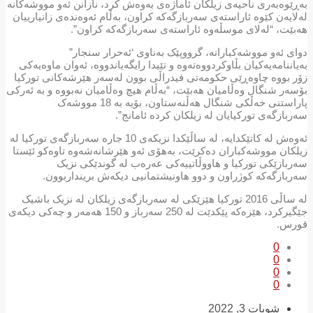
بەڕێوەبەری ناحیەی زیلکان ئاماژەی بەوەش کرد، نازانن ئەو مووشەکانە
لەلایەن کێوە ئاراستەی سەربازگەکە کراون، بەڵام ئەوەندەی زانیارییان
هەبێت، “لەلای موسڵەوە ئاراستەی سەربازگەکە کراون”.
دوای ئەو مووشەکبارانە، گرووپێک بەناوی ‘ئەحرار سنجار”
بەیاننامەیەکیان بڵاوکردووەتەوە و تێیدا رایگەیاندووە، ئەوان ماوەیەکی
زۆر بووە چاوەڕێی حکومەتی فیدراڵی بوون لەسەر هێرشەکانی تورکیا
بۆسەر شنگال وەڵامیان هەبێت، “بەڵام هیچ وەڵامیان نەبووە و بە ئەرکی
پاراستنی خەڵکی شنگال هەڵنەستاون، بۆیە بە 18 مووشەک
سەربازگەی تورکیایان لە زیلکان کردە ئامانج”.
ئەوەش لە کاتێکدایە، لە ساڵێکدا نزیکەی 10 جارە سەربازگەی تورکیا لە
زیلکان مووشەکباران دەکرێت، بەهۆی ئەو هێرشانەشەوە تاوەکو ئێستا
سەربازێکی تورکیا و هاووڵاتییەکی عەرەب لە گوندێکی نزیک
سەربازگەکە کوژراون و دوو هاونیشتمانیی دیکەش برینداربوون.
لە ساڵی 2016 تورکیا هێزێکی لە سەربازگەی زیلکان لە نزیک باشیک
جێگیرکرد، هێزەکە پێکدێت لە 250 سەرباز و 150 هەمەر و چەکی دیکەی
قورس.
0
0
0
0
شوبات 3, 2022