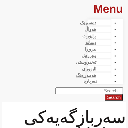
Menu
دەستپێک
هەواڵ
ڕاپۆرت
دیمانە
بیروڕا
وەرزش
تەندروستی
ئابووری
هەمەڕەنگ
دەربارە
Search
سەربازگەیەکی