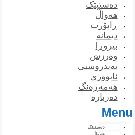
Skip
دەستپێک
to
content
هەواڵ
ڕاپۆرت
دیمانە
بیروڕا
وەرزش
تەندروستی
ئابووری
هەمەڕەنگ
دەربارە
Menu
دەستپێک
هەواڵ