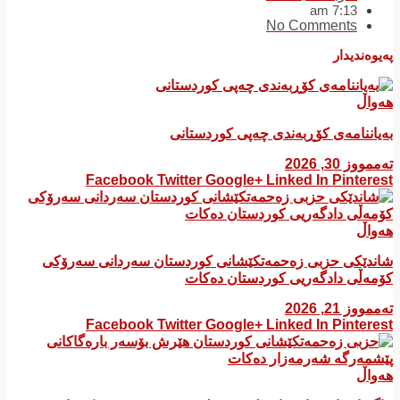
7:13 am
No Comments
پەیوەندیدار
هەواڵ
بەیاننامەی کۆڕبەندی چەپی کوردستانی
تەممووز 30, 2026
Facebook
Twitter
Google+
Linked In
Pinterest
هەواڵ
شاندێکی حزبی زەحمەتکێشانی کوردستان سەردانی سەرۆکی
کۆمەڵی دادگەریی کوردستان دەکات
تەممووز 21, 2026
Facebook
Twitter
Google+
Linked In
Pinterest
هەواڵ