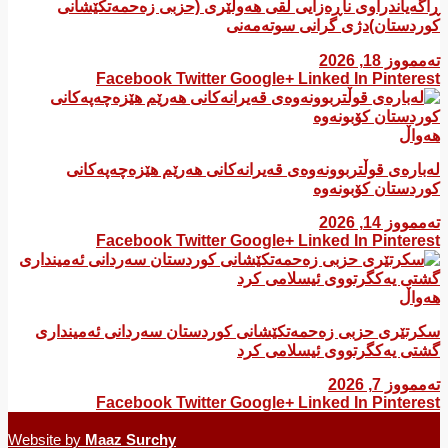
ڕاگەیاندراوی ناڕەزایی لقی هەولێری (حزبی زەحمەتکێشانی
کوردستان)دژی گرانی سوتەمەنی
تەممووز 18, 2026
Facebook
Twitter
Google+
Linked In
Pinterest
هەواڵ
لەبارەی قوڵتربوونەوەی قەیرانەكانی هەرێم هێزەچەپەكانی
كوردستان كۆبونەوە
تەممووز 14, 2026
Facebook
Twitter
Google+
Linked In
Pinterest
هەواڵ
سکرتێری حزبی زەحمەتکێشانی کوردستان سەردانی ئەمینداری
گشتی یەکگرتووی ئیسلامی کرد
تەممووز 7, 2026
Facebook
Twitter
Google+
Linked In
Pinterest
Website by
Maaz Surchy