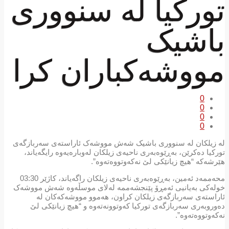
تورکیا لە سنووری
باشیک
مووشەکباران کرا
0
0
0
0
لە زیلکان لە سنووری باشیک شەش مووشەک ئاراستەی سەربازگەی
تورکیا دەکرێن، بەڕێوەبەری ناحیەی زیلکان لەوبارەیەوە رایگەیاند،
هێرشەکە “هیچ زیانێکی لێ نەکەوتووەتەوە”.
محەممەد ئەمین، بەڕێوەبەری ناحیەی زیلکان راگەیاند، کاژێر 03:30
خولەکی بەیانیی ئەمڕۆ پێنجشەممە لەلای موسڵەوە شەش مووشەک
ئاراستەی سەربازگەی زیلکان کراون، هەموو مووشەکەکان لە
دەوروبەری سەربازگەی تورکیا کەوتوونەتەوە و “هیچ زیانێکی لێ
نەکەوتووەتەوە”.