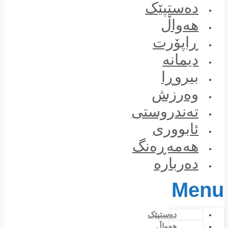
Skip
دەستپێک
to
content
هەواڵ
ڕاپۆرت
دیمانە
بیروڕا
وەرزش
تەندروستی
ئابووری
هەمەڕەنگ
دەربارە
Menu
دەستپێک
هەواڵ