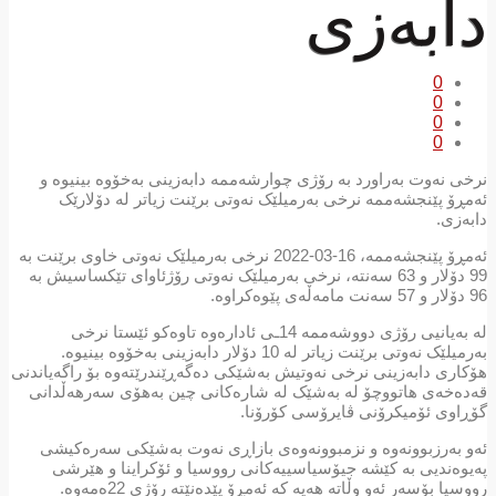
دابەزی
0
0
0
0
نرخی نەوت بەراورد بە رۆژی چوارشەممە دابەزینی بەخۆوە بینیوە و
ئەمڕۆ پێنجشەممە نرخی بەرمیلێک نەوتی برێنت زیاتر لە دۆلارێک
دابەزی.
ئەمڕۆ پێنجشەممە، 16-03-2022 نرخی بەرمیلێک نەوتی خاوی برێنت بە
99 دۆلار و 63 سەنتە، نرخی بەرمیلێک نەوتی رۆژئاوای تێکساسیش بە
96 دۆلار و 57 سەنت مامەڵەی پێوەکراوە.
لە بەیانیی رۆژی دووشەممە 14ـی ئادارەوە تاوەکو ئێستا نرخی
بەرمیلێک نەوتی برێنت زیاتر لە 10 دۆلار دابەزینی بەخۆوە بینیوە.
هۆکاری دابەزینی نرخی نەوتیش بەشێکی دەگەڕێندرێتەوە بۆ راگەیاندنی
قەدەخەی هاتووچۆ لە بەشێک لە شارەکانی چین بەهۆی سەرهەڵدانی
گۆڕاوی ئۆمیکرۆنی ڤایرۆسی کۆرۆنا.
ئەو بەرزبوونەوە و نزمبوونەوەی بازاڕی نەوت بەشێکی سەرەکیشی
پەیوەندیی بە کێشە جیۆسیاسییەکانی رووسیا و ئۆکراینا و هێرشی
رووسیا بۆسەر ئەو وڵاتە هەیە کە ئەمڕۆ پێدەنێتە رۆژی 22ەمەوە.