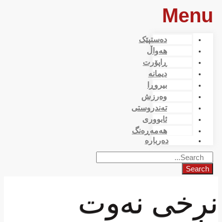
Menu
دەستپێک
هەواڵ
ڕاپۆرت
دیمانە
بیروڕا
وەرزش
تەندروستی
ئابووری
هەمەڕەنگ
دەربارە
Search
نرخی نەوت