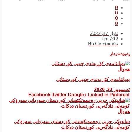
0
0
0
0
ئازار 17, 2022
7:12 am
No Comments
پەیوەندیدار
هەواڵ
بەیاننامەی کۆڕبەندی چەپی کوردستانی
تەممووز 30, 2026
Facebook
Twitter
Google+
Linked In
Pinterest
هەواڵ
شاندێکی حزبی زەحمەتکێشانی کوردستان سەردانی سەرۆکی
کۆمەڵی دادگەریی کوردستان دەکات