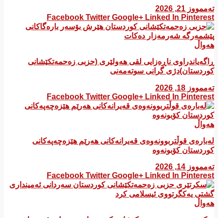
تەممووز 21, 2026
Facebook
Twitter
Google+
Linked In
Pinterest
هەواڵ
ڕاگەیاندراوی ناڕەزایی لقی هەولێری (حزبی زەحمەتکێشانی
کوردستان)دژی گرانی سوتەمەنی
تەممووز 18, 2026
Facebook
Twitter
Google+
Linked In
Pinterest
هەواڵ
لەبارەی قوڵتربوونەوەی قەیرانەكانی هەرێم هێزەچەپەكانی
كوردستان كۆبونەوە
تەممووز 14, 2026
Facebook
Twitter
Google+
Linked In
Pinterest
هەواڵ