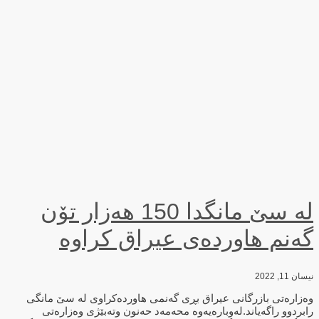
لە سێ مانگدا 150 هەزار تۆن
گەنم هاوردەی عیراق كراوە
نیسان 11, 2022
وەزارەتی بازرگانی عیراق بڕی گەنمی هاوردەكراوی لە سێ مانگی
رابردوو راگەیاند.لەوبارەیەوە محەمەد حەنون وتەبێژی وەزارەتی