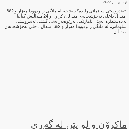
نیسان 11, 2022
تەندروستی سلێمانی رایدەگەیەنێت، لە مانگی رابردوودا هەزار و 682
منداڵ داخڵی نەخۆشخانەی منداڵان كراون و 24 منداڵیش گیانیان
لەدەستداوە. بەپێی ئامارێكی بەڕێوەبەرایەتی گشتی تەندروستی
سلێمانی، لە مانگی رابردوودا هەزار و 682 منداڵ داخڵی نەخۆشخانەی
منداڵان
ماکرۆن و لو پێن له‌ گه‌ڕی