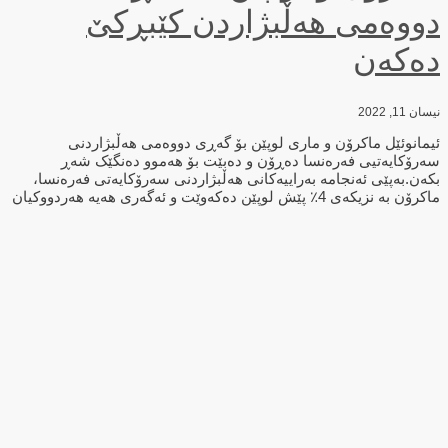
دووه‌می هه‌ڵبژاردن كێبڕكێ
ده‌كه‌ن
نیسان 11, 2022
ئیمانوئێل ماکرۆن و ماری لوپێن بۆ گەڕی دووەمی هەڵبژاردنی
سەرۆکایەتیی فەرەنسا دەڕۆن و دەبێت بۆ هەموو دەنگێک شەڕ
بکەن.بەپێی ئەنجامە بەراییەکانی هەڵبژاردنی سەرۆکایەتی فەرەنسا،
ماکرۆن بە نزیکەی 4٪ پێش لوپێن دەکەوێت و ئەگەری هەیە هەردووکیان