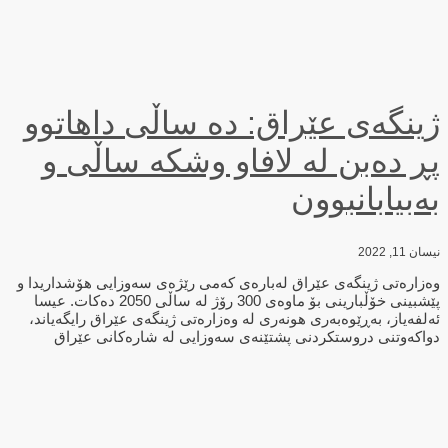
ژینگه‌ی عێراق: ده‌ ساڵی داهاتوو
پڕ ده‌بن له‌ لافاو وشكه‌ ساڵی و
به‌بیابانبوون
نیسان 11, 2022
وه‌زاره‌تی ژینگه‌ی عێراق له‌باره‌ی كه‌می رێژه‌ی سه‌وزایی هۆشداریدا و
پێشبینی خۆڵبارینی بۆ ماوه‌ی 300 رۆژ له‌ ساڵی 2050 ده‌كات. عیسا
ئه‌لفه‌یاز، به‌ڕێوه‌به‌ری هونه‌ری له‌ وه‌زاره‌تی ژینگه‌ی عێراق رایگه‌یاند،
دواكه‌وتنی دروستكردنی پشتێنه‌ی سه‌وزایی له‌ شاره‌كانی عێراق