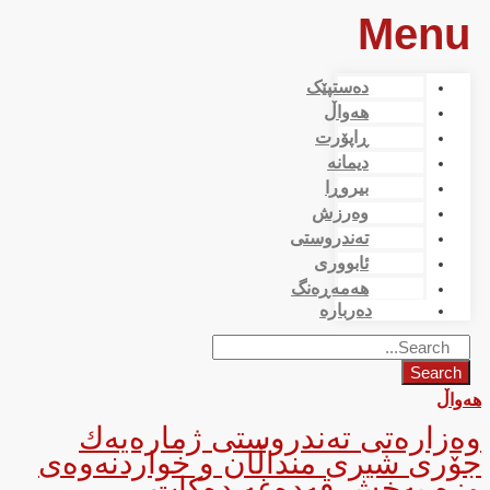
Menu
دەستپێک
هەواڵ
ڕاپۆرت
دیمانە
بیروڕا
وەرزش
تەندروستی
ئابووری
هەمەڕەنگ
دەربارە
Search
هەواڵ
وەزارەتی تەندروستی ژمارەیەك
جۆری شیری منداڵان و خواردنەوەی
وزە بەخش قەدەغە دەكات