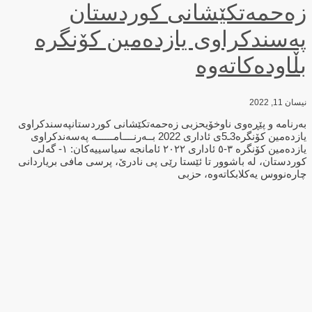
زەحمەتكێشانی كوردستان
پەسندکراوی یازدەمین كۆنگرە
بڵاودەکاتەوە
نیسان 11, 2022
بەرنامە و پێڕەوی ناوخۆیحزبی زەحمەتكێشانی كوردستانپەسندکراوی
یازدەمین كۆنگرە3ـ5ی ئاداری 2022 بــەرنــــامــــــە پەسەندكراوی
یازدەمین كۆنگرە ٣-٥ ئاداری ٢٠٢٢ ئامانجە سیاسییەكان: ١- گەلی
کوردستان، لە باشوور تا ئێستا رێی پی نادرێ، پرسی مافی بریاردانی
چارەنووس یەکلابکاتەوە، حزبی