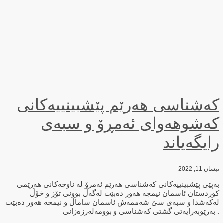
کەشناسی ھەرێم پێشبینییەکانی
کەشوھەوای ئەمڕۆ و سبەی
رایگەیاند
نیسان 11, 2022
بەپێی پێشبینییەکانی کەشناسی ھەرێم ئەمرۆ لە ناوچەکانی ھەرێمی
کوردستان ئاسمان نیمچە ھەور دەبێت لەگەڵ بوونی تۆز و خۆڵ
لەکەشدا و سبەی سێ شەممەش ئاسمان ساماڵ و نیمچە ھەور دەبێت
. بەرێوبەرایەتی گشتی کەشناسی و بوومەلەرزەزانی