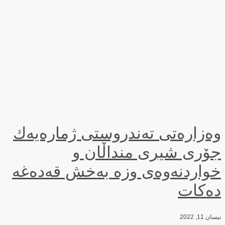
وەزارەتی تەندروستی ژمارەیەك
جۆری شیری منداڵان و
خواردنەوەی وزە بەخش قەدەغە
دەكات
نیسان 11, 2022