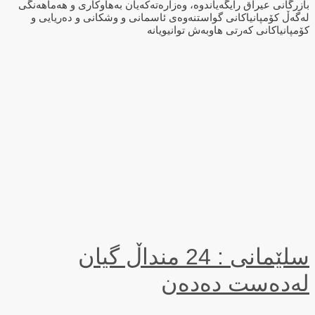
بازرگانی عیراق رایگەیاندوە، وەزارەتەكەیان بەهاوكاری و هەماهەنگی
لەگەڵ كۆمپانیاكانی گواستنەوەی ئاسمانی و وشكانی و دەریایی و
كۆمپانیاكانی كەرتی هاوبەش توانیویانە
سلێمانی : 24 منداڵ گیان
لەدەست دەدەن