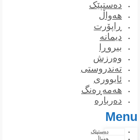
Skip
دەستپێک
to
content
هەواڵ
ڕاپۆرت
دیمانە
بیروڕا
وەرزش
تەندروستی
ئابووری
هەمەڕەنگ
دەربارە
Menu
دەستپێک
هەواڵ