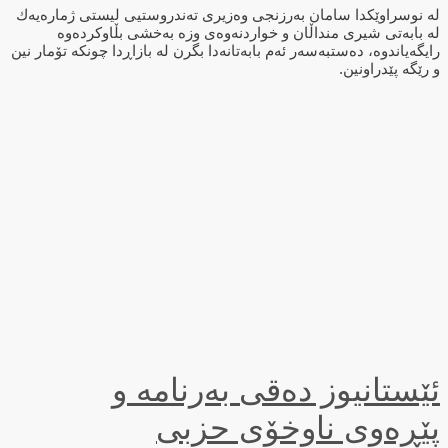
لە نوسراوێكدا سامان بەرزنجی وەزیری تەندروستیی لیستی ژمارەیەك
لە بابەتی شیری منداڵان و خواردنەوەی وزە بەخشی بڵاوكردەوە
رایگەیاندوە، دەستبەسەر ئەم بابەتانەدا بگرن لە بازاڕدا چونكە تۆمار نین
و رێگە پێدراونین.
ئێستانیوز دەقی بەرنامە و
پێڕەوی ناوخۆی حزبی