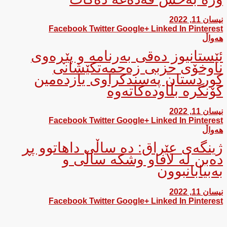
نیسان 11, 2022
Facebook
Twitter
Google+
Linked In
Pinterest
هەواڵ
ئێستانیوز دەقی بەرنامە و پێڕەوی
ناوخۆی حزبی زەحمەتكێشانی
كوردستان پەسندکراوی یازدەمین
كۆنگرە بڵاودەکاتەوە
نیسان 11, 2022
Facebook
Twitter
Google+
Linked In
Pinterest
هەواڵ
ژینگه‌ی عێراق: ده‌ ساڵی داهاتوو پڕ
ده‌بن له‌ لافاو وشكه‌ ساڵی و
به‌بیابانبوون
نیسان 11, 2022
Facebook
Twitter
Google+
Linked In
Pinterest