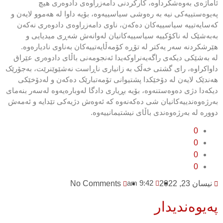
ئاماژەی بەوەشکرداوە، کارکردنی دامەزراوەی دادوەری هیچ
پەیوەستییەکی نیە بە رەوشی سیاسییەوە، بۆیە داوا لە هەموو لایەن و
کەسایەتییە سیاسییەکان دەکەن، ناوی دامەزراوەی دادوەری نەکەن
بەبەشێک لە ناکۆکییە سیاسییەکانیان لەوانەش شەڕی میدیایی و
هێرشکردنە سەر یەکتر لە تۆڕە کۆمەڵایەتییەکان بەناوی نادیارەوە.
لە بەشێکی دیکەی راگەیەنراوکەیدا ئەنجومەنی باڵای دادوەری عێراق
داواکراوە، رای گشتی خەڵک بە زانیاری ناڕاست نەشێوێنرێت، بەجۆرێک
هەندێک لایەن لە دۆخێکدا پشتیوانی تۆمەتبارێک دەکەن و لەدۆخێکی
دیکەدا دژی دەوەستنەوە، بۆیە بڕیاری دادگا لەوبارەیەوە لەسەر بنەمای
بەرژەوەندییەکانیان شی دەکەنەوە کە ئەوەش دژیەکی تێدایە و ئەمەش
دوورە لە بەرژەوەندی باڵای نیشتیمانییەوە.
0
0
0
0
9:42 am
نیسان 23, 2022
No Comments
پەیوەندیدار