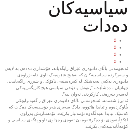
سیاسیەکان
دەدات
0
0
0
0
ئەنجومەنی باڵای دادوەری عێراق رایگەیاند، هۆشداری دەدەن بە لایەن
و سەرکردە سیاسییەکان کە بەهیچ شێوەیەک ناوی دامەزراوەی
دادوەری نەکەن بەبەشێک لە کەرەستەی ناکۆکی و شەڕی راگەیاندنی
نێوانیان،. دەشڵێت، “رەوش و دۆخی سیاسی هیچ کاریگەرییەکی
لەسەر بنەڕەتی کارکردنی ئەوان نیە”.
ئەمڕۆ شەممە، ئەنجومەنی باڵای دادوەری عێراق راگەیەنراوێکی
بڵاوکردەوە و تیایدا هاتووە، دادگا سەیری هەر دۆسییەیەک دەکات کە
کەسێک تیایدا بەبەڵگەوە تۆمەتبار بکرێت، تۆمەتباریش پەڕاوی
لێکۆڵینەوەی بۆ دەکرێتەوە بێ ئەوەی رەچاوی ناو و پێگەی سیاسی و
کۆمەڵایەتییەکەی بکرێت.