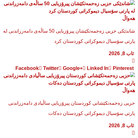
هەواڵ
شاندێکی حزبی زەحمەتکێشان پیرۆزبایی 50 ساڵەی دامەزراندنی لە
پارتی سۆسیال دیموکراتی کوردستان کرد
ئاب 8, 2026
Facebook
Twitter
Google+
Linked In
Pinterest
هەواڵ
​حزبی زەحمەتکێشانی کوردستان پیرۆزبایی ساڵیادی دامەزراندنی
پارتی سۆسیال دیموکراتی کوردستان دەکات
ئاب 8, 2026