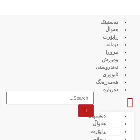
دەستپێک
هەواڵ
ڕاپۆرت
دیمانە
بیروڕا
وەرزش
تەندروستی
ئابووری
هەمەڕەنگ
دەربارە
دەستپێک
هەواڵ
ڕاپۆرت
دیمانە