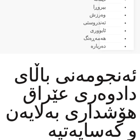
بیروڕا
وەرزش
تەندروستی
ئابووری
هەمەڕەنگ
دەربارە
ئەنجومەنی باڵای
دادوەری عێراق
هۆشداری بەلایەن
و کەسایەتیە