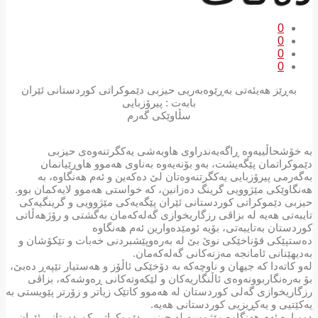
0
0
0
0
بەڕێز هەیئەتی بەڕێوەبەریی حیزبی دێموکراتی کوردستانی ئێران
بابەت : پیرۆزبایی
سڵاوێكی گەرم
بە خۆشحاڵییەوە ڕاگه‌یەندراوی هاوبه‌شی یەکگرتنەوەی حیزبی
دێموكراتمان پێگەیشت، بەو بۆنەیەوە بەناوی هەموو هاوڕێیانمان
بەگەرمی پیرۆزبایی یەکگرتنەوەتان لێ دەکەین و ئەم هەنگاوە، بە
هەنگاوێکی مێژوویی گرینگ دەزانین، کە خواستی هەموو لایەکمان بوو.
حیزبی دێموكراتی كوردستانی ئێران پێگەیەکی مێژوویی و گرینگیەکی
تایبەتی هەیە لە بزاڤی رزگاریخوازی گەلەکەمان بەگشتی و رۆژهەڵاتی
کوردستان بەتایبەتی، بۆیە ئومێدەوارین ئەم هەنگاوە
دەستپێکی قۆناخێکی نوێ بێ لە بەرەوپێشبردنی خەبات و تێکۆشان و
بەدیهێنانی ئامانجە مەزنەکانی گەلەکەمان.
لەو کاتەدا کە جیهان و ناوچەکە بە دۆخێکی ئاڵۆز و هەستیار تێپەڕ دەبێ،
بۆ بەرەنگاربوونەوەی ئاڵنگاریەکان و لێکەوتەکانی ڕەوشەکە، بزاڤی
رزگاریخوازی گەلی کوردستان لە هەموو کاتێک زیاتر و زۆرتر پێویستی بە
یەکێتیی و یەکڕیزیی کوردستانی هەیە.
دووبارە ئەم هەنگاوە مێژووییە لە حیزبی دێموکراتی کوردستانی ئێران