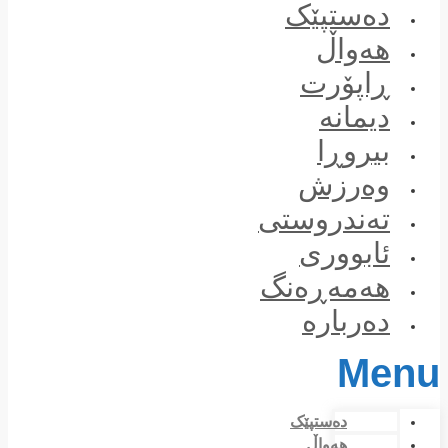
Skip
دەستپێک
to
content
هەواڵ
ڕاپۆرت
دیمانە
بیروڕا
وەرزش
تەندروستی
ئابووری
هەمەڕەنگ
دەربارە
Menu
دەستپێک
هەواڵ