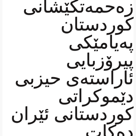
زەحمەتکێشانی
کوردستان
پەیامێکی
پیرۆزبایی
ئاراستەی حیزبی
دێموکراتی
کوردستانی ئێران
دەکات