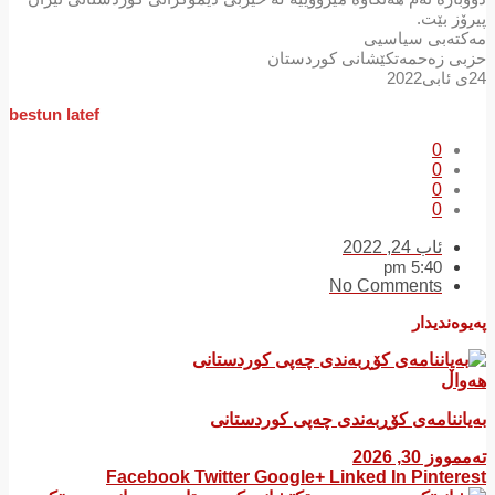
پیرۆز بێت.
مەکتەبی سیاسیی
حزبی زەحمەتكێشانی كوردستان
24ی ئابی2022
bestun latef
0
0
0
0
ئاب 24, 2022
5:40 pm
No Comments
پەیوەندیدار
هەواڵ
بەیاننامەی کۆڕبەندی چەپی کوردستانی
تەممووز 30, 2026
Facebook
Twitter
Google+
Linked In
Pinterest