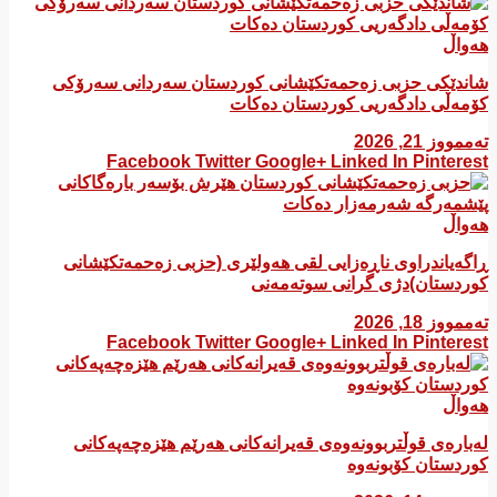
هەواڵ
شاندێکی حزبی زەحمەتکێشانی کوردستان سەردانی سەرۆکی
کۆمەڵی دادگەریی کوردستان دەکات
تەممووز 21, 2026
Facebook
Twitter
Google+
Linked In
Pinterest
هەواڵ
ڕاگەیاندراوی ناڕەزایی لقی هەولێری (حزبی زەحمەتکێشانی
کوردستان)دژی گرانی سوتەمەنی
تەممووز 18, 2026
Facebook
Twitter
Google+
Linked In
Pinterest
هەواڵ
لەبارەی قوڵتربوونەوەی قەیرانەكانی هەرێم هێزەچەپەكانی
كوردستان كۆبونەوە