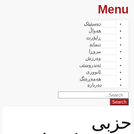
Menu
دەستپێک
هەواڵ
ڕاپۆرت
دیمانە
بیروڕا
وەرزش
تەندروستی
ئابووری
هەمەڕەنگ
دەربارە
Search
حزبی