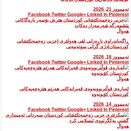
تەممووز 21, 2026
Facebook
Twitter
Google+
Linked In
Pinterest
هەواڵ
ڕاگەیاندراوی ناڕەزایی لقی هەولێری (حزبی زەحمەتکێشانی
کوردستان)دژی گرانی سوتەمەنی
تەممووز 18, 2026
Facebook
Twitter
Google+
Linked In
Pinterest
هەواڵ
لەبارەی قوڵتربوونەوەی قەیرانەكانی هەرێم هێزەچەپەكانی
كوردستان كۆبونەوە
تەممووز 14, 2026
Facebook
Twitter
Google+
Linked In
Pinterest
هەواڵ