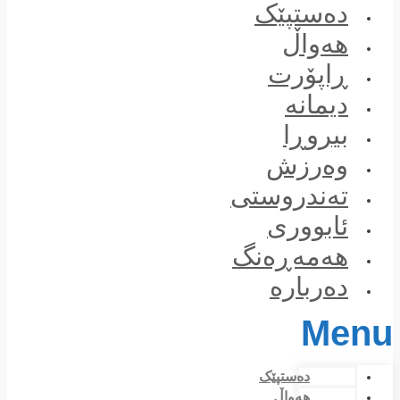
Skip
دەستپێک
to
content
هەواڵ
ڕاپۆرت
دیمانە
بیروڕا
وەرزش
تەندروستی
ئابووری
هەمەڕەنگ
دەربارە
Menu
دەستپێک
هەواڵ