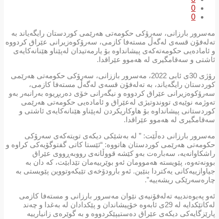
0
0
مەسرور بارزانی، سەرۆکی حکومەتی هەرێمی کوردستان رایگەیاند بە
تەلەفۆن قسەی لەگەڵ مستەفا کازمی، سەرۆکوەزیرانی عێراق کردووە
و ئامادەیی حکومەتەکەی پیشانداوە بۆ یارمەتیدان لەپێناو هێنانەکایەی
ئاشتی و سەقامگیری لە هەموو عێراقدا.
رۆژی 30ی ئابی 2022، مەسرور باززانی، سەرۆکی حکومەتی هەرێمی
کوردستان رایگەیاند، بە تەلەفۆن قسەی لەگەڵ مستەفا کازمی،
سەرۆکوەزیرانی عێراق کردووە و نیگەرانی خۆی دەربڕیوە بەرانبەر بەو
تەوژمە نوێیەی تووندوتیژی لەعێراق و ئامادەیی حکومەتی هەرێمی
کوردستانی پیشانداوە بۆ هاوکاریکردن لەپێناو هێنانەکایەی ئاشتی و
سەقامگیری لە هەموو عێراقدا.
مەسرور بارزانی دەڵێت: ” لە بەشێکی دیکەی تویتەکەی سەرۆکی
حکومەتی هەرێمی کوردستان هاتووە: “ئێستا کاتی گفتوگۆیەکی کراوە و
راشکاوانەیە، سەبارەت بەو کێشە قووڵانەی رووبەڕووی عێراق
بوونەتەوە، پێویستە هەموومان ئەو بوێرییەمان تێدابێت، کە دان بە
جیاوازییەکانی یەکتردا بنێین. ئەو بارودۆخەی تێیکەوتووین پێویستی بە
چارەسەرێکی ریشەییە”.
ئەو پەیوەندییە تەلەفۆنیەی نێوان مەسرور بارزانی و مستەفا کازمی
لەکاتێکدایە لە 29ی ئابەوە خۆپیشاندان و پێکدادان لە بەغدا و چەند
پارێزگایەکی دیکەی عێراق دەستیپێکردووە و بە گوێرەی زانیارییە