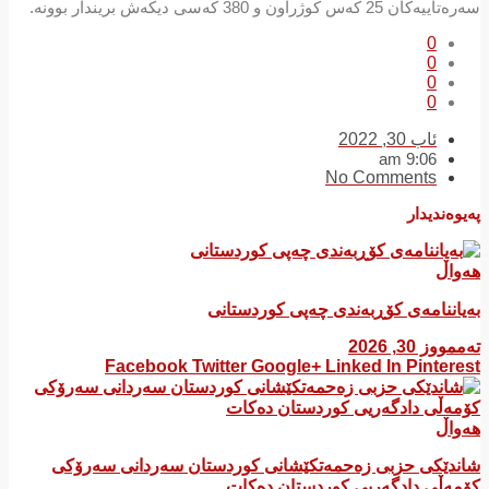
سەرەتاییەکان 25 کەس کوژراون و 380 کەسی دیکەش بریندار بوونە.
0
0
0
0
ئاب 30, 2022
9:06 am
No Comments
پەیوەندیدار
هەواڵ
بەیاننامەی کۆڕبەندی چەپی کوردستانی
تەممووز 30, 2026
Facebook
Twitter
Google+
Linked In
Pinterest
هەواڵ
شاندێکی حزبی زەحمەتکێشانی کوردستان سەردانی سەرۆکی
کۆمەڵی دادگەریی کوردستان دەکات