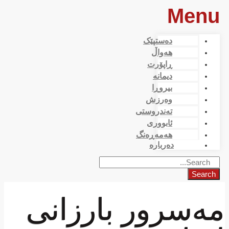
Menu
دەستپێک
هەواڵ
ڕاپۆرت
دیمانە
بیروڕا
وەرزش
تەندروستی
ئابووری
هەمەڕەنگ
دەربارە
Search
مەسرور بارزانی