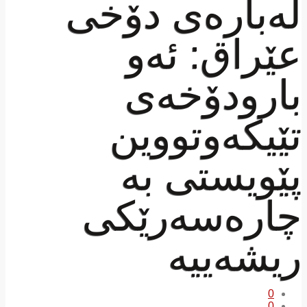
لەبارەی دۆخی
عێراق: ئەو
بارودۆخەی
تێیکەوتووین
پێویستی بە
چارەسەرێکی
ریشەییە
0
0