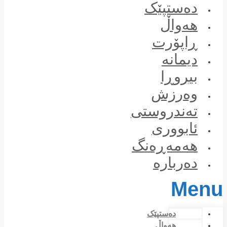
Skip
دەستپێک
to
content
هەواڵ
ڕاپۆرت
دیمانە
بیروڕا
وەرزش
تەندروستی
ئابووری
هەمەڕەنگ
دەربارە
Menu
دەستپێک
هەواڵ