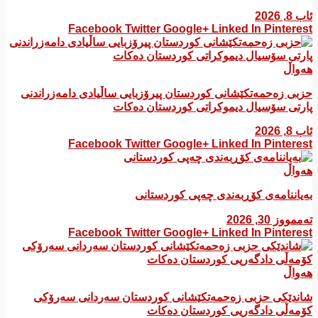
ئاب 8, 2026
Facebook
Twitter
Google+
Linked In
Pinterest
هەواڵ
​حزبی زەحمەتکێشانی کوردستان پیرۆزبایی ساڵیادی دامەزراندنی
پارتی سۆسیال دیموکراتی کوردستان دەکات
ئاب 8, 2026
Facebook
Twitter
Google+
Linked In
Pinterest
هەواڵ
بەیاننامەی کۆڕبەندی چەپی کوردستانی
تەممووز 30, 2026
Facebook
Twitter
Google+
Linked In
Pinterest
هەواڵ
شاندێکی حزبی زەحمەتکێشانی کوردستان سەردانی سەرۆکی
کۆمەڵی دادگەریی کوردستان دەکات