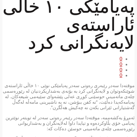
پەیامێکی ١٠ خاڵی
ئاراستەی
لایەنگرانی کرد
0
0
0
0
موقتەدا سەدر رێبەری رەوتی سەدر پەیامێکی نوێی ١٠ خاڵی ئاراستەی
شوێنکەوتوان و لایەنگرانی کرد بە بۆنەی بەشداریکردنیان لە رێوڕەسمی
چلەی ماتەمینی حوسێنی کوڕی عەلی پێشەوای سێیەمی شیعەکان. لە
پەیامەکەیدا دەڵێت، “نە کفن ببۆشن، نە بە ناشیرینی مامەڵە لەگەڵ
گەشتیارانی ئێرانی بکەن نە چەکيش هەڵگرن”.
ئەمڕۆ یەکشەممە، موقتەدا سەدر رێبەر رەوتی سەدر لە تویتەر نوێترین
پەیامی خۆی بڵاوکردەوە و تیایدا داوا لەلایەنگران و بەشداربوانی
رێوڕەسمی چلەی ماتەمینی حوسێن دەکات کە: