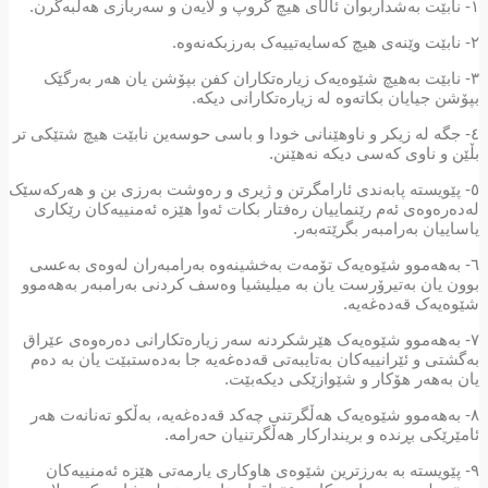
١- نابێت بەشداربوان ئاڵای هیچ گروپ و لایەن و سەربازی هەڵبەگرن.
٢- نابێت وێنەی هیچ کەسایەتییەک بەرزبکەنەوە.
٣- نابێت بەهیچ شێوەیەک زیارەتکاران کفن بپۆشن یان هەر بەرگێک
بپۆشن جیایان بکاتەوە لە زیارەتکارانی دیکە.
٤- جگە لە زیکر و ناوهێنانی خودا و باسی حوسەین نابێت هیچ شتێکی تر
بڵێن و ناوی کەسی دیکە نەهێنن.
٥- پێویستە پابەندی ئارامگرتن و ژیری و رەوشت بەرزی بن و هەرکەسێک
لەدەرەوەی ئەم رێنماییان رەفتار بکات ئەوا هێزە ئەمنییەکان رێکاری
یاساییان بەرامبەر بگرێتەبەر.
٦- بەهەموو شێوەیەک تۆمەت بەخشینەوە بەرامبەران لەوەی بەعسی
بوون یان بەتیرۆرست یان بە میلیشیا وەسف کردنی بەرامبەر بەهەموو
شێوەیەک قەدەغەیە.
٧- بەهەموو شێوەیەک هێرشکردنە سەر زیارەتکارانی دەرەوەی عێراق
بەگشتی و ئێرانییەکان بەتایبەتی قەدەغەیە جا بەدەستبێت یان بە دەم
یان بەهەر هۆکار و شێوازێکی دیکەبێت.
٨- بەهەموو شێوەیەک هەڵگرتنی چەکد قەدەغەیە، بەڵکو تەنانەت هەر
ئامێرێکی بڕندە و بریندارکار هەڵگرتنیان حەرامە.
٩- پێویستە بە بەرزترین شێوەی هاوکاری یارمەتی هێزە ئەمنییەکان