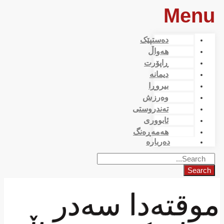
Menu
دەستپێک
هەواڵ
ڕاپۆرت
دیمانە
بیروڕا
وەرزش
تەندروستی
ئابووری
هەمەڕەنگ
دەربارە
Search
موقتەدا سەدر