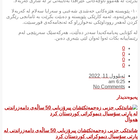
بدرێت لە هەموو ناوچەکانی عێراقدا بەتایبەتی تر لە شاری کەربەلا.
١٠- پێویستە هێزەکانی حەشدی شەعبی و سەرایا سەلام لە کەربەلا
دوربخرێنەوە، ئەمە کارێکی پێویستە و دەبێت بکرێت بە ئامانجی رێگری
کردن لەهەر رووداوێکی نەخوازراو کە ئەنجامەکەی قورسبێت.
لە کۆتایی پەیامەکەیدا سەدر دەڵێت، هەرکەسێک سەرپێچی لەم
رێنماییانە بکات ئەوا ئەوان لێی بێبەری دەبن.
0
0
0
0
ئەیلوول 11, 2022
6:25 am
No Comments
پەیوەندیدار
هەواڵ
شاندێکی حزبی زەحمەتکێشان پیرۆزبایی 50 ساڵەی دامەزراندنی لە
پارتی سۆسیال دیموکراتی کوردستان کرد