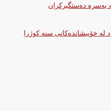
ە بەسرە دەستگیركران
 لە خۆپیشاندەکانی سنە كوژرا