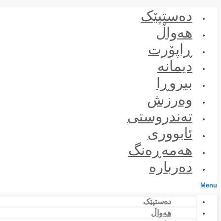
Skip
دەستپێک
to
content
هەواڵ
ڕاپۆرت
دیمانە
بیروڕا
وەرزش
تەندروستی
ئابووری
هەمەڕەنگ
دەربارە
Menu
دەستپێک
هەواڵ