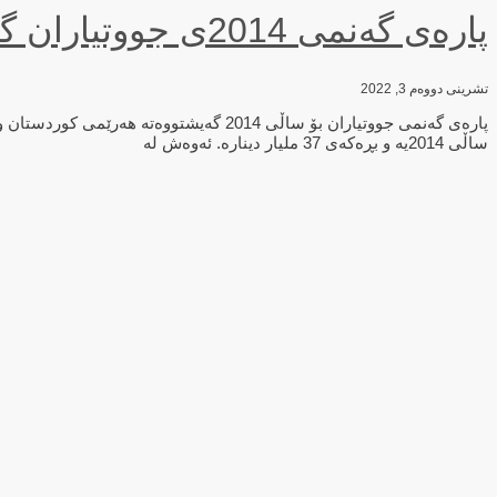
پارەی گەنمی 2014ی جووتیاران گەیشتە هەرێمی کوردستان
تشرینی دووەم 3, 2022
پارەی گەنمی جووتیاران بۆ ساڵی 2014 گە
ساڵی 2014یە و بڕەکەی 37 ملیار دینارە. ئەوەش لە