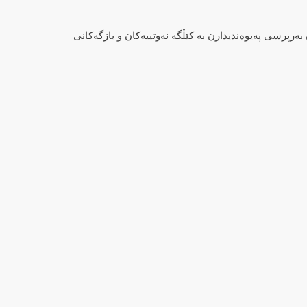
رپرسی پەیوەندیدارن بە کێڵگە نەوتییەکان و بازگەکانی