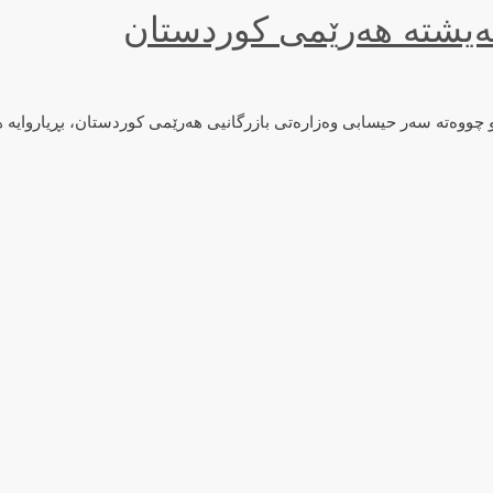
یشتووەتە هەرێمی کوردستان و چووەتە سەر حیسابی وەزارەتی بازرگانیی هەرێمی کوردستان،