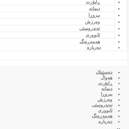
ڕاپۆرت
دیمانە
بیروڕا
وەرزش
تەندروستی
ئابووری
هەمەڕەنگ
دەربارە
دەستپێک
هەواڵ
ڕاپۆرت
دیمانە
بیروڕا
وەرزش
تەندروستی
ئابووری
هەمەڕەنگ
دەربارە