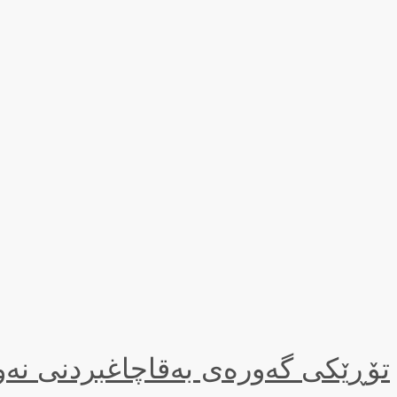
تۆڕێكی گەورەی بەقاچاغبردنی نە