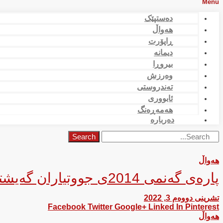
Menu
دەستپێک
هەواڵ
ڕاپۆرت
دیمانە
بیروڕا
وەرزش
تەندروستی
ئابووری
هەمەڕەنگ
دەربارە
Search
هەواڵ
پارەی گەنمی 2014ی جووتیاران گەیشتە هەرێمی کوردستان
تشرینی دووەم 3, 2022
Facebook
Twitter
Google+
Linked In
Pinterest
هەواڵ