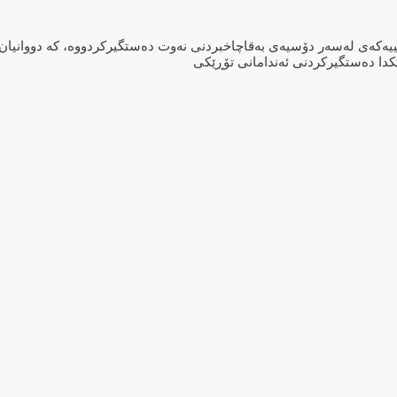
یەکەی لەسەر دۆسیەی بەقاچاخبردنی نەوت دەستگیرکردووە، کە دووانیان بە
کدا دەستگیرکردنی ئەندامانی تۆڕێکی