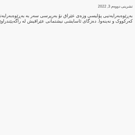
تشرینی دووەم 3, 2022
بەڕێوەبەرایەتیی پۆلیسی وزەی عێراق نۆ بەرپرسی سەر بە بەڕێوەبەرایەتی
کەرکووک و نەینەوا. دەزگای ئاسایشی نیشتمانی عێراقیش لە راگەیێندراوێ