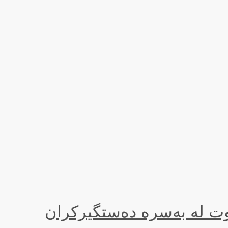
وت لە بەسرە دەستگیركران