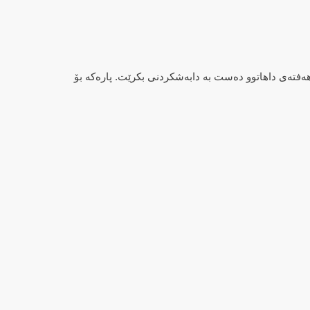
 بڕیاروایە هەفتەی داهاتوو دەست بە دابەشکردنی بکرێت. پارەکە بۆ