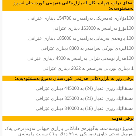
بەھای دراوە جیھانییەکان لە بازاڕەکانی ھەرێمی کوردستان ئەمڕۆ
بەمشێوەیەیە:
100دۆلاری ئەمەریکی بەرامبەر بە 154700 دیناری عێراقی
100یۆرۆ بەرامبەر بە 163000 دیناری عێراقی
100 پاوەندی بەریتانی بەرامبەر بە 185000 دیناری عێراقی
100لیرەی تورکی بەرامبەر بە 8300 دیناری عێراقی
100ھەزار تومەنی ئێرانی بەرامبەر بە 4900 دیناری عێراقی
1 دیناری ئوردنی بەرامبەر بە 2022 دیناری عێراقی
نرخی زێڕ لە بازاڕەکانی ھەرێمی کوردستان ئەمڕۆ بەمشێوەیەیە:
مسقاڵێك زێڕی عەیار (24) بە 445000 دیناری عێراقی
مسقاڵێك زێڕی عەیار (21) بە 395000 دیناری عێراقی
مسقاڵێك زێڕی عەیار (18) بە 340000 دیناری عێراقی
نرخی نەوت
ئەمڕۆ دووشەممە، بەگوێرەی داتاکانی بازاڕی جیهانی نەوت نرخی یەک
بەرمیل نەوتی خاوی ئەمریکی بە ٧٩ دۆلار و ٥٦ سەنت مامەڵەی