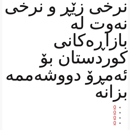
نرخی زێڕ و نرخی
نەوت لە
بازاڕەکانی
کوردستان بۆ
ئەمڕۆ دووشەممە
بزانە
0
0
0
0