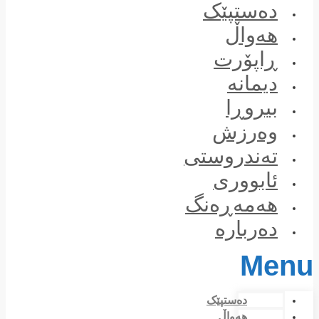
Skip
دەستپێک
to
content
هەواڵ
ڕاپۆرت
دیمانە
بیروڕا
وەرزش
تەندروستی
ئابووری
هەمەڕەنگ
دەربارە
Menu
دەستپێک
هەواڵ