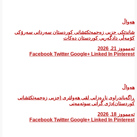
هەواڵ
شاندێکی حزبی زەحمەتکێشانی کوردستان سەردانی سەرۆکی
کۆمەڵی دادگەریی کوردستان دەکات
تەممووز 21, 2026
Facebook
Twitter
Google+
Linked In
Pinterest
هەواڵ
ڕاگەیاندراوی ناڕەزایی لقی هەولێری (حزبی زەحمەتکێشانی
کوردستان)دژی گرانی سوتەمەنی
تەممووز 18, 2026
Facebook
Twitter
Google+
Linked In
Pinterest