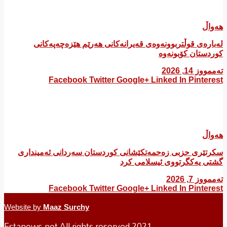
هەواڵ
لەبارەی قوڵتربوونەوەی قەیرانەكانی هەرێم هێزەچەپەكانی
كوردستان كۆبونەوە
تەممووز 14, 2026
Facebook
Twitter
Google+
Linked In
Pinterest
هەواڵ
سکرتێری حزبی زەحمەتکێشانی کوردستان سەردانی ئەمینداری
گشتی یەکگرتووی ئیسلامی کرد
تەممووز 7, 2026
Facebook
Twitter
Google+
Linked In
Pinterest
Website by
Maaz Surchy
Estanews.net All rights reserved 2021