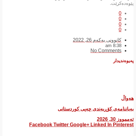
پێوەدەکرێت.
0
0
0
0
کانوونی یەکەم 26, 2022
8:38 am
No Comments
پەیوەندیدار
هەواڵ
بەیاننامەی کۆڕبەندی چەپی کوردستانی
تەممووز 30, 2026
Facebook
Twitter
Google+
Linked In
Pinterest