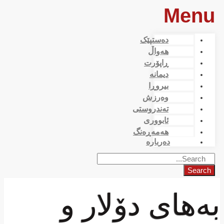
Menu
دەستپێک
هەواڵ
ڕاپۆرت
دیمانە
بیروڕا
وەرزش
تەندروستی
ئابووری
هەمەڕەنگ
دەربارە
Search
بەهای دۆلار و