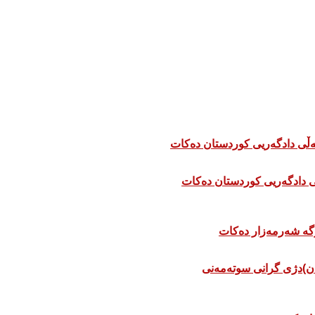
 دادگەریی کوردستان دەکات
ان)دژی گرانی سوتەمەنی