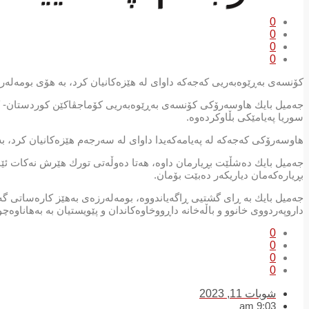
0
0
0
0
كۆنسه‌ی به‌ڕێوه‌به‌ریی كه‌جه‌كه‌ داوای له‌ هێزه‌كانیان كرد، به‌ هۆی بومه‌له‌رز
جه‌میل بایك هاوسه‌رۆكی كۆنسه‌ی به‌ڕێوه‌به‌ریی كۆماجڤاكێن كوردستان- كه‌ج
سوریا په‌یامێكی بڵاوكرده‌وه‌.
هاوسه‌رۆكی كه‌جه‌كه‌ له‌ په‌یامه‌كه‌یدا داوای له‌ سه‌رجه‌م هێزه‌كانیان كرد، به
جه‌میل بایك ده‌شڵێت بڕیارمان داوه‌، هه‌تا ده‌وڵه‌تی تورك هێرش نه‌كات ئێمه‌
بڕیاره‌كه‌مان دیاریكه‌ر ده‌بێت بۆمان.
جه‌میل بایك به‌ ڕای گشتیی ڕاگه‌یاندووه‌، بومه‌له‌رزه‌ی به‌هێز كاره‌ساتی گه‌
داروپه‌ردووی خانوو و باڵه‌خانه‌ داڕووخاوه‌كاندان و پێویستیان به‌ به‌هاناوه‌چوونی
0
0
0
0
شوبات 11, 2023
9:03 am