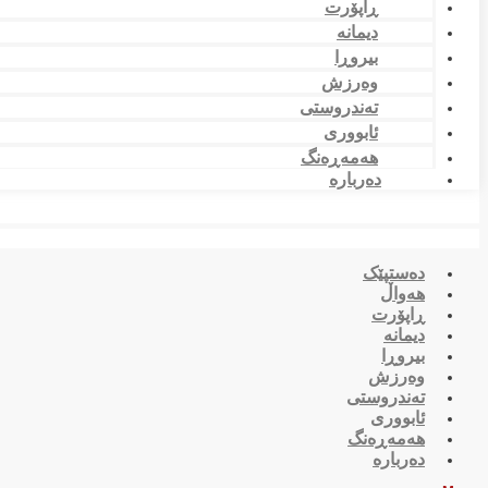
ڕاپۆرت
دیمانە
بیروڕا
وەرزش
تەندروستی
ئابووری
هەمەڕەنگ
دەربارە
دەستپێک
هەواڵ
ڕاپۆرت
دیمانە
بیروڕا
وەرزش
تەندروستی
ئابووری
هەمەڕەنگ
دەربارە