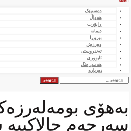
Menu
دەستپێک
هەواڵ
ڕاپۆرت
دیمانە
بیروڕا
وەرزش
تەندروستی
ئابووری
هەمەڕەنگ
دەربارە
Search
به‌هۆی بومه‌له‌رزه‌كه
سەرجەم چالاكییه‌ 