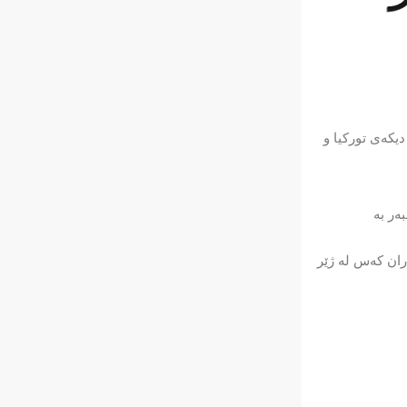
یكه‌ی توركیا و
‌ر به‌
ران كه‌س له‌ ژێر