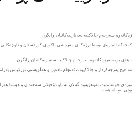
ه‌كانه‌وه‌ سه‌رجه‌م چالاكییه‌ سه‌بازییه‌كانیان ڕابگرن.
ه‌كه‌ له‌باره‌ی بومه‌له‌رزه‌كه‌ی مه‌ره‌شی باكوری كوردستان و ناوچه‌كانی د
‌ هۆی بومه‌له‌رزه‌كانه‌وه‌ سه‌رجه‌م چالاكییه‌ سه‌بازیه‌كانیان ڕابگرن.
 هیچ په‌رچه‌كردار و چالاكییه‌ك ئه‌نجام ناده‌ین و هه‌ڵوێستی توركیاش به‌رامبه
وره‌ی خوڵقاندوه‌، به‌وهۆیه‌وه‌ گه‌لان له‌ ناو دۆخێكی سه‌ختدان و هێشتا هه‌زا
 به‌په‌له‌ هه‌یه‌.