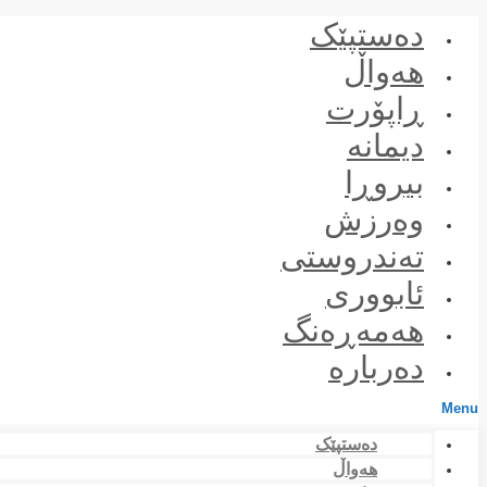
Skip
دەستپێک
to
content
هەواڵ
ڕاپۆرت
دیمانە
بیروڕا
وەرزش
تەندروستی
ئابووری
هەمەڕەنگ
دەربارە
Menu
دەستپێک
هەواڵ