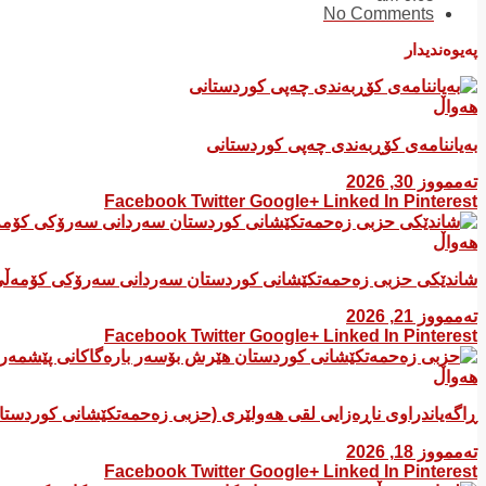
No Comments
پەیوەندیدار
هەواڵ
بەیاننامەی کۆڕبەندی چەپی کوردستانی
تەممووز 30, 2026
Facebook
Twitter
Google+
Linked In
Pinterest
هەواڵ
شاندێکی حزبی زەحمەتکێشانی کوردستان سەردانی سەرۆکی کۆمەڵی
تەممووز 21, 2026
Facebook
Twitter
Google+
Linked In
Pinterest
هەواڵ
ڕاگەیاندراوی ناڕەزایی لقی هەولێری (حزبی زەحمەتکێشانی کوردست
تەممووز 18, 2026
Facebook
Twitter
Google+
Linked In
Pinterest