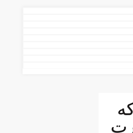
ه‌
رت