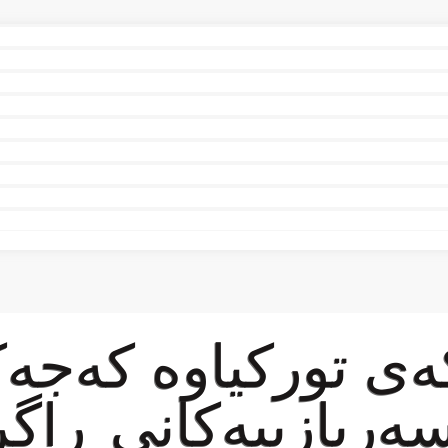
‌ى تورکیاوه‌ كه‌جه‌ك
سەربازییەکانى ڕاگ