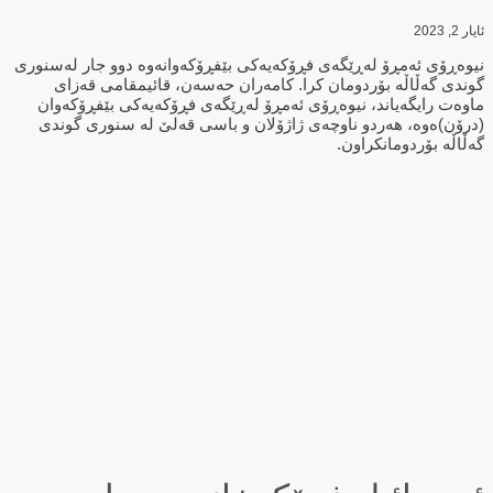
ئایار 2, 2023
نیوەڕۆی ئەمڕۆ لەڕێگەی فڕۆكەیەكی بێفڕۆكەوانەوە دوو جار لەسنوری
گوندی گەڵاڵە بۆردومان كرا. کامەران حەسەن، قائیمقامی قەزای
ماوەت رایگەیاند، نیوەڕۆی ئەمڕۆ لەڕێگەی فڕۆكەیەكی بێفڕۆكەوان
(درۆن)ەوە، هەردو ناوچەی ژاژۆلان و باسی قەلێ لە سنوری گوندی
گەڵاڵە بۆردومانكراون.