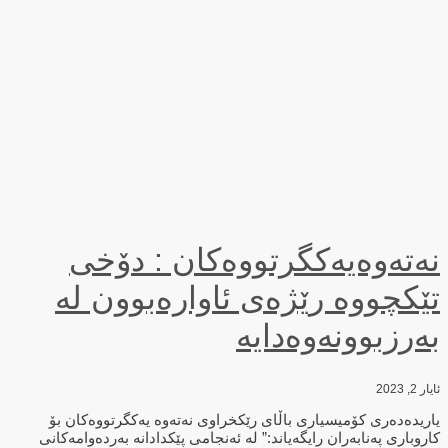
نەتەوەیەكگرتووەكان : دۆخی
تێكچووە رێژەی ئاوارەبوون لە
بەرزبوونەوەدایە
ئایار 2, 2023
یاریدەدەری کۆمیسیاری باڵای رێكخراوی نەتەوە یەکگرتووەکان بۆ
کاروباری پەنابەران رایگەیاند:” لە ئەنجامی پێکدادانه‌ به‌رده‌وامه‌كانی