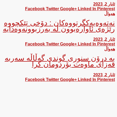
ئایار 2, 2023
Facebook
Twitter
Google+
Linked In
Pinterest
هەواڵ
نەتەوەیەكگرتووەكان : دۆخی تێكچووە
رێژەی ئاوارەبوون لە بەرزبوونەوەدایە
ئایار 2, 2023
Facebook
Twitter
Google+
Linked In
Pinterest
هەواڵ
بە درۆن سنوری گوندی گەڵاڵە سەربە
قەزای ماوەت بۆردومان کرا
ئایار 2, 2023
Facebook
Twitter
Google+
Linked In
Pinterest