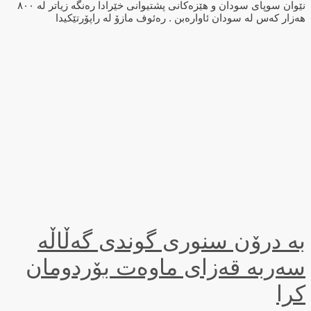
نێوان سوپای سودان و هێزەکانی پشتیوانی خێرادا رەنگە زیاتر لە ٨٠٠
هەزار کەس لە سودان ئاواره‌بن . رەئوف مازۆ لە راپۆرتێكیدا
بە درۆن سنوری گوندی گەڵاڵە
سەربە قەزای ماوەت بۆردومان
کرا