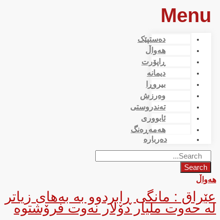
Menu
دەستپێک
هەواڵ
ڕاپۆرت
دیمانە
بیروڕا
وەرزش
تەندروستی
ئابووری
هەمەڕەنگ
دەربارە
Search
هەواڵ
عێراق : مانگی ڕابردوو بە بەهای زیاتر
لە حەوت ملیار دۆلار نەوت فرۆشتوە