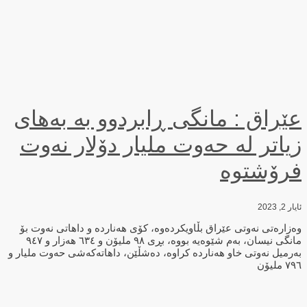
عێراق : مانگی ڕابردوو بە بەهای
زیاتر لە حەوت ملیار دۆلار نەوت
فرۆشتوە
ئایار 2, 2023
وەزارەتی نەوتی عێراق بڵاویكردەوە، كۆی هەناردە و داهاتی نەوت بۆ
مانگی نیسان، بەم شێوەیە بووە، بڕی ٩٨ ملیۆن و ٦٣٤ هەزار و ٩٤٧
بەرمیل نەوتی خاو هەناردە كراوە، دەشڵێن، داهاتەكەشی حەوت ملیار و
٧٩٦ ملیۆن