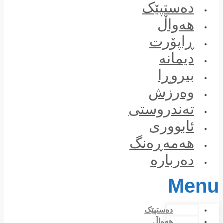
Skip
دەستپێک
to
content
هەواڵ
ڕاپۆرت
دیمانە
بیروڕا
وەرزش
تەندروستی
ئابووری
هەمەڕەنگ
دەربارە
Menu
دەستپێک
هەواڵ