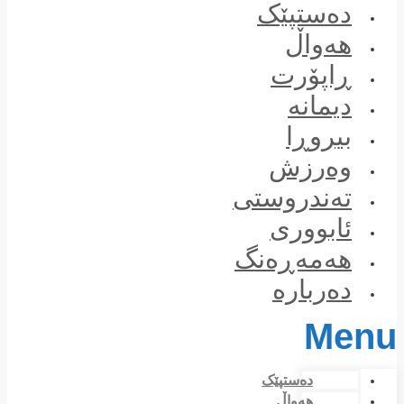
Skip
دەستپێک
to
content
هەواڵ
ڕاپۆرت
دیمانە
بیروڕا
وەرزش
تەندروستی
ئابووری
هەمەڕەنگ
دەربارە
Menu
دەستپێک
هەواڵ