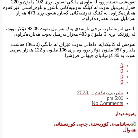
ئەوەشی خستەڕوو، لە ماوەی مانگی ئەیلول بڕی 102 ملیۆن و 220
هەزار بەرمیل نەوت لە کێڵگە نەوتییەکانی باشور و ناوەڕاستی عێراقەوە
هەناردەکراوە، لە کێلگە نەوتییەکانی گەیارەشەوە بڕی 473 هەزار
بەرملیل نەوت هەناردەکراوە.
باسی لەوەشکرد، نرخی ناوەندی یەک بەرمیل نەوت 92.05 دۆلار بووە،
لە رۆژێکدا بڕی 3 ملیۆن و 483 هەزار بەرمیل نەوت هەناردەکراوە.
ئەوەش لە کاتێکدایە، داهاتی نەوت عێراق لە مانگی (ئاب/8) هەشت
ملیار و 997 ملیۆن دۆلار بوو، وە بڕی 106 ملیۆن و 122 هەزار بەرمیل
نەوت بە 35 کۆمپانیای جیهانی فرۆشرا.
0
0
0
0
تشرینی یەکەم 1, 2023
5:00 pm
No Comments
پەیوەندیدار
هەواڵ