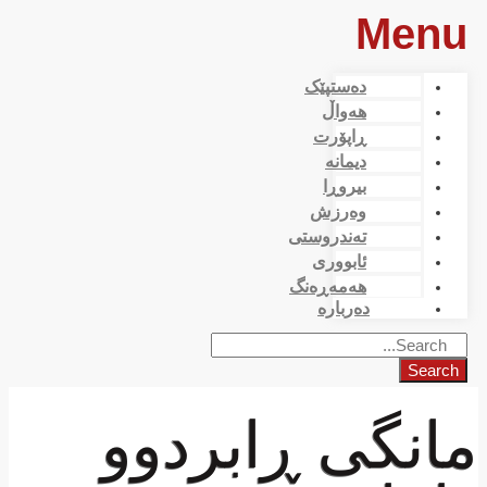
Menu
دەستپێک
هەواڵ
ڕاپۆرت
دیمانە
بیروڕا
وەرزش
تەندروستی
ئابووری
هەمەڕەنگ
دەربارە
Search
مانگی ڕابردوو