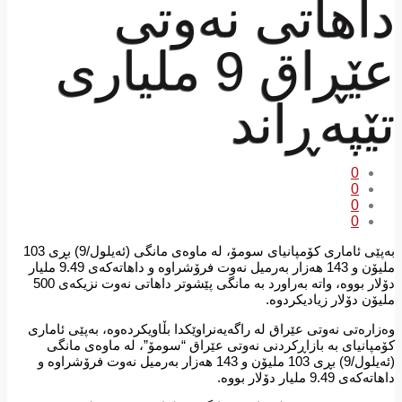
داهاتی نەوتی
عێڕاق 9 ملیاری
تێپەڕاند
0
0
0
0
بەپێی ئاماری کۆمپانیای سومۆ، لە ماوەی مانگی (ئەیلول/9) بڕی 103
ملیۆن و 143 هەزار بەرمیل نەوت فرۆشراوە و داهاتەکەی 9.49 ملیار
دۆلار بووە، واتە بەراورد بە مانگی پێشوتر داهاتی نەوت نزیکەی 500
ملیۆن دۆلار زیادیکردوە.
وەزارەتی نەوتی عێراق لە راگەیەنراوێکدا بڵاویکردەوە، بەپێی ئاماری
کۆمپانیای بە بازاڕکردنی نەوتی عێراق “سومۆ”، لە ماوەی مانگی
(ئەیلول/9) بڕی 103 ملیۆن و 143 هەزار بەرمیل نەوت فرۆشراوە و
داهاتەکەی 9.49 ملیار دۆلار بووە.