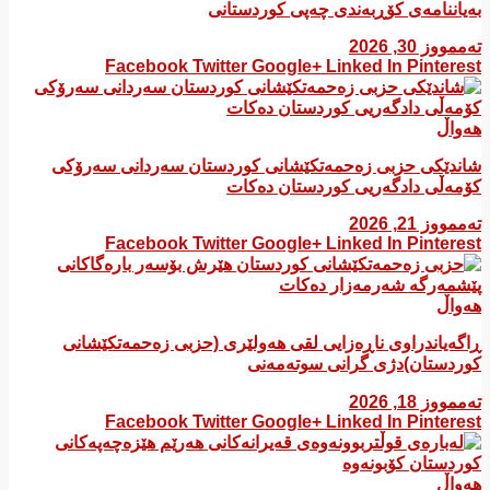
بەیاننامەی کۆڕبەندی چەپی کوردستانی
تەممووز 30, 2026
Facebook
Twitter
Google+
Linked In
Pinterest
هەواڵ
شاندێکی حزبی زەحمەتکێشانی کوردستان سەردانی سەرۆکی
کۆمەڵی دادگەریی کوردستان دەکات
تەممووز 21, 2026
Facebook
Twitter
Google+
Linked In
Pinterest
هەواڵ
ڕاگەیاندراوی ناڕەزایی لقی هەولێری (حزبی زەحمەتکێشانی
کوردستان)دژی گرانی سوتەمەنی
تەممووز 18, 2026
Facebook
Twitter
Google+
Linked In
Pinterest
هەواڵ