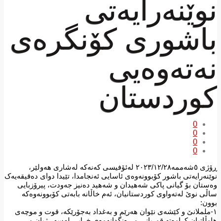
نوێنەرایەتی
باشوری کۆنگرەی
نەتەوەیی
کوردستان
0
0
0
0
ڕۆژی ٥شەممە٢٠٢٣/١٢/٢٨ لەئۆفیسی کەنەکە لەشاری هەولێر،
نوێنەرایەتی باشور کۆبوونەوەی ئاسایی ئەنجامدا، تێیدا دوای دەقیقەیەک
وەستان بۆ گیانی پاکی شەهیدان و شەهید دەنیز جەودت، پیرۆزبایی
ساڵی نوێ لەتەواوی کوردستانیان، ئەم خاڵانە بابەتی کۆبوونەوەکە
بوون:
١-ململانێ و کێشەی نێوان هەرێم و بەغداد بەجۆرێکە، قوت و موچەی
هاوڵاتیان کراوەتە قوربانی و ڕەنگدانەوەی خراپی لەسەر ژیان و