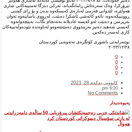
دەنیز جەودەت، کە ٢٠٢٣/٩/١٨ لەناو ئۆفیسی کەنەکە لەشاری هەولێر
تیرۆرکرا، وەک سەرەتاش ڕامانگەیاند، ئەرکی دەزگا ئەمنییەکانی شاری
هەولێرە، لێدوانی فەرمی لەبارەی کەیسکەوە بدەن و بۆ ڕای گشتی
ڕوونیبکەنەوە، تائەو کاتەشی ئاشکرا دەبێت، لەڕووی یاساییەوە ئەوان
بەرپرسن و دەبێت ئەو کەیسە عادیلانە بەئەنجام بگات، بەپێچەوانەوە
کەیسی شەهید دەنیز بەزیندووی دەمێنێتەوەو لەناوەندە نێودەوڵەتییەکان
کاری لەسەر دەکەین.
نوێنەرایەتی باشوری کۆنگرەی نەتەوەیی کوردستان
٢٠٢٣/١٢/٢٨
0
0
0
0
کانوونی یەکەم 28, 2023
6:20 pm
No Comments
پەیوەندیدار
هەواڵ