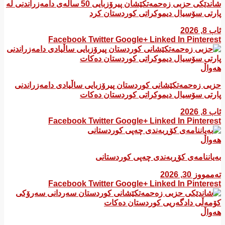
شاندێکی حزبی زەحمەتکێشان پیرۆزبایی 50 ساڵەی دامەزراندنی لە
پارتی سۆسیال دیموکراتی کوردستان کرد
ئاب 8, 2026
Facebook
Twitter
Google+
Linked In
Pinterest
هەواڵ
​حزبی زەحمەتکێشانی کوردستان پیرۆزبایی ساڵیادی دامەزراندنی
پارتی سۆسیال دیموکراتی کوردستان دەکات
ئاب 8, 2026
Facebook
Twitter
Google+
Linked In
Pinterest
هەواڵ
بەیاننامەی کۆڕبەندی چەپی کوردستانی
تەممووز 30, 2026
Facebook
Twitter
Google+
Linked In
Pinterest
هەواڵ