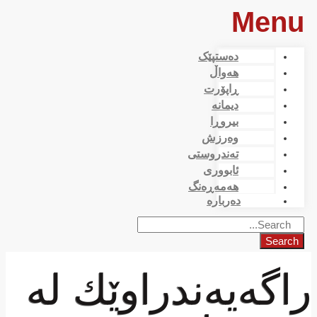
Menu
دەستپێک
هەواڵ
ڕاپۆرت
دیمانە
بیروڕا
وەرزش
تەندروستی
ئابووری
هەمەڕەنگ
دەربارە
Search
راگەیەندراوێك لە