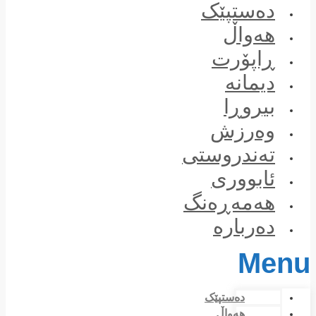
Skip
دەستپێک
to
content
هەواڵ
ڕاپۆرت
دیمانە
بیروڕا
وەرزش
تەندروستی
ئابووری
هەمەڕەنگ
دەربارە
Menu
دەستپێک
هەواڵ