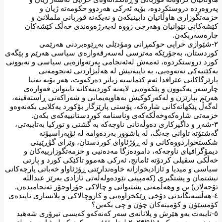
پەروەردە دروستکردوە، بۆیە ئەرکی هەردوو حکومەتە ژیان و
خزمەتگوزاری هاوڵاتیان دابینبکەن و نەیکەنە قوربانی ململانێ و
کێشەکانی نێوانیان وهەرچی زووە لەبەرژەوەندی خەڵک کێشەکان
چارەسەربکەن.
٢-شێوازی خراپی حوکمڕانی ومۆدێلی بەڕێوەبردنی هەرێمی
کوردستان، بەجۆرێکە مەترسی لەسەرقەوارەی سیاسی هەرێم و پێگەی
کورد دروستکردوە، ئەمەش لەئەنجامی پەرتەوازەیی سیاسی و نەبوونی
یەکێتیەکی نەتەوەیی، بە تایبەتیش لە هەڵبژاردنی ئەنجومەنی
پارێزگاکانی عێراقدا ئەم کێماسیە زیاتر دەرکەوت، هەر بۆیە تەنیا
چارسەر یەکبوون و پێکەوەیی لایەنە کوردییەکانە تابتوانن قەوارەی
هەرێم بپارێزن و لەکەرکوکیش بەهاوپەیمانی و شەراکەتی ڕاستەقینە،
لەگەڵ پێکهاتەکانی شارەکە، پۆستی پارێزگار بۆکورد یەکلایی بکەنەوەو
خزمەتی شارەکەوخەڵکەکەی وناسنامە کوردستانییەکەی بکەن.
٣-شەڕ و داگیرکاری دەوڵەتانی ناوچەکە بە گشتی و تورکیا بەتایبەتی،
گەشتۆتە تاوانی جەنگ، لە باشوور بەردەوامە لە ئۆپەراسیۆنە
شکستخواردووەکانی و لە ڕۆژئاوای کوردستان، وێرای گۆڕێینی
دیمۆگرافیای ناوچەکە، دامودەزگا مەدەنیی و خزمەتگوزارییەکان و
خەڵکی سڤیلی کردۆتە ئامانج، ئەرکی هەموو تاکێکی کورد و پارتی
سیاسی و میدیا و ئازادیخوازانە خاوەندارێتی ڕۆژئاواو خەباتی پارچەکانی
نیشتمان و پشتگیری (كەمپینی نێودەولەڵەتی ئازادی بەرێز عبداللە
ئۆجەلان) بن و وهەڵمەتی پشتیوانی و چالاکی جۆراوجۆر ئەنجامبدەن.
٤-هەڵسەنگاندنی دۆخی ڕێکخراوەیی و کاروچالاکی و پلانسازی ئایندەی
کۆمسێۆن و کۆمیتەکان چۆن و چی بکەین؟
٥-تایبەت بەو هێرش و پلانانەی سەر کەنەکەو کەیسی تیرۆری شەهید