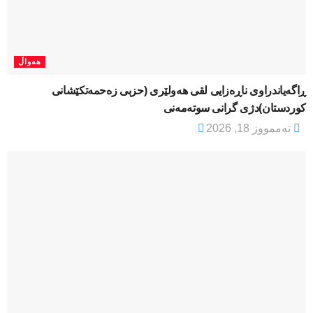
هەواڵ
ڕاگەیاندراوی ناڕەزایی لقی هەولێری (حزبی زەحمەتکێشانی
کوردستان)دژی گرانی سوتەمەنی
تەممووز 18, 2026