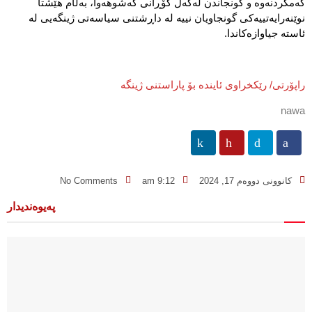
كەمكردنەوە و گونجاندن لەگەڵ گۆڕانی كەشوهەوا، بەڵام هێشتا
نوێنەرایەتییەكی گونجاویان نییە لە داڕشتنی سیاسەتی ژینگەیی لە
ئاستە جیاوازەكاندا.
راپۆرتی/ رێكخراوی ئایندە بۆ پاراستنی ژینگە
nawa
کانوونی دووەم 17, 2024
9:12 am
No Comments
پەیوەندیدار