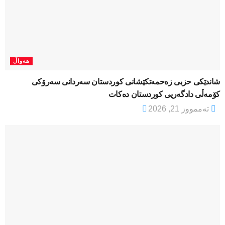
هەواڵ
شاندێکی حزبی زەحمەتکێشانی کوردستان سەردانی سەرۆکی
کۆمەڵی دادگەریی کوردستان دەکات
تەممووز 21, 2026