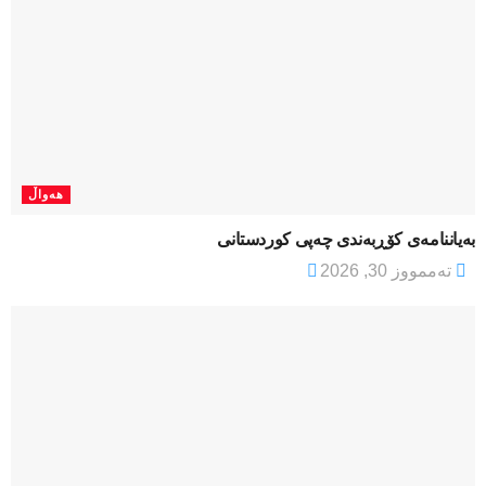
هەواڵ
بەیاننامەی کۆڕبەندی چەپی کوردستانی
تەممووز 30, 2026