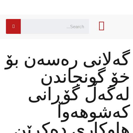
گەلانی رەسەن بۆ
خۆ گونجاندن
لەگەڵ گۆڕانی
كەشوهەوا
هاوكاری دەكرێن