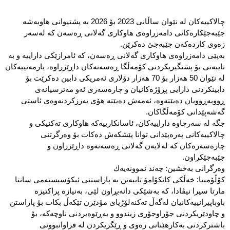
چالاكییەكان لە نێوان ساڵانی 2023 بۆ 2026 بە پشتیوانی هاوبەشە
جێبەجێكارەكانی دامەزراوەی هاوكاری گەلانی ڕەسەن كە لەسەر
زەوی كاردەكەن جێبەجێ دەكرێن.
بەپێی دامەزراوەی هاوكاری گەلانی ڕەسەن، كە ئامرازێكی داراییە و بە
تایبەتی بۆ پشتگیریكردنی كۆمەڵگا ڕەسەنەكان داڕێژراوە، یارمەتییەكان
لە نێوان 50 هەزار بۆ 70 هەزار دۆلاری ئەمریكی دابین دەكرێت بۆ
دابینكردنی دارایی پڕۆژەكانیان و چارەسەری ئەو مەترسیانەی
ڕووبەڕوویان دەبێتەوە، ئەمەش دەبێتە هۆی بەرزكردنەوەی ئاستی
گەشەپێدانی كۆمەڵگاكان.
جگە لە سەرچاوە داراییەكان، ئاسانكارییەكە هاوكاری تەكنیكی و
چالاكییەكانی پەرەپێدانی توانا پێشكەش دەكات بۆ وەرگرتنی
چارەسەرەكان كە لەلایەن گەلانی ڕەسەنەوە داڕێژراون و
جێبەجێكراون.
وەرگرانی بەخشین: چەند نموونەیەك
كۆڵۆمبیا: خەڵكی كانكۆامۆ تایبەتن بە پاراستنی ئیكۆسیستەمی سانتا
مارتا سیرا نیڤادا، كە بەشێكی دانەبڕاون لێی، بەنیازە پراكتیزە
باوباپیرانییەكانیان لەگەڵ تەكنەلۆژیای مۆدێرن تێكەڵ بكات بۆ پاراستن
و چاودێریكردنی جۆراوجۆری زیندوو و بەڕێوەبردنی ناوچەكە، بۆ
باشتركردنی بەكارهێنانی زەوی و ڕێگریكردن لە فراوانبوونی