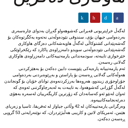
لەگەڵ خراپتربونی قەیرانی كەشوهەواو گەڕان بەدوای چارەسەری
بەردەوامی جیهان بۆی، سندوقی نێودەوڵەتی نەتەوە یەكگرتوەكان بۆ
گەشەپێدانی كشتوكاڵی لەگەڵ هاوبەشەكانی دەزگای هاوكاری
گەشەپێدانی نێودەوڵەتی سویدو دامەزراوەی پاكارد كە رێكخراوێكی
خێرخوازی تایبەتە، سودمەندانی یارمەتییەكانی دامەزراوەی هاوكاری
گەلانی رەسەن.
ئەم یارمەتییانە پارەیەكی پێویست دابین دەكەن بۆ بەهێزكردنی
هەوڵەكانی گەلانی ڕەسەن بۆ پاراستن و بەڕێوەبردنی بەردەوامی
جۆراوجۆری زیندوو، هەروەها بەرزكردنەوەی توانای خۆیان بۆ گونجاندن
لەگەڵ گۆڕانی كەشوهەوا، بە تایبەت بە لەبەرچاوگرتنی ئەوەی كە
ئەوان لەنێو ئەو كەسانەدان كە زۆرترین كاریگەرییان لەسەرە بەهۆی
دەرئەنجامەكانییەوە.
وەرگرانی یارمەتییەكان لە 42 وڵاتی جیاواز لە ئەفریقا، ئاسیا و زەریای
هێمن، ئەمریكای لاتین و كاریبی هەڵبژێردران، كە نوێنەرایەتی 53 گروپی
ڕەسەن دەكەن.