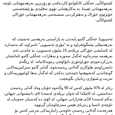
كشتوكاڵی، خەڵكی كانكوامۆ كاردەكەن بۆ زۆرترین بەرهەمهێنانی ناوچە
بەرهەمهێنانی ئێستا، بە بەكارهێنانی تۆوی تەقلیدی بۆ پێشخستنی
خۆبژێوی خۆراك و بەهێزكردنی سیستەمی بەرهەمهێنانی خۆراكی
كشتوكاڵی.
ئەسیوپیا: خەڵكی گامو پابەندن بە پاراستنی بەرهەمی ئەنسێت كە
بەرهەمێكی پشتگوێخراوە و بە “مۆزی ئەسیوپی” ناسراوە، كە بەشدارە
لە ئاسایشی خۆراكی نزیكەی 15 ملیۆن ئەسیوپی، بە چاندنی ئەم
بەرهەمە سەرەكییە لەگەڵ سەوزە و بەهارات، خەڵكی گامو ئامانجیان
بەرزكردنەوەی جۆراوجۆری بایۆلۆجی زەویەكانیانە، لە ڕێگەی
دامەزراوەی هاوكاری گەلانی ڕەسەنەوە، گەلی گامو ستراتیژییەكانی
گونجاندنی كەشوهەوا جێبەجێ دەكەن كە لەگەڵ بەها كولتوورییەكان و
نەریت و شێوازی ژیانیان بگونجێت.
زیاتر لە 476 ملیۆن كەس لە 90 وڵاتەوە خۆیان وەك گەلی ڕەسەن
دەناسێنن، لە كاتێكدا كە ئەوان نزیكەی لەسەدا 6ی دانیشتوانی جیهانن،
بەڵام لەسەدا 18ی هەژارانی جیهانن، لە كۆی دە كەسیان حەوتیان لە
ناوچەی ئاسیا و زەریای هێمن سەرچاوەیان گرتووە.
هەرچەندە گەلانی ڕەسەن خاوەنی زانیارییەكی نەریتی كەمن بۆ