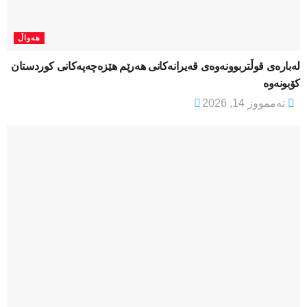
هەواڵ
لەبارەی قوڵتربوونەوەی قەیرانەكانی هەرێم هێزەچەپەكانی كوردستان
كۆبونەوە
تەممووز 14, 2026