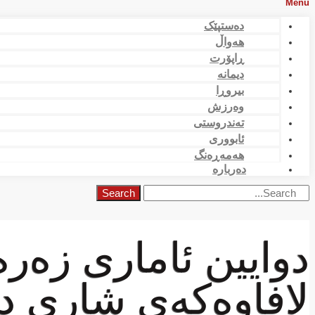
Menu
دەستپێک
هەواڵ
ڕاپۆرت
دیمانە
بیروڕا
وەرزش
تەندروستی
ئابووری
هەمەڕەنگ
دەربارە
Search
دوایین ئامارى زەرە
لافاوەکەى شارى 