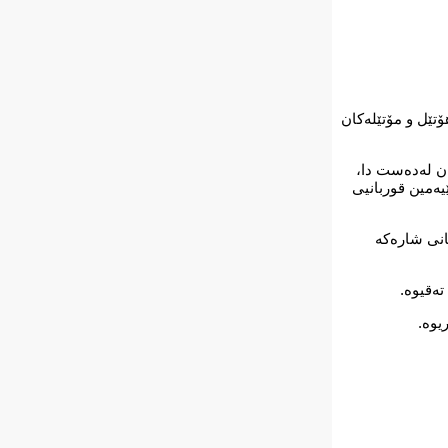
ى سەدان هاوڵاتیی لە هۆتێل و مۆتێلەکان
یان لەدەست دا،
ە سێیەمین قوربانیی
ێستاشدا 627 کەس لە هۆتێل و مۆتێلەکانى شارەکە