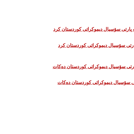
تی سۆسیال دیموکراتی کوردستان دەکات