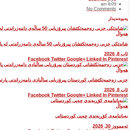
8:09 am
No Comments
پەیوەندیدار
هەواڵ
شاندێکی حزبی زەحمەتکێشان پیرۆزبایی 50 ساڵەی دامەزراندنی لە پارتی سۆسیال دیموکراتی کوردستان کرد
ئاب 8, 2026
Facebook
Twitter
Google+
Linked In
Pinterest
هەواڵ
​حزبی زەحمەتکێشانی کوردستان پیرۆزبایی ساڵیادی دامەزراندنی پار
ئاب 8, 2026
Facebook
Twitter
Google+
Linked In
Pinterest
هەواڵ
بەیاننامەی کۆڕبەندی چەپی کوردستانی
تەممووز 30, 2026