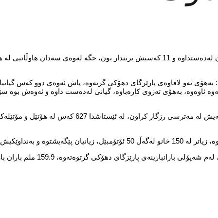
به‌هۆی بارانبارینی به‌خوڕ و لافاوه‌وە لە پارێزگای دهۆک، سێ كه‌س گیانیان له‌ده‌ستداوە و 11 کەسیش بریندار بون، جگە لەوە
اند: بەهۆی ئەو لافاوەی پارێزگای دهۆکى گرتەوە، پاش ئەوەی دوو کەس گیان
‌زا، دواى ئەوەى کەتوەتەوە ئاوەوە، بەهۆی تەزوی کارەباوە، گیانی لەدەست داوە و ئەوەش بو
وتیشى: هەر بەهۆى لافاوەکەى دوێنێوە 11 کەس بریندار بون و 120 ی دیکەیش لە مەترسی رزگار کراون، لە ئ
و بەنداوێکیش تەقیوە.
رانبارینەى پارێزگاى دهۆکى گرتوەتەوە، 159.9 ملم باران باریوە.