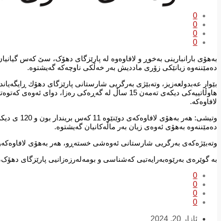
0
0
0
0
دەمێننەوە زیانێکى زۆرى ماددیش بەر خەڵکى ناوچەکە گەیشتوە.
بێوار عه‌بدولعه‌زیز، وته‌بێژی به‌رگریی شارستانی پارێزگای دهۆك ڕایگەی
هاوڵاتییه‌كی دیكه‌ی ته‌مه‌ن 15 ساڵ له‌ گه‌ڕه‌كی ره
لافاوەکە.
دەمێننەوە بەهۆى ئەوەى زیان بەر ماڵەکانیان گەیشتوە.
وته‌بێژەکەی به‌رگریی شارستانی ئەوەشی خستەڕو، هەر بەهۆی لافاوەکەوە، زیاتر له‌ 150 خانو لەگەڵ 50 ئۆتۆمبێل، زیانیان پێگه‌یشتوه‌ 
بە گوێرەی بەرێوەبەرایەتیی کەشناسی و بومەلەرزەزانیی پارێزگای دهۆک، لەم شەپۆلى با
0
0
0
0
ئازار 20, 2024