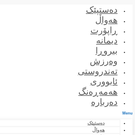
Skip
دەستپێک
to
content
هەواڵ
ڕاپۆرت
دیمانە
بیروڕا
وەرزش
تەندروستی
ئابووری
هەمەڕەنگ
دەربارە
Menu
دەستپێک
هەواڵ