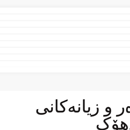
ر و زیانەکانى
دهۆک