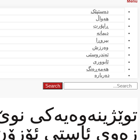
Menu
دەستپێک
هەواڵ
ڕاپۆرت
دیمانە
بیروڕا
وەرزش
تەندروستی
ئابووری
هەمەڕەنگ
دەربارە
Search
توێژینەوەیەكی نوێ 
زەوی ئاستی ئۆزۆن 