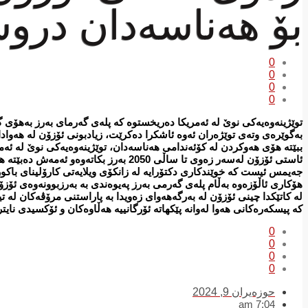
بۆ هەناسەدان در
0
0
0
0
توێژینەوەیەكی نوێ لە ئەمریكا دەریخستوە كە پلەی گەرمای بەرز بەهۆی گۆڕانی كە
بەگوێرەی وتەی توێژەران ئەوە ئاشكرا دەكرێت، زیادبونی ئۆزۆن لە هەواد
ببێتە هۆی هەوكردن لە كۆئەندامی هەناسەدان، توێژینەوەیەكی نوێ لە ئە
ئاستی ئۆزۆن لەسەر زەوی تا ساڵی 2050 بەرز بكاتەوەو ئەمەش دەبێتە هۆی دروستبونی كێشە بۆ هەناسەدانی مرۆڤ.
جەیمس ئیست كە خوێندكاری دكتۆرایە لە زانكۆی ویلایەتی كارۆلینای با
هۆكاری ئاڵۆزەوە بەڵام پلەی گەرمی بەرز پەیوەندی بە بەرزبوونەوەی ئۆزۆنە
لە كاتێكدا چینی ئۆزۆن لە بەرگەهەوای زەویدا بە پاراستنی مرۆڤەكان ل
كە پیسكەرەكانی هەوا لەوانە پێكهاتە ئۆرگانییە هەڵاوەكان و ئۆكسیدی نای
0
0
0
0
حوزه‌یران 9, 2024
7:04 am