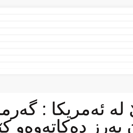
لە ئەمریكا : گەرم
بەرز دەكاتەوەو ك