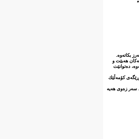
ەكان هەبێت و
وە، دەتوانێت
ەڕێگەی كۆمەڵێك
ی سەر زەوی هەیە