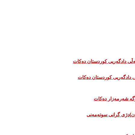
 دادگەریی کوردستان دەکات
ان)دژی گرانی سوتەمەنی