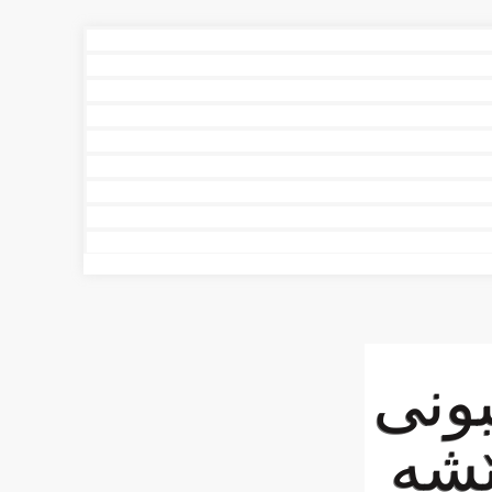
بونی
ێشە