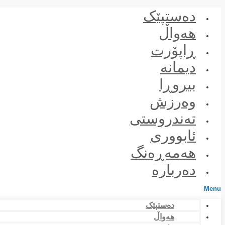
Skip
دەستپێک
to
content
هەواڵ
ڕاپۆرت
دیمانە
بیروڕا
وەرزش
تەندروستی
ئابووری
هەمەڕەنگ
دەربارە
Menu
دەستپێک
هەواڵ