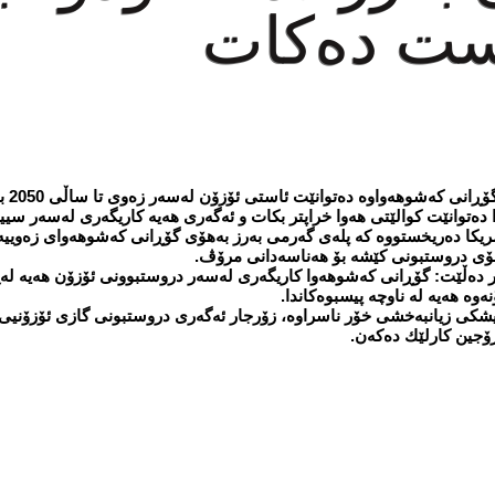
وست دەكات
شوهەواوە دەتوانێت ئاستی ئۆزۆن لەسەر زەوی تا ساڵی 2050 بەرز بكاتەوە.
ا دەتوانێت كوالێتی هەوا خراپتر بكات و ئەگەری هەیە كاریگەری لەسەر سیی
مریكا دەریخستووە كە پلەی گەرمی بەرز بەهۆی گۆڕانی كەشوهەوای زەوییە
كور دەڵێت: گۆڕانی كەشوهەوا كاریگەری لەسەر دروستبوونی ئۆزۆن هەیە ل
وە هەیە لە ناوچە پیسبوەكاندا.
ە تیشكی زیانبەخشی خۆر ناسراوە، زۆرجار ئەگەری دروستبونی گازی ئۆزۆنی
ترۆجین كارلێك دەكەن.