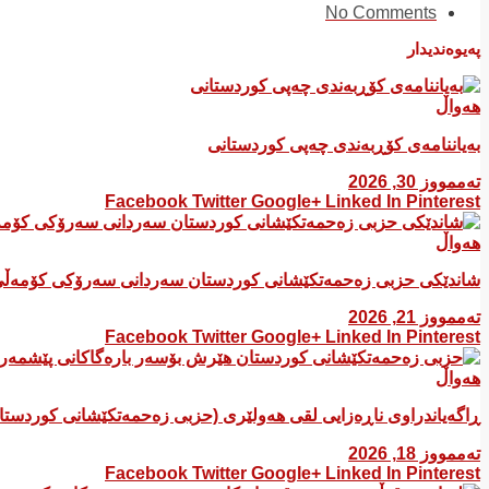
No Comments
پەیوەندیدار
هەواڵ
بەیاننامەی کۆڕبەندی چەپی کوردستانی
تەممووز 30, 2026
Facebook
Twitter
Google+
Linked In
Pinterest
هەواڵ
شاندێکی حزبی زەحمەتکێشانی کوردستان سەردانی سەرۆکی کۆمەڵی
تەممووز 21, 2026
Facebook
Twitter
Google+
Linked In
Pinterest
هەواڵ
ڕاگەیاندراوی ناڕەزایی لقی هەولێری (حزبی زەحمەتکێشانی کوردست
تەممووز 18, 2026
Facebook
Twitter
Google+
Linked In
Pinterest