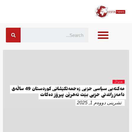
هەواڵ
مەكتەبی سیاسی حزبی زەحمەتكێشانی كوردستان 49 ساڵەی
دامەزراندنی حزبی بێت نەهرێن پیرۆز دەكات
تشرینی دووەم 1, 2025