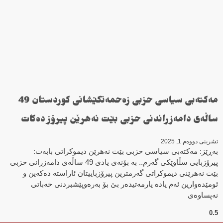
مەكتەبی سیاسی حزبی زەحمەتكێشانی كوردستان 49
ساڵەی دامەزراندنی حزبی بێت نەهرێن پیرۆز دەكات
تشرینی دووەم 1, 2025
بەڕێز: مەکتەبی سیاسی حزبی بێت نەهرێن دیموکراتی بابەت:
پیرۆزبایی سڵاوێكی گەرم.. بە بۆنەی یادی 49 ساڵەی دامەزرانی حزبی
بێت نەهرێنی دیموکراتی گەرمترین پیرۆزباییتان ئاراستە دەکەین و
ئومێدەوارین ئەم یادە یارمەتیدەر بێ بۆ بەرەوپێشبردنی خەباتی
نەپساوەی