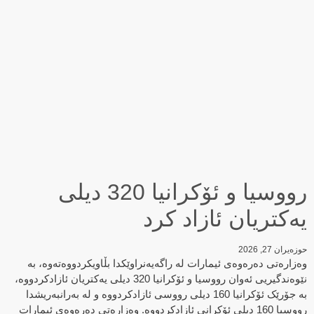
رووسیا و ئۆکرانیا 320 دیلی
یەکتریان ئازاد کرد
حوزه‌یران 27, 2026
وەزارەتی دەرەوەی ئیمارات لە راگەیەنراوێکدا بڵاویکردووەتەوە، بە
نێوەندگیریی ئەوان رووسیا و ئۆکرانیا 320 دیلی یەکتریان ئازادکردووە،
بە جۆرێک ئۆکرانیا 160 دیلی رووسی ئازادکردووە و لە بەرانبەریشدا
رووسیا 160 دیلی ئۆکرانی ئازادکردووە. وەزارەتی دەرەوەی ئیمارات