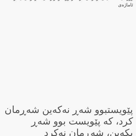
ئاماژەی
پێویستبوو شەڕ نەكەین شەڕمان
كرد، كە پێویست بوو شەڕ
بكەین، شەڕمان نەكرد