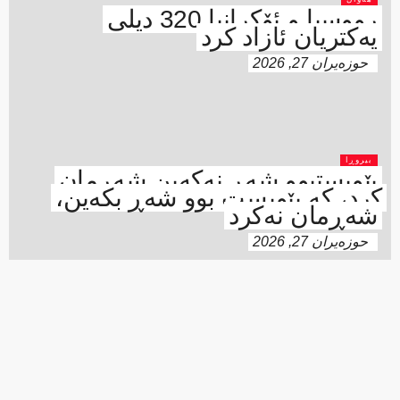
رووسیا و ئۆکرانیا 320 دیلی
یەکتریان ئازاد کرد
حوزه‌یران 27, 2026
بیروڕا
پێویستبوو شەڕ نەكەین شەڕمان
كرد، كە پێویست بوو شەڕ بكەین،
شەڕمان نەكرد
حوزه‌یران 27, 2026