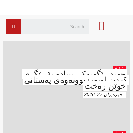
هەواڵ
جەند رێگەیەكی سادە بۆ رێگری
كردن لەبەرزبوونەوەی پەستانی
خوێن زەخت
حوزه‌یران 27, 2026
هەواڵ