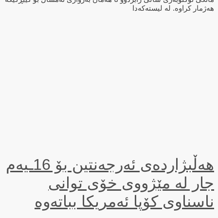
هەژمار کراوە. لە لیستەکەدا
هەڵبژاردەی ئەرجەنتین بۆ 16ـیەم
جار لە مێژووی خۆی توانی
ناسناوی كۆپا ئەمریكا بباتەوە