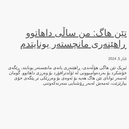
تێن هاگ: من ساڵی داهاتوو
ڕاهێنەری مانچستەر یونایتدم
ئایار 5, 2024
ئیریک تێن هاگی هۆڵەندی، ڕاهێنەری یانەی مانچستەر یونایتد، ڕێگەی
خۆشکرد بۆ بەردەوامبوونی لە ئۆڵدترافۆرد بۆ وەرزی داهاتوو. گومان
لەسەر توانای تێن هاگ هەیە بۆ ئەوەی بۆ وەرزێکی تر پێگەی خۆی
بپارێزێت، ئەمەش لەبەر ڕۆشنایی سەرنەکەوتنی