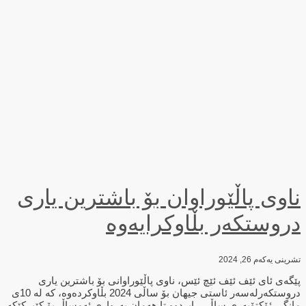
ناوی پاڵێوراوان بۆ باشترین یاری
دروستکەر بڵاوکرایەوە
تشرینی یەکەم 26, 2024
پێگەی ئای ئێف ئێف ئێچ ئێس، ناوی پاڵێوراوانی بۆ باشترین یاری
دروستکەرلەسەر ئاستی جیهان بۆ ساڵی 2024 بڵاوکردەوە، کە لە 10ی
مانگی ئۆکتۆبەری ساڵی رابردوو تا هەمان بەرواری ئەمساڵ بۆ کێبڕکێکە