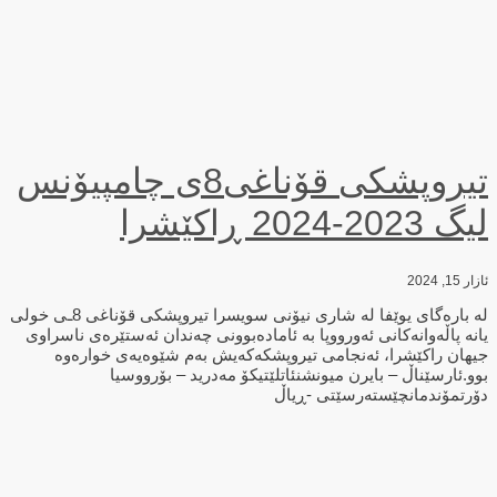
تیروپشكی قۆناغی8ی چامپیۆنس
لیگ 2023-2024 ڕاكێشرا
ئازار 15, 2024
لە بارەگای یوێفا لە شاری نیۆنی سویسرا تیروپشكی قۆناغی 8ـی خولی
یانه‌ پاڵه‌وانه‌كانی ئه‌ورووپا به‌ ئاماده‌بوونی چه‌ندان ئه‌ستێره‌ی ناسراوی
جیهان راكێشرا، ئه‌نجامی تیروپشكه‌كه‌یش به‌م شێوه‌یه‌ی خواره‌وه‌
بوو.ئارسێناڵ – بایرن میونشنئاتلێتیکۆ مەدرید – بۆرووسیا
دۆرتمۆندمانچێسته‌رسێتی -ڕیاڵ