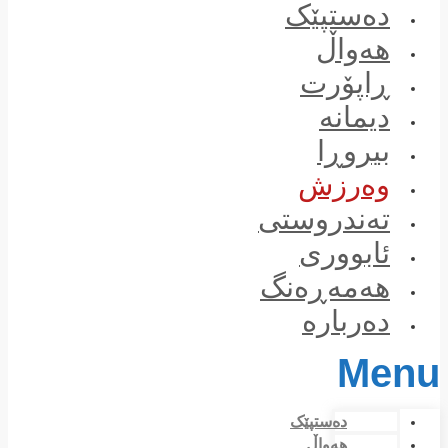
Skip
دەستپێک
to
content
هەواڵ
ڕاپۆرت
دیمانە
بیروڕا
وەرزش
تەندروستی
ئابووری
هەمەڕەنگ
دەربارە
Menu
دەستپێک
هەواڵ