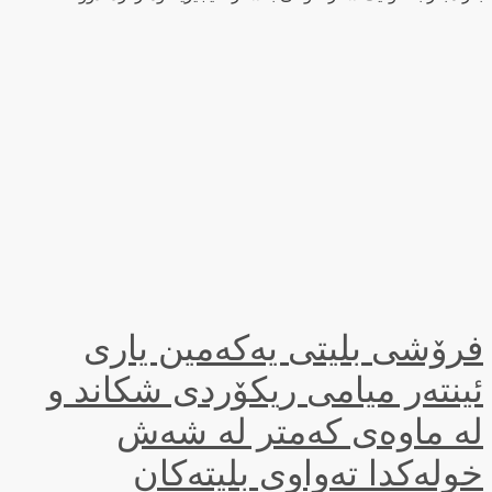
فرۆشی بلیتی یەکەمین یاری
ئینتەر میامی ریکۆردی شکاند و
لە ماوەی کەمتر لە شەش
خولەکدا تەواوی بلیتەکان