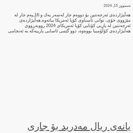
تەممووز 15, 2024
هەڵبژاردەی ئەرجەنتین بۆ دووەم جار لەسەر یەك و 16ـیەم جار لە
مێژووی خۆی، توانی ناسناوی كۆپا ئەمریكا بباتەوە.هەڵبژاردەی
ئەرجەنتین لە یاریی كۆتایی كۆپا ئەمریكای 2024 رووبەڕووی
هەڵبژاردەی كۆڵۆمبیا بووەوە، دوو گێمی ئاسایی یارییەكە بە ئەنجامی
یانەی ریال مەدرید بۆ جاری