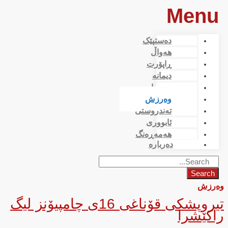
Menu
دەستپێک
هەواڵ
ڕاپۆرت
دیمانە
بیروڕا
وەرزش
تەندروستی
ئابووری
هەمەڕەنگ
دەربارە
Search
وەرزش
تیروپشکی قۆناغی 16ی چامپیۆنز لیگ
راکێشرا