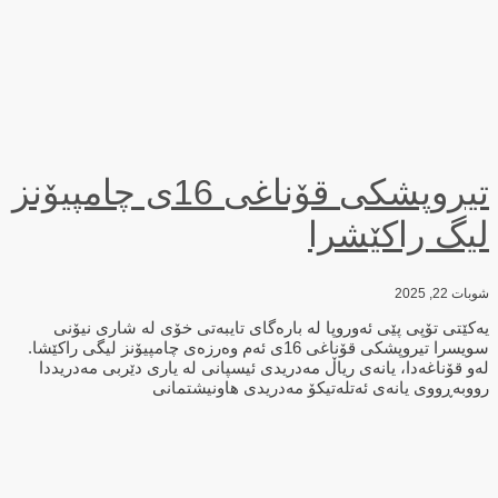
تیروپشکی قۆناغی 16ی چامپیۆنز
لیگ راکێشرا
شوبات 22, 2025
یەکێتی تۆپی پێی ئەوروپا لە بارەگای تایبەتی خۆی لە شاری نیۆنی
سویسرا تیروپشکی قۆناغی 16ی ئەم وەرزەی چامپیۆنز لیگی راکێشا.
لەو قۆناغەدا، یانەی ریاڵ مەدریدی ئیسپانی لە یاری دێربی مەدریددا
رووبەڕووی یانەی ئەتلەتیکۆ مەدریدی هاونیشتمانی