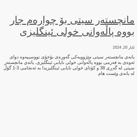
مانچستەر سیتی بۆ چوارەم جار
بووە پاڵەوانی خولی ئینگلیزی
ئایار 20, 2024
یانەی مانچستەر سیتی مێژوویەكی گەورەی بۆخۆی نووسییەوە دوای
ئەوەی بە فەرمی بووە پاڵەوانی خولی نایابی ئینگلیزی. یانەی مانچستەر
سیتی لە گەڕی 38 و كۆتای خولی نایابی ئینگلیزیدا بە ئەنجامی 3-1 گۆڵ
لە یانەی وێست هام