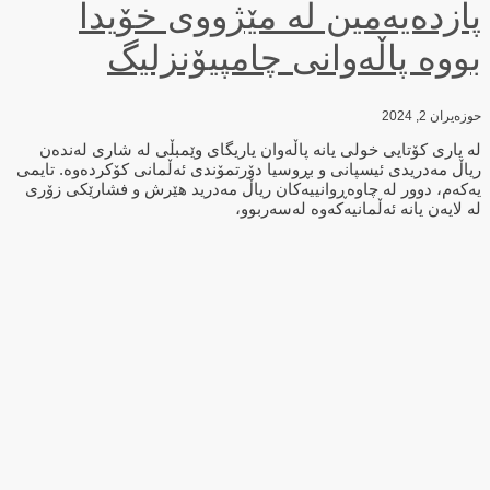
پازدەیەمین لە مێژووی خۆیدا
بووە پاڵەوانی چامپیۆنزلیگ
حوزه‌یران 2, 2024
لە یاری کۆتایی خولی یانە پاڵەوان یاریگای وێمبڵی لە شاری لەندەن
ریاڵ مەدریدی ئیسپانی و بڕوسیا دۆرتمۆندی ئەڵمانی کۆکردەوە. تایمی
یەکەم، دوور لە چاوەڕوانییەکان ریاڵ مەدرید هێرش و فشارێکی زۆری
لە لایەن یانە ئەڵمانیەکەوە لەسەربوو،