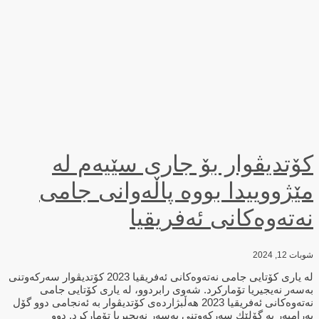
کۆتدیڤوار بۆ جارى سێیەم لە
مێژووییدا بووە پاڵەوانى جامی
نه‌ته‌وه‌كانی ئه‌فریقیا
شوبات 12, 2024
له‌ یاری كۆتایی جامی نه‌ته‌وه‌كانی ئه‌فریقیا 2023 كۆتدیڤوار سه‌ركه‌وتنی
به‌سه‌ر نه‌یجیریا تۆماركرد. شه‌وی رابردوو، له‌ یاری كۆتایی جامی
نه‌ته‌وه‌كانی ئه‌فریقیا 2023 هه‌ڵبژارده‌ی كۆتدیڤوار به‌ ئه‌نجامی دوو گۆل
به‌رامبه‌ر به‌ گۆلێك سه‌ركه‌وتنی به‌سه‌ر نه‌یجیریا تۆماركرد. دوو