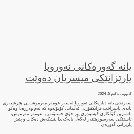
یانە گەورەكانی ئەوروپا
یارێزانێكی میسریان دەوێت
کانوونی یەکەم 5, 2024
سەرنجی یانە دیارەكانی ئەوروپا لەسەر عومەر مەرموشـ-ـی هێرشبەری
یانەی ئاینتراخت فرانكفۆرتی ئەڵمانی كۆبۆتەوە كە لەم وەرزەدا وەكو
باشترین گۆڵكاری كیشوەری پیر خۆی خستۆتەڕو. عومەر مەرموش،
ئاستێكی سەرسوڕهێنەر لەگەڵ یانەكەیدا پێشكەش دەكات و پێش
یاریزانی گەورەی