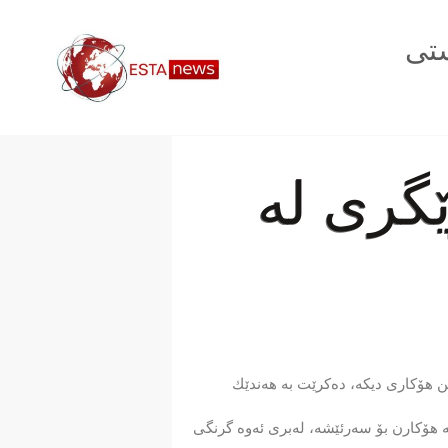
تی
گری لە
 هۆكاری دیكە، دەكرێت بە هەندێك
ە هۆكارن بۆ سەرئێشە، لەبری ئەوە گرنگی