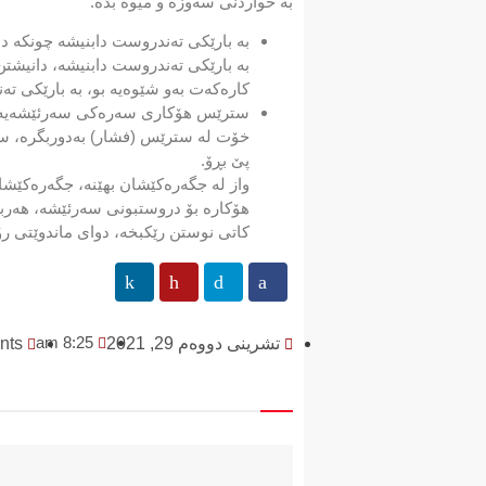
بە خواردنی سەوزە و میوە بدە.
بە بارێكی تەندروست دابنیشە چونکە د
بە بارێكی تەندروست دابنیشە، دانیشت
كارەكەت بەو شێوەیە بو، بە بارێكی تە
سترێس هۆكاری سەرەكی سەرئێشەیە
خۆت لە سترێس (فشار) بەدوربگرە، ست
پێ بڕۆ.
واز لە جگەرەكێشان بهێنە، جگەرەكێش
هۆكارە بۆ دروستبونی سەرئێشە، هەربۆ
كاتی نوستن رێكبخە، دوای ماندوێتی رۆژ ئەوە
8:25 am
تشرینی دووەم 29, 2021
nts