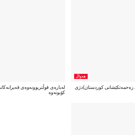
هەواڵ
ی زەحمەتکێشانی کوردستان)دژی
لەبارەی قوڵتربوونەوەی قەیرانەكا
كۆبونەوە