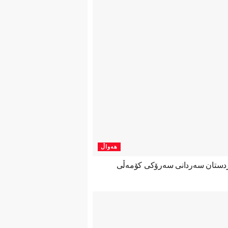
هەواڵ
ردستان سەردانی سەرۆکی کۆمەڵی