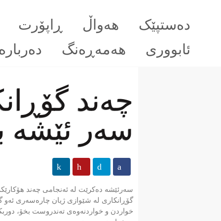
دەستپێک
هەواڵ
ڕاپۆرت
ئابووری
هەمەڕەنگ
دەربارە
چەند گۆڕان
سەر ئێشە ب
سەرئێشە دەكرێت لە ئەنجامی چەند هۆكارێكە
گۆڕانكاری لە شێوازی ژیان چارەسەری ئەو گ
خواردن و خواردنەوەی تەندروست بخۆ، دوربكە