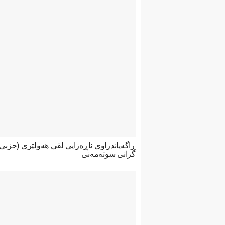
ڕاگەیاندراوی ناڕەزایی لقی هەولێری (حزب
گرانی سوتەمەنی