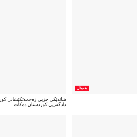
هەواڵ
شاندێکی حزبی زەحمەتکێشانی کو
دادگەریی کوردستان دەکات