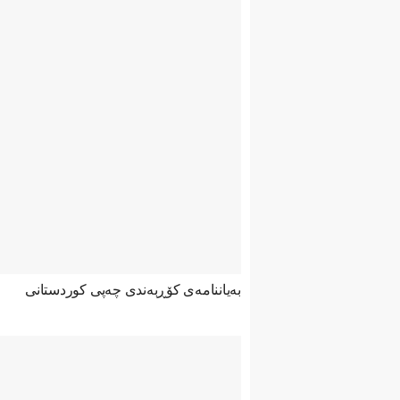
بەیاننامەی کۆڕبەندی چەپی کوردستانی