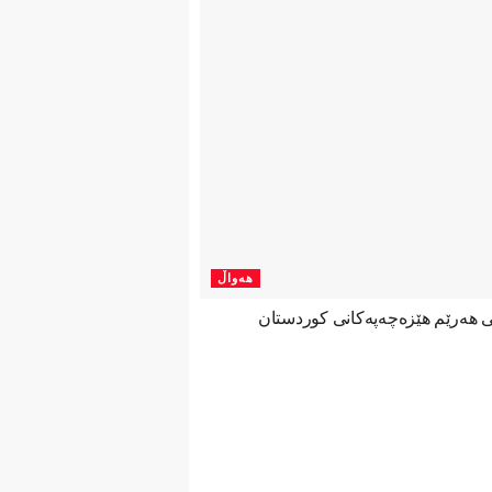
هەواڵ
نی هەرێم هێزەچەپەكانی كوردستان