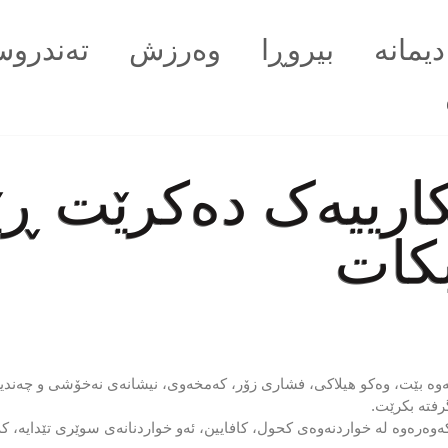
دیمانە
بیروڕا
وەرزش
تەندروس
کارییەک دەكرێت ڕێ
كات
وە بێت، وەكو هیلاکی، فشاری زۆر، كەمخەوی، نیشانەی نەخۆشی و چەندین
رفتە بكرێت.
وەرەوە لە خواردنەوەی كحول، كافایین، ئەو خواردنانەی سوێری تێدایە، ك