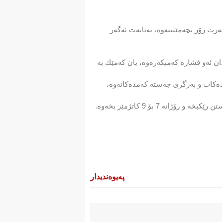
رت زۆر بچەمێنیتەوە، تەنانەت ئەگەر
ن ئەو فشارە كەمبكەرەوە، یان كەمێك بە
ەكات و بەرگری جەستە كەمدەكاتەوە،
 7 بۆ 9 كاتژمێر بخەوە.
پەیوەندیدار