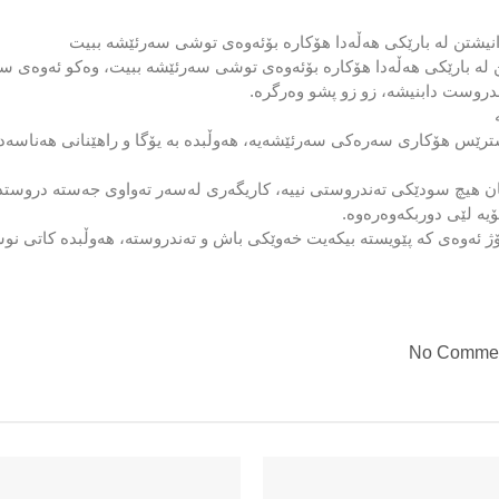
انیشتن لە بارێكی هەڵەدا هۆكارە بۆئەوەی توشی سەرئێشە ببیت
ن لە بارێكی هەڵەدا هۆكارە بۆئەوەی توشی سەرئێشە ببیت، وەكو ئەوەی سە
ندروست دابنیشە، زو زو پشو وەرگرە.
رێس هۆكاری سەرەكی سەرئێشەیە، هەوڵبدە بە یۆگا و راهێنانی هەناسەدا
ان هیچ سودێكی تەندروستی نییە، كاریگەری لەسەر تەواوی جەستە دروستد
یە لێی دوربكەوەرەوە.
ی كە پێویستە بیكەیت خەوێكی باش و تەندروستە، هەوڵبدە كاتی نوستن رێكبخە و رۆژانە
No Comme