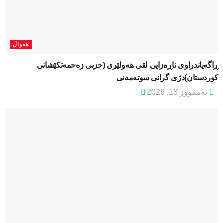
هەواڵ
ڕاگەیاندراوی ناڕەزایی لقی هەولێری (حزبی زەحمەتکێشانی
کوردستان)دژی گرانی سوتەمەنی
تەممووز 18, 2026