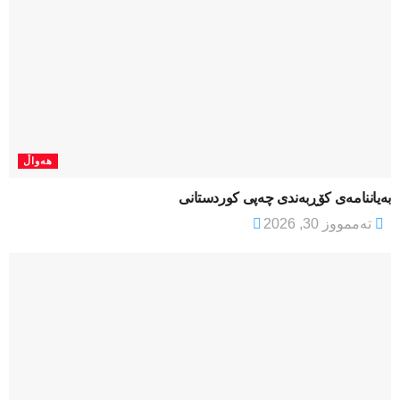
هەواڵ
بەیاننامەی کۆڕبەندی چەپی کوردستانی
تەممووز 30, 2026