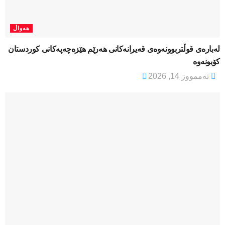
هەواڵ
لەبارەی قوڵتربوونەوەی قەیرانەكانی هەرێم هێزەچەپەكانی كوردستان
كۆبونەوە
تەممووز 14, 2026