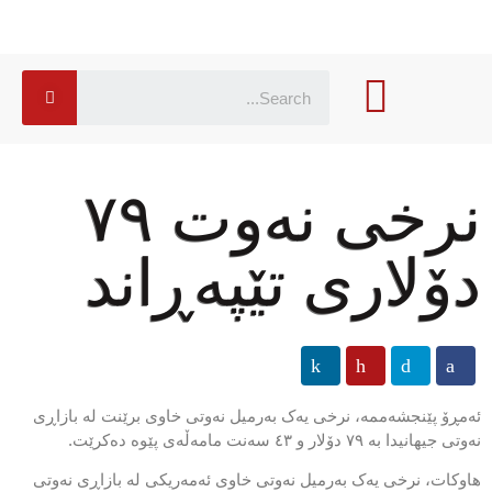
نرخی نەوت ٧٩
دۆلاری تێپەڕاند
ئەمڕۆ پێنجشەممە، نرخی یەک بەرمیل نەوتی خاوی برێنت لە بازاڕی
نەوتی جیھانیدا بە ٧٩ دۆلار و ٤٣ سەنت مامەڵەی پێوە دەکرێت.
ھاوکات، نرخی یەک بەرمیل نەوتی خاوی ئەمەریکی لە بازاڕی نەوتی