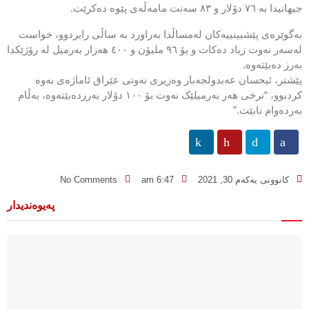
جیھانیدا بە ٧٦ دۆلار و ٨٣ سەنت مامەڵەی پێوە دەکرێت.
بەگوێرەی پێشبینییەکان لەمساڵدا بەراورد بە ساڵی رابردوو، خواست
لەسەر نەوت زیاد دەکات و بۆ ٩٦ ملیۆن و ٤٠٠ ھەزار بەرمیل لە رۆژێکدا
بەرز دەبێتەوە.
پێشتر، ئیحسان عەبدولجەبار وەزیری نەوتی عێراق ئاماژەی بەوە
کردبوو، “نرخی ھەر بەرمیلێک نەوت بۆ ١٠٠ دۆلار بەرزدەبێتەوە، بەڵام
بەردەوام نابێت.”
کانوونی یەکەم 30, 2021
6:47 am
No Comments
پەیوەندیدار