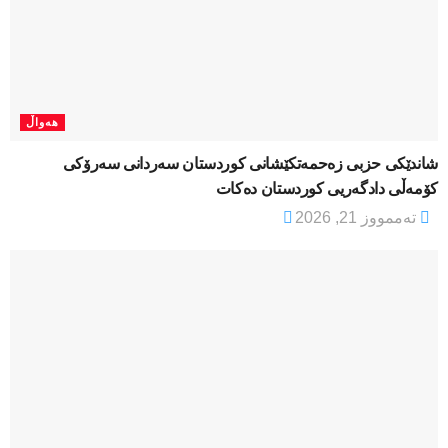
هەواڵ
شاندێکی حزبی زەحمەتکێشانی کوردستان سەردانی سەرۆکی
کۆمەڵی دادگەریی کوردستان دەکات
تەممووز 21, 2026