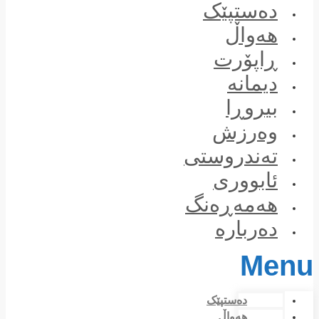
Skip
دەستپێک
to
content
هەواڵ
ڕاپۆرت
دیمانە
بیروڕا
وەرزش
تەندروستی
ئابووری
هەمەڕەنگ
دەربارە
Menu
دەستپێک
هەواڵ