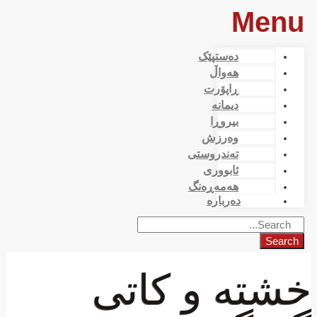
Menu
دەستپێک
هەواڵ
ڕاپۆرت
دیمانە
بیروڕا
وەرزش
تەندروستی
ئابووری
هەمەڕەنگ
دەربارە
Search
خشتە و كاتی