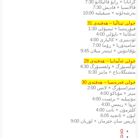
گرانادا × ڕایۆ ڤالیکانۆ 7:30
ڤالانسیا × قادیش 7:30
بەرشەلۆنە × سیڤیلیە 10:00
خولی ئیتاڵیا – هەفتەی 31
فیۆرینتینا × ئیمپۆلی 1:30
ئەتڵانتا × ناپۆلی 4:00
ئۆدینیزی × کالیاری 4:00
سامپدۆریا × ڕۆما 7:00
یۆڤانتۆس × ئینتەر میلان 9:45
خولی ئەڵمانیا – هەفتەی 28
ئۆگسبۆرگ × ولفسبۆرگ 4:30
منشنگلادباخ × ماینز 6:30
خولی فەرەنسا – هەفتەی 30
ستراسبۆرگ × لانس 2:00
میتز × مۆناکۆ 4:00
مۆنپیلیە × برێست 4:00
تروا × ریمس 4:00
کلێرمۆن × نانت 4:00
لیۆن × ئانجیە 6:05
پاریس سان جێرمان × لۆریان 9:00
0
0