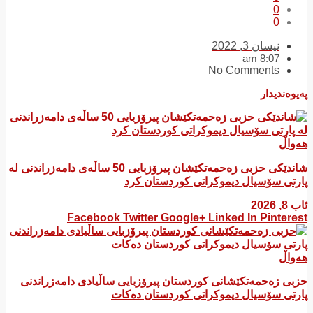
0
0
نیسان 3, 2022
8:07 am
No Comments
پەیوەندیدار
هەواڵ
شاندێکی حزبی زەحمەتکێشان پیرۆزبایی 50 ساڵەی دامەزراندنی لە
پارتی سۆسیال دیموکراتی کوردستان کرد
ئاب 8, 2026
Facebook
Twitter
Google+
Linked In
Pinterest
هەواڵ
​حزبی زەحمەتکێشانی کوردستان پیرۆزبایی ساڵیادی دامەزراندنی
پارتی سۆسیال دیموکراتی کوردستان دەکات