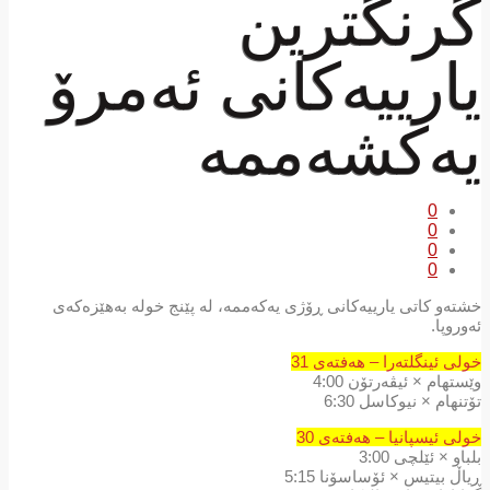
گرنگترین
یارییەكانی ئەمرۆ
یەكشەممە
0
0
0
0
خشتەو کاتی یارییەکانی ڕۆژی یەكەممە، لە پێنج خولە بەهێزەکەی
ئەوروپا.
خولی ئینگلتەرا – هەفتەی 31
وێستهام × ئیڤەرتۆن 4:00
تۆتنهام × نیوکاسل 6:30
خولی ئیسپانیا – هەفتەی 30
بلباو × ئێلچی 3:00
ڕیاڵ بیتیس × ئۆساسۆنا 5:15