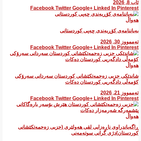
ئاب 8, 2026
Facebook
Twitter
Google+
Linked In
Pinterest
هەواڵ
بەیاننامەی کۆڕبەندی چەپی کوردستانی
تەممووز 30, 2026
Facebook
Twitter
Google+
Linked In
Pinterest
هەواڵ
شاندێکی حزبی زەحمەتکێشانی کوردستان سەردانی سەرۆکی
کۆمەڵی دادگەریی کوردستان دەکات
تەممووز 21, 2026
Facebook
Twitter
Google+
Linked In
Pinterest
هەواڵ
ڕاگەیاندراوی ناڕەزایی لقی هەولێری (حزبی زەحمەتکێشانی
کوردستان)دژی گرانی سوتەمەنی