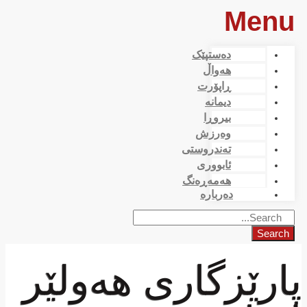
Menu
دەستپێک
هەواڵ
ڕاپۆرت
دیمانە
بیروڕا
وەرزش
تەندروستی
ئابووری
هەمەڕەنگ
دەربارە
Search
پارێزگاری هەولێر