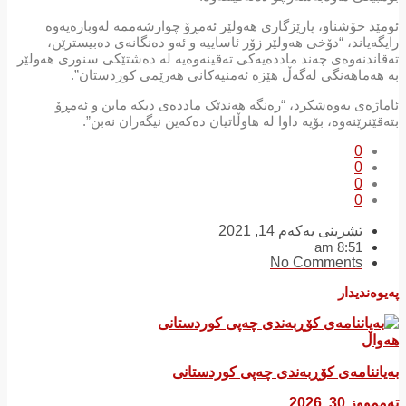
ئومێد خۆشناو، پارێزگاری هەولێر ئەمڕۆ چوارشەممە لەوبارەیەوە
رایگەیاند، “دۆخی هەولێر زۆر ئاساییە و ئەو دەنگانەی دەبیسترێن،
تەقاندنەوەی چەند ماددەیەکی تەقینەوەیە لە دەشتێکی سنوری هەولێر
بە هەماهەنگی لەگەڵ هێزە ئەمنیەکانی هەرێمی کوردستان”.
ئاماژەی بەوەشکرد، “رەنگە هەندێک ماددەی دیکە مابن و ئەمڕۆ
بتەقێنرێنەوە، بۆیە داوا لە هاوڵاتیان دەکەین نیگەران نەبن”.
0
0
0
0
تشرینی یەکەم 14, 2021
8:51 am
No Comments
پەیوەندیدار
هەواڵ
بەیاننامەی کۆڕبەندی چەپی کوردستانی
تەممووز 30, 2026