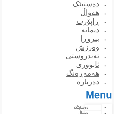
Skip
دەستپێک
to
content
هەواڵ
ڕاپۆرت
دیمانە
بیروڕا
وەرزش
تەندروستی
ئابووری
هەمەڕەنگ
دەربارە
Menu
دەستپێک
هەواڵ