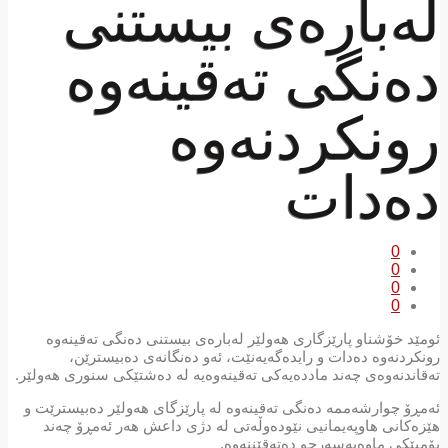
لەبارەی بیستنی
دەنگی تەقینەوە
رونکردنەوە
دەدات
0
0
0
0
ئومێد خۆشناو پارێزگاری هەولێر لەبارەی بیستنی دەنگی تەقینەوە
رونکردنەوە دەدات و رایدەگەیەنێت، ئەو دەنگانەی دەبیسترێن،
تەقاندنەوەی چەند ماددەیەکی تەقینەوەیە لە دەشتێکی سنوری هەولێر.
ئەمڕۆ چوارشەممە ده‌نگی ته‌قینه‌وه‌ لە پارێزگای هەولێر ده‌بیسترێت و
هێزەكانی هاوپەیمانیی نێودەوڵەتی لە دژی داعش هەر ئەمڕۆ چەند
بۆمبێكی ماوەبەسەرچو دەتەقێننەوە.