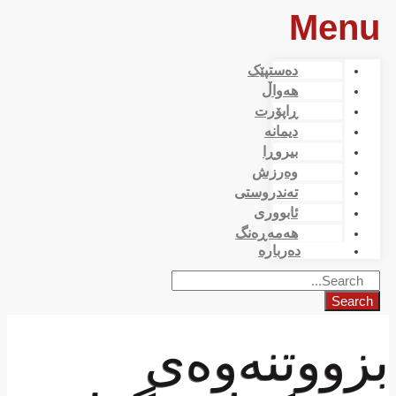
Menu
دەستپێک
هەواڵ
ڕاپۆرت
دیمانە
بیروڕا
وەرزش
تەندروستی
ئابووری
هەمەڕەنگ
دەربارە
Search
بزووتنەوەی