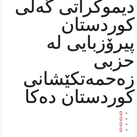
دیموکراتی گەلی
کوردستان
پیرۆزبایی لە
حزبی
زه‌حمه‌تكێشانی
كوردستان دەکا
0
0
0
0