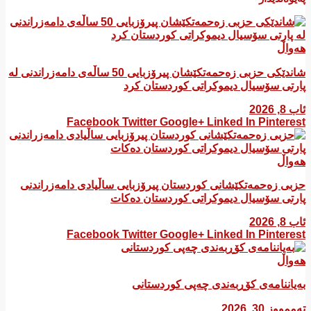
هەواڵ
شاندێکی حزبی زەحمەتکێشان پیرۆزبایی 50 ساڵەی دامەزراندنی لە
پارتی سۆسیال دیموکراتی کوردستان کرد
ئاب 8, 2026
Facebook
Twitter
Google+
Linked In
Pinterest
هەواڵ
​حزبی زەحمەتکێشانی کوردستان پیرۆزبایی ساڵیادی دامەزراندنی
پارتی سۆسیال دیموکراتی کوردستان دەکات
ئاب 8, 2026
Facebook
Twitter
Google+
Linked In
Pinterest
هەواڵ
بەیاننامەی کۆڕبەندی چەپی کوردستانی
تەممووز 30, 2026