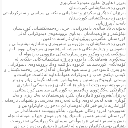
به‌ڕێز / هاورێ‌ به‌لێن عه‌بدولا سكرتێری
حزبی زه‌حمه‌تكێشانی كوردستان
به‌رێزان / جێگری سكرتێر و ئه‌ندامانی مه‌كته‌بی سیاسی و سه‌ركردایه‌تی
حزبی زه‌حمه‌تكێشانی كوردستان
بابه‌ت / پیرۆزبایی
به‌بۆنه‌ی 36 ساڵه‌ی دامه‌زراندنی حزبی زه‌حمه‌تكێشانی كوردستان
تێكۆشه‌ر و هاوپه‌یمانمان ، به‌ناوی بزووتنه‌وه‌ی دیموكراتی گه‌لی
كوردستان به‌گه‌رمی پیرۆزبایتان ئاراسته‌ ده‌كه‌ین .
حزبی زه‌حمه‌تكێشان به‌ مێژووه‌ پڕ سه‌روه‌ری و شانازیه‌ نیشتیمانی و
نه‌ته‌وه‌یی و چینایه‌تیه‌كانی هه‌میشه‌ له‌ پێشه‌وه‌ی به‌رخودان بووه‌ ،له‌م
سۆنگه‌یه‌شه‌وه‌ وه‌كوو به‌رپرسیاریه‌تیه‌كی مێژوویی به‌رده‌وام له‌
سه‌نگه‌ری هه‌ماهه‌نگی دا بووه‌ و پرۆژه‌ نیشتیمانیه‌كانی جێگه‌ی له‌
كۆمه‌ڵگه‌ی كوردستانیدا گرتووه‌ ،بۆ ئێمه‌ وه‌ك بزووتنه‌وه‌ی دیموكراتی
به‌و په‌ری ئاسوده‌یی و متمانه‌وه‌ هاوشان له‌گه‌ڵ حزبی زه‌حمه‌تكێشان و
لایه‌نی دیكه‌ی چه‌پ و دیموكرات هه‌وڵمانداوه‌ له‌ ئاست خواست و
ویستی بارودۆخ بوه‌ستین و به‌هیواشین هه‌ماهه‌نگیمان زیاتر و زیاتر
به‌ره‌و پێشه‌وه‌ بچێت له‌ پێناو هێنانه‌ كایه‌ی زه‌مینه‌یه‌كی له‌بارتری
گوتارێكی یه‌كگرتووی وه‌لامده‌ر به‌ گۆره‌پانی سیاسی كوردستانی .
به‌رێزان/هه‌روه‌كوو ئاماژه‌مان پێكرد پێویستمان به‌ یه‌ك ریزی و یه‌ك
گوتاری هه‌یه‌ له‌به‌ر ئه‌وه‌ی وڵات له‌به‌رده‌م مه‌ترسی و پێشهاتی تازه‌دایه‌ .
گۆرانكاریه‌ تازه‌و خێراكان ئه‌وه‌مان لێ ده‌خوازن چاوكراوه‌بین و
له‌دووره‌وه‌ له‌روداوه‌كان نه‌روانین ، به‌ڵكو پێویسته‌ ده‌سه‌ڵاتدارانی
كوردستان له‌سه‌ر هه‌موو ئاستێك پێداچوونه‌وه‌ی خێرا و به‌په‌له‌ ئه‌نجام
بده‌ن وله‌سه‌ر ئاستی نێوده‌وڵه‌تی سیمای حكومرانیه‌كی ته‌ندروست
پێشانی دۆسته‌كانمان بده‌ن و له‌ ئاستی ناوخۆیش به‌ده‌م داخوازی