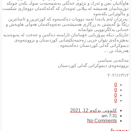
هاوڵاتیان بچن و ئه‌رك و بژێوی خه‌ڵكی به‌شمه‌ینه‌ت سوك بكه‌ن چونكه‌
دوژمنانمان هه‌میشه‌ له‌ پیلانی ئه‌وه‌دان كه‌ گه‌له‌كه‌مان دووچاری شكست
و ماڵوێرانی بكه‌نه‌وه‌
.به‌رێزان له‌م یاده‌دا ئه‌مه‌ دووپات ده‌كه‌ینه‌وه‌ كه‌ كورتترین و ئاسانترین
رێگا بۆ گه‌یشتن به‌ رزگاری هه‌میشه‌یی نه‌ته‌وه‌كه‌مان هه‌وڵی هاوبه‌ش و
خه‌باتی یه‌كگرتوویی نێوانمانه‌
جارێكی دیكه‌ پیرۆزبایی خۆمانتان ئاراسته‌ ده‌كه‌ین و جه‌خت له‌ په‌یوه‌ندیه‌
به‌هێزه‌كه‌ی نێوان حزبی زه‌حمه‌تكێشانی كوردستان و بزووتنه‌وه‌ی
دیموكراتی گه‌لی كوردستان ده‌كه‌ینه‌وه‌ .
هه‌رشاد بن …
مه‌كته‌بی سیاسی
بزووتنه‌وه‌ی دیموكراتی گه‌لی كوردستان
١٢\١٢\٢٠٢١
0
0
0
0
کانوونی یەکەم 12, 2021
7:31 am
No Comments
پەیوەندیدار