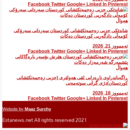
Facebook
Twitter
Google+
Linked In
Pinterest
هەواڵ
شاندێکی حزبی زەحمەتکێشانی کوردستان سەردانی سەرۆکی
کۆمەڵی دادگەریی کوردستان دەکات
تەممووز 21, 2026
Facebook
Twitter
Google+
Linked In
Pinterest
هەواڵ
ڕاگەیاندراوی ناڕەزایی لقی هەولێری (حزبی زەحمەتکێشانی
کوردستان)دژی گرانی سوتەمەنی
تەممووز 18, 2026
Facebook
Twitter
Google+
Linked In
Pinterest
Website by
Maaz Surchy
Estanews.net All rights reserved 2021