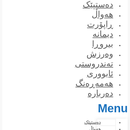
Skip
دەستپێک
to
content
هەواڵ
ڕاپۆرت
دیمانە
بیروڕا
وەرزش
تەندروستی
ئابووری
هەمەڕەنگ
دەربارە
Menu
دەستپێک
هەواڵ