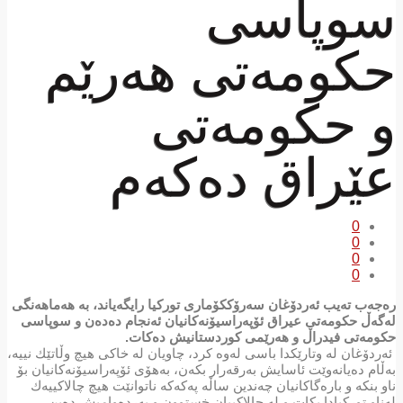
سوپاسی
حکومەتی هەرێم
و حکومەتی
عێراق دەکەم
0
0
0
0
رەجەب تەیب ئەردۆغان سەرۆككۆماری توركیا رایگەیاند، بە هەماهەنگی
لەگەڵ حكومەتی عیراق ئۆپەراسیۆنەكانیان ئەنجام دەدەن و سوپاسی
حكومەتی فیدراڵ و هەرێمی كوردستانیش دەكات.
ئەردۆغان لە وتارێكدا باسی لەوە كرد، چاویان لە خاكی هیچ وڵاتێك نییە،
بەڵام دەیانەوێت ئاسایش بەرقەرار بكەن، بەهۆی ئۆپەراسیۆنەكانیان بۆ
ناو بنكە و بارەگاكانیان چەندین ساڵە پەكەكە ناتوانێت هیچ چالاكییەك
لەناو توركیادا بكات و لە چالاكییان خستوون و بەردەوامیش دەبن.