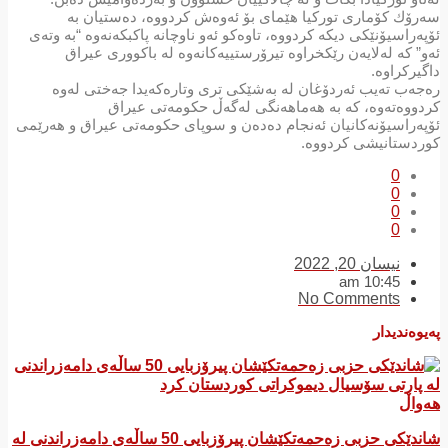
سەرۆك كۆماری توركیا هێمای بۆ ئەوەش كردووە، دەستیان بە
ئۆپەراسیۆنێكی دیكە كردووە، تاوەكو ئەو ناوچانە پاكبكەنەوە “بە وتەی
ئەو” كە لەلایەن رێكخراوە تیرۆرستییەكانەوە لە باكووری عیراق
داگیركراوە.
رەجەب تەیب ئەردۆغان لە بەشێكی تری وتارەكەیدا جەختی لەوە
كردووەتەوە، كە بە هەماهەنگی لەگەڵ حكومەتی عیراق
ئۆپەراسیۆنەكانیان ئەنجام دەدەن و سوپای حكومەتی عیراق و هەرێمی
كوردستانیشی كردووە.
0
0
0
0
نیسان 20, 2022
10:45 am
No Comments
پەیوەندیدار
هەواڵ
شاندێکی حزبی زەحمەتکێشان پیرۆزبایی 50 ساڵەی دامەزراندنی لە