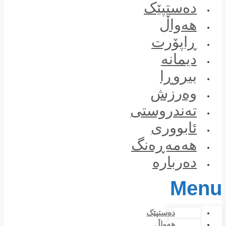
Skip
دەستپێک
to
content
هەواڵ
ڕاپۆرت
دیمانە
بیروڕا
وەرزش
تەندروستی
ئابووری
هەمەڕەنگ
دەربارە
Menu
دەستپێک
هەواڵ