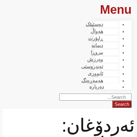
Menu
دەستپێک
هەواڵ
ڕاپۆرت
دیمانە
بیروڕا
وەرزش
تەندروستی
ئابووری
هەمەڕەنگ
دەربارە
Search
ئەردۆغان: