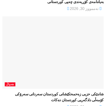
بەیاننامەی کۆڕبەندی چەپی کوردستانی
تەممووز 30, 2026
هەواڵ
شاندێکی حزبی زەحمەتکێشانی کوردستان سەردانی سەرۆکی
کۆمەڵی دادگەریی کوردستان دەکات