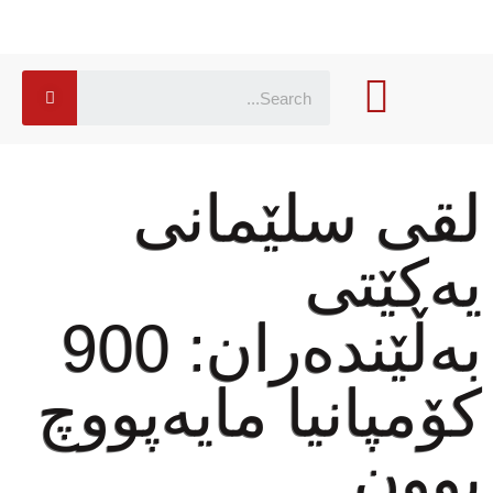
لقی سلێمانی
یەكێتی
بەڵێندەران: 900
كۆمپانیا مایەپووچ
بوون