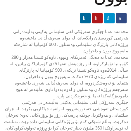
محەمەد عەتا جێگری سەرۆكی لقی سلێمانی یەكێتی بەڵێندەرانی
هەرێمی كوردستان رایگەیاند، لە دوای سەرهەڵدانی داعشەوە
پڕۆژەكانی پارێزگای سلێمانی وەستاون، 900 كۆمپانیا لە شارەكە
مایەپووچ بوون و داخراون.
محەمەد عەتا بە دەنگی ئەمریكای وتووە، تاوەكو ئێستا هەزار و 280
كۆمپانیا تۆماركراوە، لەو رێژەیەش تەنها 5٪ی كۆمپانیاكان بیانین، لە
ساڵی 2014ەوە تاوەكو ئێستا نزیكەی 900 كۆمپانیا لە پارێزگای
سلێمانی كە رێژەی 70% دەكات مایەپووچ بوون و داخراون.
هێمای بۆ ئەوەشكردووە، لە دوای سەرهەڵدانی شەڕی داعشەوە
سەرجەم پڕۆژەكان وەستاون و لەوە بەدوا ناوی بەڵێندەر لە هیچ
دامودەزگایەكدا نەما بۆ خەرجكردنی پارە.
جێگری سەرۆكی لقی سلێمانی یەكێتی بەڵێندەرانی هەرێمی
كوردستان ئەوەشی خستووەتەڕوو، لەوانەیە جیاكاریی بكرێت لە نێوان
سلێمانی و هەولێردا، چونكە پارەیەكی زۆر بۆ پڕۆژەكانی ئەوێ تەرخان
دەكرێت، بەڵام شتێكی كەم بۆ پڕۆژەكانی سلێمانی دادەنرێت، تەنانەت
لە نوسراوێكدا 360 ملیۆن دینار تەرخان كرا بۆ پڕۆژە تەواونەكراوەكان،