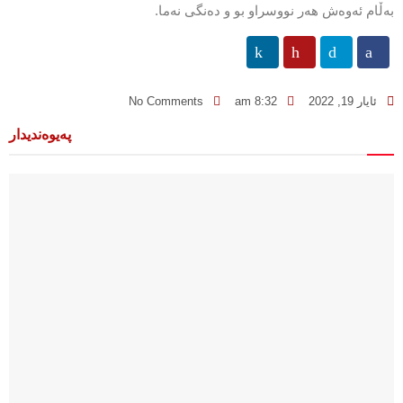
بەڵام ئەوەش هەر نووسراو بو و دەنگی نەما.
ئایار 19, 2022
8:32 am
No Comments
پەیوەندیدار