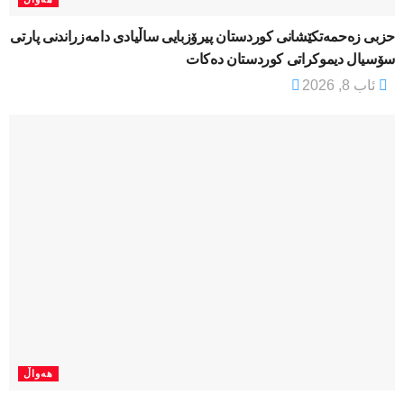
​حزبی زەحمەتکێشانی کوردستان پیرۆزبایی ساڵیادی دامەزراندنی پارتی
سۆسیال دیموکراتی کوردستان دەکات
ئاب 8, 2026
هەواڵ