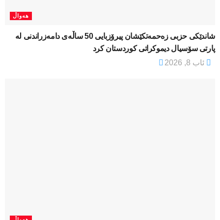
هەواڵ
شاندێکی حزبی زەحمەتکێشان پیرۆزبایی 50 ساڵەی دامەزراندنی لە
پارتی سۆسیال دیموکراتی کوردستان کرد
ئاب 8, 2026
هەواڵ