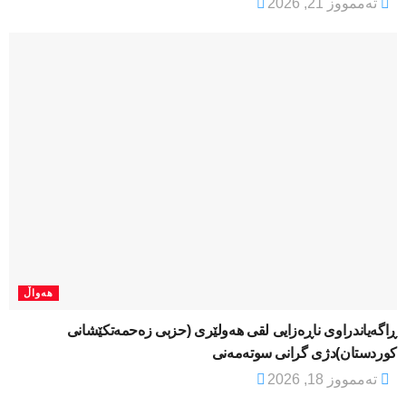
تەممووز 21, 2026
هەواڵ
ڕاگەیاندراوی ناڕەزایی لقی هەولێری (حزبی زەحمەتکێشانی
کوردستان)دژی گرانی سوتەمەنی
تەممووز 18, 2026