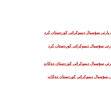
تی سۆسیال دیموکراتی کوردستان دەکات