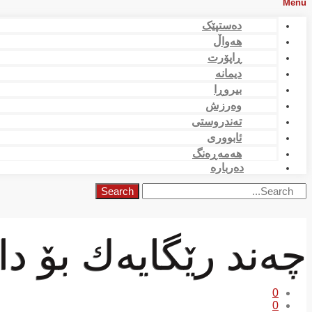
Menu
دەستپێک
هەواڵ
ڕاپۆرت
دیمانە
بیروڕا
وەرزش
تەندروستی
ئابووری
هەمەڕەنگ
دەربارە
Search
چەند رێگایەك بۆ د
0
0