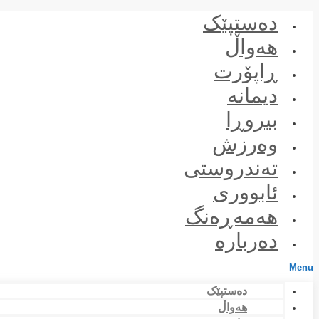
Skip
دەستپێک
to
content
هەواڵ
ڕاپۆرت
دیمانە
بیروڕا
وەرزش
تەندروستی
ئابووری
هەمەڕەنگ
دەربارە
Menu
دەستپێک
هەواڵ