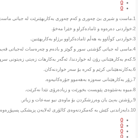
0
0
1.ماست و شیری بێ چەوری و کەم چەوری بەکاربهێنرێت لە جیاتی ماست و شیری ئاسایی.
2.خواردنی دەرەوە و ئامادەكراو و خێرا مەخۆ.
3.خواردنی كوڵاوو بە هەڵم ئامادەكراوو برژاو بەكاربهێنین.
4.ماسی لە جیاتی گۆشتی سور و گوێز و بادەم و چەرەسات لەجیاتی قەیماغ و جبس و شیریني بخۆین.
5.كەم بەكارهێنانی رۆن لە خواردندا، ئەگەر بەكارهات زەیتی زەیتونی سروشتی باشترینە.
6.بەكارنەهێنانی كرێم و كەرە بۆ سەر خواردنەكان.
7.زۆر بەكارهێنانی سەوزە بەهەموو جۆرەكانیەوە.
8.میوە بەشێوەی پێویست بخورێت و زیادەرۆی تێدا نەكرێت.
9.رۆشتن بەپێ یان وەرزشكردن بۆ ماوەی نیو سەعات و زیاتر.
10.دابەزاندنی كێش بە كەمكردنەوەی كالۆری لەلایەن پزیشكی پسپۆڕەوە لەو نەخۆشانەی كێشیان زيادە…
0
0
0
0