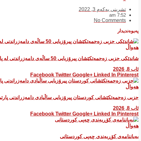
تشرینی یەکەم 3, 2022
7:52 am
No Comments
پەیوەندیدار
هەواڵ
شاندێکی حزبی زەحمەتکێشان پیرۆزبایی 50 ساڵەی دامەزراندنی لە پارتی سۆسیال دیموکراتی کوردستان کرد
ئاب 8, 2026
Facebook
Twitter
Google+
Linked In
Pinterest
هەواڵ
​حزبی زەحمەتکێشانی کوردستان پیرۆزبایی ساڵیادی دامەزراندنی پار
ئاب 8, 2026
Facebook
Twitter
Google+
Linked In
Pinterest
هەواڵ
بەیاننامەی کۆڕبەندی چەپی کوردستانی