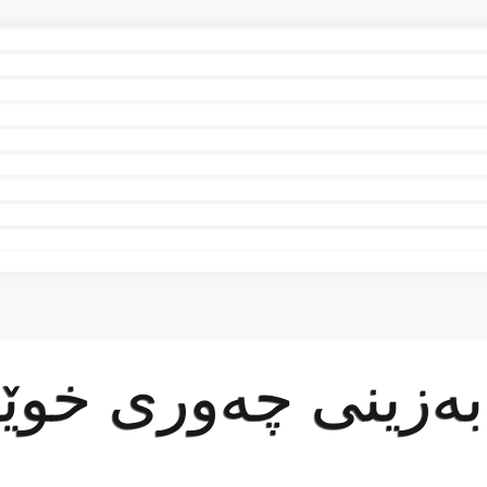
ابەزینی چەوری خوێ