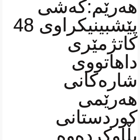
هەرێم:كەشی
پێشبینیكراوی 48
كاتژمێری
داهاتووی
شارەكانی
هەرێمی
كوردستانى
بڵاوكردەوە