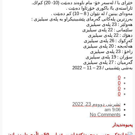
خێرای با / لەسەر خۆ- مام ناوەند دەبێت (10- 20) كم/ك.
ئاراستەی با/ باكوری خۆرئاوا دەبێت .
مەودای بینین / لە نێوان ( 8 – 10) كم دەبێت .
بەرزترین پلەكانی گەرمای پێشبینیكراو بە پلەی سیلیزی :
هەولێر : 23 پلەی سیلیزی
سلێمانی : 22 پلەی سیلیزی
دهۆك : 22 پلەی سیلیزی
كەركوك : 26 پلەی سیلیزی
هەڵەبجە : 20 پلەی سیلیزی
زاخۆ : 23 پلەی سیلیزی
سۆران : 19 پلەی سیلیزی
گەرمیان : 27 پلەی سیلیزی
بەشی پێشبینی / 23 – 11 – 2022
0
0
0
0
تشرینی دووەم 23, 2022
9:06 am
No Comments
پەیوەندیدار