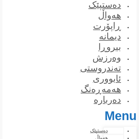
Skip
دەستپێک
to
content
هەواڵ
ڕاپۆرت
دیمانە
بیروڕا
وەرزش
تەندروستی
ئابووری
هەمەڕەنگ
دەربارە
Menu
دەستپێک
هەواڵ