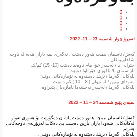
0
0
0
0
ئەمڕۆ چوار شەممە 23 – 11- 2022
كەش/ ئاسمان نیمچە هەور دەبێت ، ئەگەری نمە باران هەیە لە ناوچە
شاخاوییەكان .
خێرایی با / لەسەر خۆ- مام ناوەند دەبێت (10- 15) كم/ك.
ئاراستەی با/ باكوری خۆرئاوا دەبێت .
پلەكانی گەرما / نزیك دەبیتەوە بە تۆمارەكانی دوێنێ
مەودای بینین / لە نێوان ( 8 – 10 ) كم دەبێت .
پلەكانی گەرما / لەسەر نەخشەدا ئاماژەیان پێدراوە .
سبەی پێنج شەممە 24 – 11 – 2022
كەش/ ئاسمان نیمچە هەور دەبێت پاشان دەگۆرێت بۆ هەوری تەواو
لەكاتەكانی شەودا باران بارین دەست پێ دەكات لەزۆربەی ناوچەكانی
هەرێم .
پلەكانی گەرما / نزیك دەبێتەوە بە تۆمارەكانی دوێنێ.