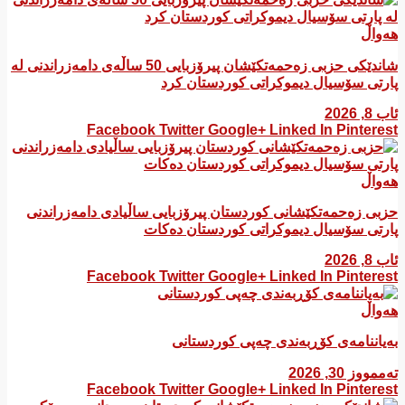
هەواڵ
شاندێکی حزبی زەحمەتکێشان پیرۆزبایی 50 ساڵەی دامەزراندنی لە
پارتی سۆسیال دیموکراتی کوردستان کرد
ئاب 8, 2026
Facebook
Twitter
Google+
Linked In
Pinterest
هەواڵ
​حزبی زەحمەتکێشانی کوردستان پیرۆزبایی ساڵیادی دامەزراندنی
پارتی سۆسیال دیموکراتی کوردستان دەکات
ئاب 8, 2026
Facebook
Twitter
Google+
Linked In
Pinterest
هەواڵ
بەیاننامەی کۆڕبەندی چەپی کوردستانی
تەممووز 30, 2026
Facebook
Twitter
Google+
Linked In
Pinterest