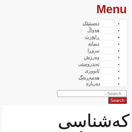
Menu
دەستپێک
هەواڵ
ڕاپۆرت
دیمانە
بیروڕا
وەرزش
تەندروستی
ئابووری
هەمەڕەنگ
دەربارە
Search
كەشناسی