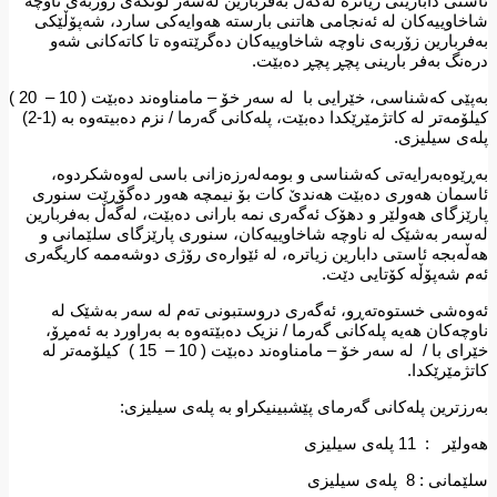
ستی دابارینی زیاترە لەگەڵ بەفربارین لەسەر لوتکەی زۆربەی ناوچە
خاوییەکان لە ئەنجامی هاتنی بارستە هەوایەکی سارد، شەپۆڵێکی
فربارین زۆربەی ناوچە شاخاوییەکان دەگرێتەوە تا کاتەکانی شەو
ەنگ بەفر بارینی پچڕ پچڕ دەبێت.
به‌پێی كه‌شناسی، خێرایی با لە سەر خۆ – مامناوەند دەبێت ( 10 – 20 )
كیلۆمه‌تر له‌ كاتژمێرێكدا ده‌بێت، پلەکانی گەرما / نزم دەبیتەوە بە (1-2)
ەی سیلیزی.
‌ڕێوه‌به‌رایه‌تی كه‌شناسی و بومه‌له‌رزه‌زانی باسی له‌وه‌شكردوه‌،
سمان هەوری دەبێت هەندێ کات بۆ نیمچە هەور دەگۆڕێت سنوری
رێزگای هەولێر و دهۆک ئەگەری نمە بارانی دەبێت، لەگەڵ بەفربارین
سەر بەشێک لە ناوچە شاخاوییەکان، سنوری پارێزگای سلێمانی و
ڵەبجە ئاستی دابارین زیاترە، لە ئێوارەی رۆژی دوشەممە کاریگەری
م شەپۆڵە کۆتایی دێت.
‌وه‌شی خستوه‌ته‌ڕو، ئەگەری دروستبونی تەم لە سەر بەشێک لە
وچەکان هەیە پلەکانی گەرما / نزیک دەبێتەوە بە بەراورد بە ئەمڕۆ،
خێرای با / لە سەر خۆ – مامناوەند دەبێت ( 10 – 15 ) كیلۆمه‌تر له‌
تژمێرێكدا.
رزترین پلەکانی گەرمای پێشبینیکراو بە پلەی سیلیزی:
ێر : 11 پلەی سیلیزی
انی : 8 پلەی سیلیزی