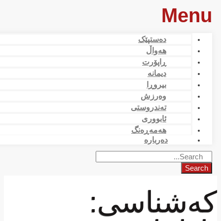
Menu
دەستپێک
هەواڵ
ڕاپۆرت
دیمانە
بیروڕا
وەرزش
تەندروستی
ئابووری
هەمەڕەنگ
دەربارە
Search
ەشناسی: