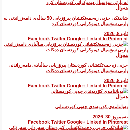
واڵ
شاندێکی حزبی زەحمەتکێشان پیرۆزبایی 50 ساڵەی دامەزراندنی لە
رتی سۆسیال دیموکراتی کوردستان کرد
8, 2026
Facebook
Twitter
Google+
Linked In
Pintere
واڵ
زبی زەحمەتکێشانی کوردستان پیرۆزبایی ساڵیادی دامەزراندنی
رتی سۆسیال دیموکراتی کوردستان دەکات
8, 2026
Facebook
Twitter
Google+
Linked In
Pintere
واڵ
یاننامەی کۆڕبەندی چەپی کوردستانی
مووز 30, 2026
Facebook
Twitter
Google+
Linked In
Pintere