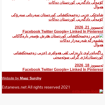
واڵ
ندێکی حزبی زەحمەتکێشانی کوردستان سەردانی سەرۆکی
مەڵی دادگەریی کوردستان دەکات
مووز 21, 2026
Facebook
Twitter
Google+
Linked In
Pintere
واڵ
گەیاندراوی ناڕەزایی لقی هەولێری (حزبی زەحمەتکێشانی
ردستان)دژی گرانی سوتەمەنی
مووز 18, 2026
Facebook
Twitter
Google+
Linked In
Pintere
Website by
Maaz Surchy
Estanews.net All rights reserved 2021