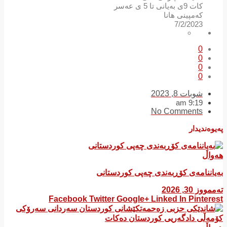
کات 9ی بەیانی تا 5 ی عەسر
کەمپینی هانا
7/2/2023
0
0
0
0
شوبات 8, 2023
9:19 am
No Comments
پەیوەندیدار
هەواڵ
بەیاننامەی کۆڕبەندی چەپی کوردستانی
تەممووز 30, 2026
Facebook
Twitter
Google+
Linked In
Pinterest