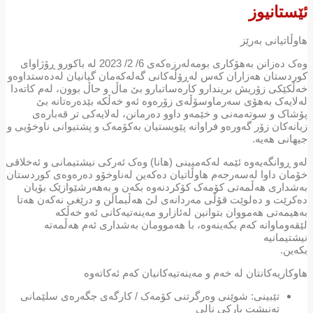
ئێستانیوز
هاوڵاتیانی بەرێز
وەک دەزانن بەهۆکاری بومەلەرزەکەی 6/ 2/ 2023 لە باکورو ڕۆژاوای
کوردستان هەزاران کەس لەڕۆڵەکانی گەلەکەمان گیانیان لەدەستداوەو
خەڵکێکی زۆریش بریندارو کارەساتبارو بێ ماڵ و حاڵ بوون، لەم کاتەدا
لەلایەک بەهۆی سەرماوسۆڵەی زۆرەوە ئەو خەڵکە بێدەرەتانە بێ
پۆشاک و سوتەمەنی و خێمەو داوو دەرمانن، لەلایەکی تر قەبارەی
زیانەکان زۆر گەورەو فراوانە پێویستیان بەکۆمەک و پشتیوانی ناوخۆیی و
جیهانی هەیە.
لەو ڕوانگەیەوە ئێمە لەکەمپینی (هانا) وەک ئەرکی نیشتیمانی و ئەخلاقی
خۆمان داوا لەسەرجەم هاوڵاتیان دەکەین لەناوخۆو دەرەوەی کوردستان
بەشداری هەڵمەتی کۆمەک کۆکردنەوە بکەن و بەهەرشێوازێک بۆیان
دەکرێت و دەلوێت قۆڵی مەردانەی لێ هەڵبماڵن و درێغی نەکەن هەتا
بەهیمەتی هەمووان بتوانین لەئازارو مەینەتیەکانی ئەو خەڵکە
لێقەوماوانە کەم بکەینەوە، با هەموومان بەشداری ئەم هەڵمەتە
نیشتیمانیە
بکەین.
هاوکاریەکانتان لە خەم و مەینەتیەکانیان کەم ئەکاتەوە
تێبینی: شوێنی وەرگرتنی کۆمەک / کارگەی جگەرەی سلێمانی
تەنیشت پارکی نالی