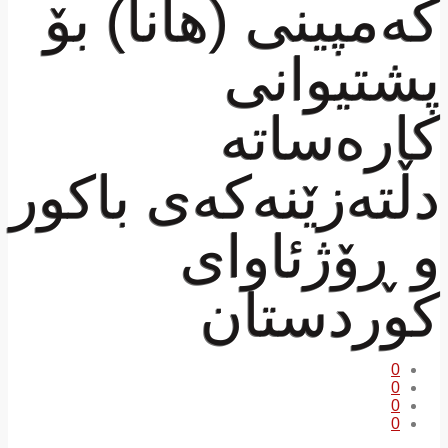
کەمپینی (هانا) بۆ
پشتیوانی
کارەساتە
دڵتەزێنەکەی باکور
و ڕۆژئاوای
کوردستان
0
0
0
0