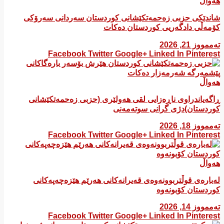
هەواڵ
شاندێکی حزبی زەحمەتکێشانی کوردستان سەردانی سەرۆکی
کۆمەڵی دادگەریی کوردستان دەکات
تەممووز 21, 2026
Facebook
Twitter
Google+
Linked In
Pinterest
هەواڵ
ڕاگەیاندراوی ناڕەزایی لقی هەولێری (حزبی زەحمەتکێشانی
کوردستان)دژی گرانی سوتەمەنی
تەممووز 18, 2026
Facebook
Twitter
Google+
Linked In
Pinterest
هەواڵ
لەبارەی قوڵتربوونەوەی قەیرانەكانی هەرێم هێزەچەپەكانی
كوردستان كۆبونەوە
تەممووز 14, 2026
Facebook
Twitter
Google+
Linked In
Pinterest