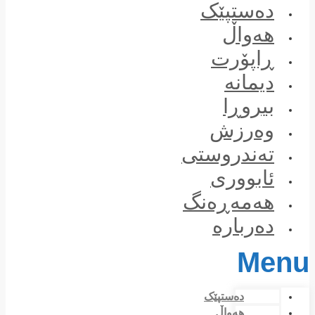
Skip
دەستپێک
to
content
هەواڵ
ڕاپۆرت
دیمانە
بیروڕا
وەرزش
تەندروستی
ئابووری
هەمەڕەنگ
دەربارە
Menu
دەستپێک
هەواڵ