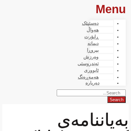
Menu
دەستپێک
هەواڵ
ڕاپۆرت
دیمانە
بیروڕا
وەرزش
تەندروستی
ئابووری
هەمەڕەنگ
دەربارە
Search
بەیاننامەی