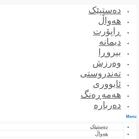
Skip
دەستپێک
to
content
هەواڵ
ڕاپۆرت
دیمانە
بیروڕا
وەرزش
تەندروستی
ئابووری
هەمەڕەنگ
دەربارە
Menu
دەستپێک
هەواڵ