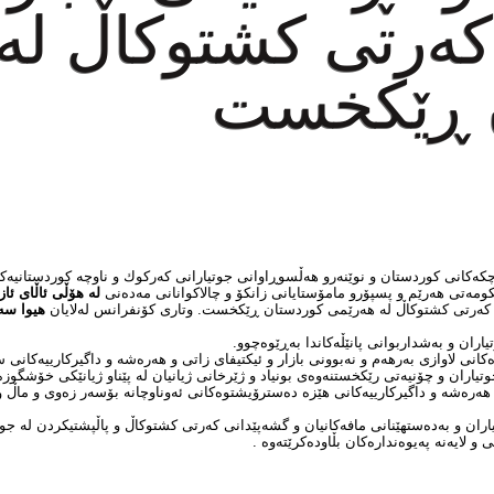
كەرتی كشتوكاڵ لە
ن ڕێكخست
ئاستی شارو شارۆچكەكانی كوردستان و نوێنەرو هەڵسوڕاوانی جوتیارانی كەركوك و ناوچە كوردستا
لە هۆڵی ئاڵای ئا
 كەرتی كشتوكاڵ لە هەرێمی كوردستان ڕێكخست. وتاری كۆنفرانس لەلایان
هیوا سە
ران و بەشداربوانی پانێڵەكاندا بەڕێوەچوو.
ی لاوازی بەرهەم و نەبوونی بازار و ئیكتیفای زاتی و هەرەشە و داگیركارییەكانی
ران و چۆنیەتی رێكخستنەوەی بونیاد و ژێرخانی ژیانیان لە پێناو ژیانێكی خۆشگوزەرا
ەرەشە و داگیركارییەكانی هێزە دەسترۆیشتوەكانی ئەوناوچانە بۆسەر زەوی و ماڵ و
اران و بەدەستهێنانی مافەكانیان و گشەپێدانی كەرتی كشتوكاڵ و پاڵپشتیكردن لە جوت
و لایەنە پەیوەندارەكان بڵاودەكرێتەوە .