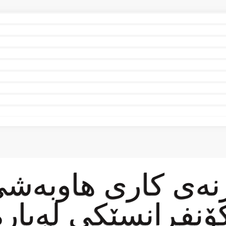
ژنەی كاری هاوبەش
ۆنفڕانسێكی لەبار