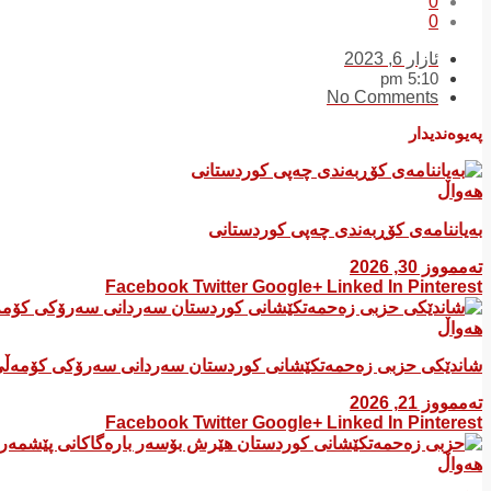
0
0
ئازار 6, 2023
5:10 pm
No Comments
پەیوەندیدار
هەواڵ
بەیاننامەی کۆڕبەندی چەپی کوردستانی
تەممووز 30, 2026
Facebook
Twitter
Google+
Linked In
Pinterest
هەواڵ
شاندێکی حزبی زەحمەتکێشانی کوردستان سەردانی سەرۆکی کۆمەڵی
تەممووز 21, 2026
Facebook
Twitter
Google+
Linked In
Pinterest
هەواڵ