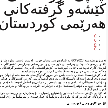
كێشەو گرفتەكانی 
هەرێمی كوردستا
0
0
0
0
ئەمڕۆدووشەممە 6/3/2023 بە ئامادەبوونی دەیان جوتیار لەسەر 
140و لیژنەی كشتوكاڵی پەرلەمانی كوردستان و بەرپرسانی وەزارەتی كشتوكاڵی حكومەتی هەرێم و پسپۆرو مامۆستایانی زانكۆ و چالاكوانانی مەدەنی
لیژنەی كاری هاوبەشی چەپی كوردستانی كۆنفڕانسێكی لەبارەی كێشەو گرفتەكانی
مەكتەبی سیاسی حزبی زەحمەتكێشانی كوردستانەوە خوێندرایەوە.
لەم كۆنفڕنسەدا چەندین بابەت باس خرانەروو،گفتوگۆیەكی هەمەلایەنە لەنێوان جوتیا
سەرەتای كۆنفرانسەكە ئاستنگەكانی بەردەم گەشەكردنی كەرتی كشتوكاڵ و هۆكارەكان
و دۆخی كشتوكاڵی ئەندامی و چەندین بابەتی تر خرانەڕوو لەگەڵ ئەوەشدا دۆخی جوتیا
لە بەشی دووەمی كۆنفرانسەكەدا دۆخی جوتیارانی ناوچە دابڕاوەكان و بەردەوامی ه
كورد، گفتوگۆكرا.
لە كۆتایی كۆنفرانسەكەدا چەندین پێشنیارو راسپاردە بۆ بەهێزكردنی ریزەكانی جوتی
دابڕاوەكان خرانەروو كە لە ماوەیەكی نزیكدا لە چوارچێوەی راپۆرتێكدا بۆ ڕای گشتی 
لێژنەی كاری چەپی كوردستانی