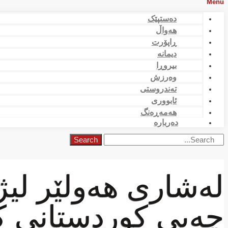
Menu
دەستپێک
هەواڵ
ڕاپۆرت
دیمانە
بیروڕا
وەرزش
تەندروستی
ئابووری
هەمەڕەنگ
دەربارە
Search
لەشاری هەولێر لی
چەپی كوردستانی ك