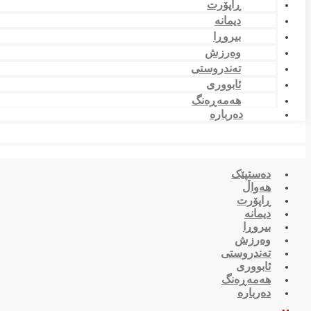
ڕاپۆرت
دیمانە
بیروڕا
وەرزش
تەندروستی
ئابووری
هەمەڕەنگ
دەربارە
دەستپێک
هەواڵ
ڕاپۆرت
دیمانە
بیروڕا
وەرزش
تەندروستی
ئابووری
هەمەڕەنگ
دەربارە