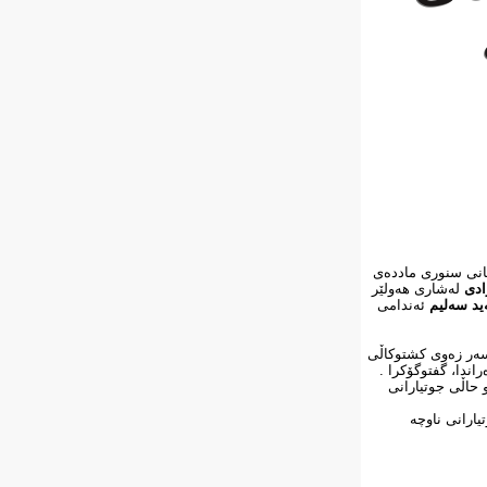
نیەكانی سنوری ماددەی
زادی
لەشاری هەولێر
ید سەلیم
ئەندامی
 سەر زەوی كشتوكاڵی
ندا، گفتوگۆكرا .
 حاڵی جوتیارانی
یارانی ناوچە