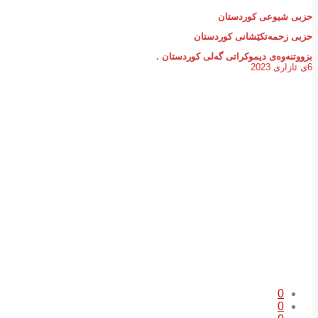
حزبی شیوعی كوردستان
حزبی زحمەتكێشانی كوردستان
بزووتنەوەی دیموكراتی گەلی كوردستان .
6ی ئازاری 2023
0
0