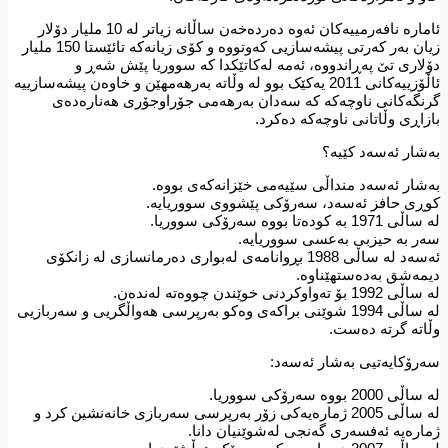
ئامارە نافەرمییەکان ئەوە دەردەخەن ساڵانە زیاتر لە 10 ملیار دۆلار
زیان بەر کەرتی پیشەسازیی کەوتووە و کۆی زیانەکە تائێستا 150 ملیار
دۆلاری تێ پەڕاندووە، ئەمە لەکاتێکدا کە سووریا پێش شەڕ و
ئاڵۆزییەکانی 2011 یەکێک بوو لە وڵاتە بەرهەمهێن و خاوەن پیشەسازییە
گرنگەکانی ناوچەکە کە سەدان بەرهەمی جۆراوجۆری هەنارەدەی
بازاڕی وڵاتانی ناوچەکە دەکرد.
بەشار ئەسەد کێیە؟
بەشار ئەسەد منداڵی سێیەمی خێزانەکەی بووە.
کوڕی حافز ئەسەد، سەرۆکی پێشووی سووریایە.
لە ساڵی 1971 بە کودەتا بووە سەرۆکی سووریا.
سەر بە حیزبی بەعسی سووریایە.
ئەسەد لە ساڵی 1988 بڕوانامەی لەبواری دەرمانسازی لە زانکۆی
دیمەشق بەدەستهێناوە.
لە ساڵی 1992 بۆ تەواوکردنی خوێندن چووەتە لەندەن.
لە ساڵی 1994 شوێنی براکەی وەکو بەرپرسی هەواڵگریی و سەربازیی
وڵاتە گرتە دەست.
سەرۆکایەتیی بەشار ئەسەد:
لە ساڵی 2000 بووە سەرۆکی سووریا.
لە ساڵی 2005 ژمارەیەکی زۆر بەرپرسی سەربازی خانەنشین کرد و
ژمارەیە ئەفسەری گەنجی لەشوێنیان دانا.