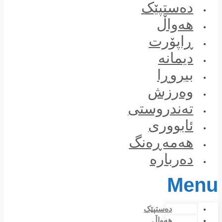
Skip
دەستپێک
to
content
هەواڵ
ڕاپۆرت
دیمانە
بیروڕا
وەرزش
تەندروستی
ئابووری
هەمەڕەنگ
دەربارە
Menu
دەستپێک
هەواڵ