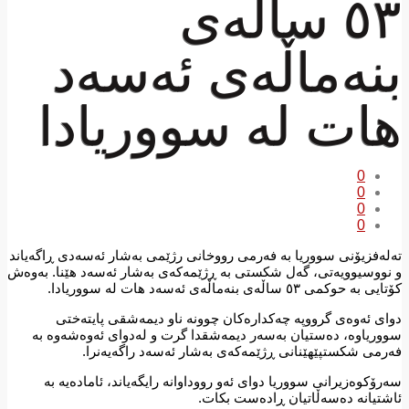
٥٣ ساڵەی
بنەماڵەی ئەسەد
هات لە سووریادا
0
0
0
0
تەلەفزیۆنی سووریا بە فەرمی رووخانی رژێمی بەشار ئەسەدی ڕاگەیاند
و نووسیوویەتی، گەل شکستی بە ڕژێمەکەی بەشار ئەسەد هێنا. بەوەش
کۆتایی بە حوکمی ٥٣ ساڵەی بنەماڵەی ئەسەد هات لە سووریادا.
دوای ئەوەی گرووپە چەکدارەکان چوونە ناو دیمەشقی پایتەختی
سووریاوە، دەستیان بەسەر دیمەشقدا گرت و لەدوای ئەوەشەوە بە
فەرمی شکستپێهێنانی ڕژێمەکەی بەشار ئەسەد راگەیەنرا.
سەرۆکوەزیرانی سووریا دوای ئەو رووداوانە رایگەیاند، ئامادەیە بە
ئاشتیانە دەسەڵاتیان ڕادەست بکات.