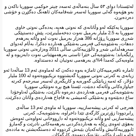
لەئێستادا دوای ٥٣ ساڵ بنەماڵەی ئەسەد چیتر حوکمی سووریا ناکەن و
بەو هۆیەوە گەلی سووریا لەسەر شەقامەکان ئاهەنگ دەگێڕن و خۆشی
دەردەبڕن.
سووریا یەکێکە لەو وڵاتانەی کە نەوتی هەیە، یەدەگی نەوتی خاوی
سووریا بە 2.5 ملیار بەرمیل نەوت دەخەمڵینرێت، پێش دەستپێکی
شەڕی سووریا ڕۆژانە 386 هەزار بەرمیل نەوت لەو وڵاتە بەرهەم
دەهات، بەشێوەیەکی فەرمی بەشێکی هەناردە دەکرا، بەڵام لەدوای
سەرهەڵدانی شەڕ و ئاڵۆزییەکانی ساڵی 2011 وەزارەتی نەوتی سووریا
ڕایگەیاند؛ بەشێوەیەکی خێرا ئاستی بەرهەمهێنانی نەوت دابەزیوە و لە
ماوەیەکی کەمدا 4%ی بەرهەمی نەوتیان لە دەستداوە.
ئامارە نافەرمییەکان ئاماژە بەوە دەکەن کە لەماوەی ئەم 13 ساڵەدا ئەو
زیانەی بە کەرتی نەوتی سووریا گەیشتووە نزیکبووەتەوە لە 100 ملیار
دۆلار، کە ئەمە زیانێکی گەورەیە و کاریگەری لەسەر سەرجەم کەرتە
جیاوازەکانی وڵاتەکە دەبێت، ئێستا هیچ بڕە نەوتێکی سووریا
بەشێوەیەکی فەرمی هەناردەی دەرەوە ناکرێت، بەشێکی لەناوخۆدا
ساغ دەبێتەوە و بەشێکی کەمیشی بە قاچاخ هەناردەی وڵاتان دەکرێت.
هەرچی لە کەرتی پیشەسازییە، سووریا لە ماوەی ئەم 13 ساڵەی
ڕابردوودا زۆرترین کارگەی تێدا داخراوە، بەشێوەیەک، کەرتی
پیشەسازیی لەو وڵاتە نزیکبووەتەوە لە داڕووخانی تەواوەتی ئەوەش
بەهۆی ئەوەی ڕێگە بە هەناردەکردنی بەرهەمەکانی نادرێت و گەمارۆ
ئابوورییەکانیش وڵاتەکەیان بێبەش کردووە لە دەستگەیشتن بە ماددەی
خاو و ئامرازەکانی نۆژەنکردنەوەی کارگەکان.