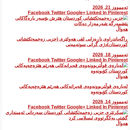
تەممووز 21, 2026
Facebook
Twitter
Google+
Linked In
Pinterest
هەواڵ
ڕاگەیاندراوی ناڕەزایی لقی هەولێری (حزبی زەحمەتکێشانی
کوردستان)دژی گرانی سوتەمەنی
تەممووز 18, 2026
Facebook
Twitter
Google+
Linked In
Pinterest
هەواڵ
لەبارەی قوڵتربوونەوەی قەیرانەكانی هەرێم هێزەچەپەكانی
كوردستان كۆبونەوە
تەممووز 14, 2026
Facebook
Twitter
Google+
Linked In
Pinterest
هەواڵ