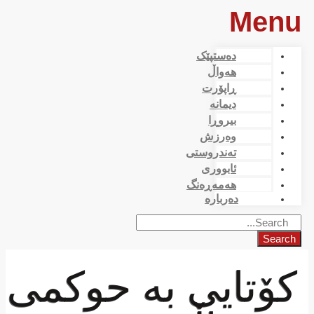
Menu
دەستپێک
هەواڵ
ڕاپۆرت
دیمانە
بیروڕا
وەرزش
تەندروستی
ئابووری
هەمەڕەنگ
دەربارە
Search
کۆتایی بە حوکمی