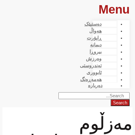
Menu
دەستپێک
هەواڵ
ڕاپۆرت
دیمانە
بیروڕا
وەرزش
تەندروستی
ئابووری
هەمەڕەنگ
دەربارە
Search
مەزڵوم