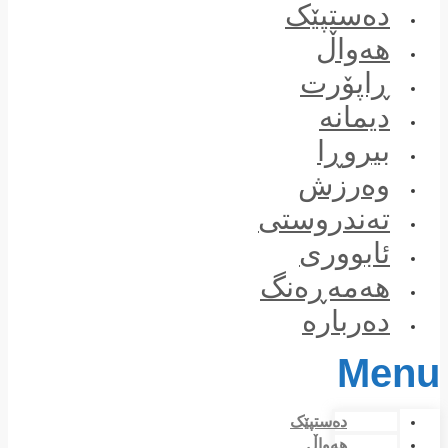
Skip
دەستپێک
to
content
هەواڵ
ڕاپۆرت
دیمانە
بیروڕا
وەرزش
تەندروستی
ئابووری
هەمەڕەنگ
دەربارە
Menu
دەستپێک
هەواڵ