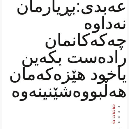
عەبدی:بڕیارمان
نەداوە
چەکەکانمان
رادەست بکەین
یاخود هێزەکەمان
هەڵبووەشێنینەوە
0
0
0
0