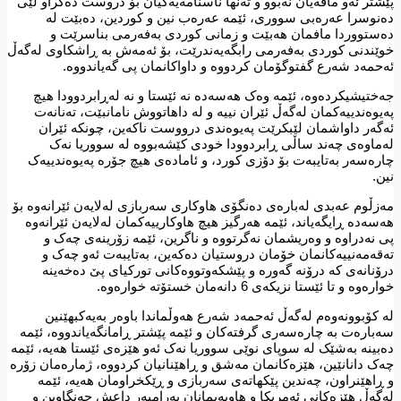
پێشتر ئەو مافەیان نەبوو و تەنها ناسنامەیەکیان بۆ دروست دەکراو لێی
دەنوسرا عەرەبی سووری، ئێمە عەرەب نین و کوردین، دەبێت لە
دەستووردا مافمان هەبێت و زمانی کوردی بەفەرمی بناسرێت و
خوێندنی کوردی بەفەرمی رابگەیەندرێت، بۆ ئەمەش بە ڕاشکاوی لەگەڵ
ئەحمەد شەرع گفتوگۆمان کردووە و داواکانمان پی گەیاندووە.
جەختیشیکردەوە، ئێمە وەک هەسەدە نە ئێستا و نە لەڕابردوودا هیچ
پەیوەندییەکمان لەگەڵ ئێران نییە و لە داهاتووش نامانبێت، تەنانەت
ئەگەر داواشمان لێبکرێت پەیوەندی درووست ناکەین، چونکە ئێران
لەماوەی چەند ساڵی ڕابردوودا خودی کێشەبووە لە سووریا نەک
چارەسەر بەتایبەت بۆ دۆزی کورد، و ئامادەی هیچ جۆرە پەیوەندییەک
نین.
مەزڵوم عەبدی لەبارەی دەنگۆی هاوکاری سەربازی لەلایەن ئێرانەوە بۆ
هەسەدە ڕایگەیاند، ئێمە هەرگیز هیچ هاوکارییەکمان لەلایەن ئێرانەوە
پی نەدراوە و وەریشمان نەگرتووە و ناگرین، ئێمە زۆرینەی چەک و
تەقەمەنییەکانمان خۆمان دروستیان دەکەین، بەتایبەت ئەو چەک و
درۆنانەی کە درۆنە گەورە و پێشکەوتووەکانی تورکیای پێ دەخەینە
خوارەوە و تا ئێستا نزیکەی 6 دانەمان خستۆتە خوارەوە.
لە کۆبوونەوەم لەگەڵ ئەحمەد شەرع هەوڵماندا باوەر بەیەکبهێنین
سەبارەت بە چارەسەری گرفتەکان و ئێمە پێشتر ڕامانگەیاندووە، ئێمە
دەبینە بەشێک لە سوپای نوێی سووریا نەک ئەو هێزەی ئێستا هەیە، ئێمە
چەک دانانێین، هێزەکانمان مەشق و ڕاهێنانیان کردووە، ژمارەمان زۆرە
و ڕاهێنراون، چەندین پێکهاتەی سەربازی و ڕێکخراومان هەیە، ئێمە
لەگەڵ هێزەکانی ئەمریکا و هاوپەیمانان بەرامبەر داعش جەنگاوین و