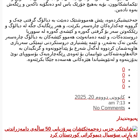
تێکمانشکانوون، بۆیە بەهیچ جۆرێک باس لەو دەنگۆیە ناکەین و ڕێگەش
بەوە نادەین.
جەختیشیکردەوە، پێش هەمووشتێک دەبێت بە دیالۆگ گرفتی چەک و
گرووپە چەکدارەکان چارەسەر بکرێت، و هەر ڕێگایەک جگە لە دیالۆگ و
رێککەوتن سەر بۆ گرفتی گەورە و کێشەی گەورە لە سووریا
دروستدەکات، و ئێمە دەمانەوێت هەموو کێشەکان بە دیالۆگ چارەسەر
بکەین نەک بەشەڕ، و ئێمە پێشنیاری دروستکردنی تیمێکی سەربازی
هاوبەشمان کردووە لەگەڵ شەرع بۆ پێداچوونەوە و گرنگیدان بە
خاڵەهاوبەشەکانی نێوانیمان بۆ ئەوەی ڕێگەچارەیەک بۆسووپای نوێ
بدۆزینەوە و لەنێویشیاندا هێزەکانی هەسەدە جێگا بکرێتەوە.
0
0
0
0
کانوونی دووەم 20, 2025
7:13 am
No Comments
پەیوەندیدار