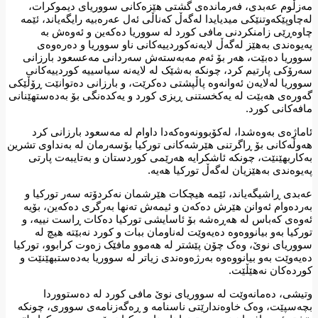
مەزڵوم عەبدی، فەرماندەی گشتی هێزەکانی سووریای دیموکرات،
لەچاوپێکەوتنێکی میدیایدا لەگەڵ کەناڵی ئەل عەرەبیە رایگەیاند، ئێمە
چاوەڕێی زامنکردنی مافی کورد لە سووریا دەکەین و ئەوەش بە
پەیوەندی بەهێز لەگەڵ لایەنەکوردییەکانی ناو سووریا و دەرەوەی
سووریا دەبێت، هەر بۆ ئەم مەبەستەش سەردانی مەعسعود بارزانی
سەرۆکی پارتیم کرد، چونکە بەشێک لە لایەنە سیاسییە کوردییەکانی
سووریا لەلایەن ئەوانەوە پاڵپشتی دەکرێت، و بارزانی دەتوانێت ڕۆڵێکی
گەورەی هەبێت لە یەکخستنی ڕیزی کورد و یەکدەنگی بۆ بەدەستهێنانی
مافەکانی کورد.
ئاماژەی بەوەشدا، لەکۆبوونەوەکەدا داوام لە مەسعود بارزانی کرد
هەوڵەکانی بۆ ڕاگرتنی هێرشەکانی تورکیا بۆسەرمان لە بەنداوی تشرین
بەکاربهێنێت، چونکە ئاشکرایە هەرێمی کوردستان و بەتایبەت پارتی
پەیوەندی بەهێزیان لەگەڵ تورکیا هەیە.
عەبدی ڕاشیگەیاند، ئێمە هیچکات هێرشمان نەکردۆتە سەر تورکیا و
بەردەوام ئەوانن هێرش دەکەن و ئیمەش تەنها بەرگری دەکەین، بۆیە
ئەوەی کەباس لە هەڕەشە بۆ ئاسایشی تورکیا دەکات ڕاست نییە، و
تورکیا بەو بیانووەوە دەیەوێت لەناومان ببات و کورد نەبێتە هیچ لە
سووریای نوێ، وەک چۆن پێشتر لە هەموو مافێک زەوت کرابوو، تورکیا
دەیەوێت بەو بیانووەوە بەرژەوەندی زیاتر لە سووریا بەدەستبهێنێت و
کوردەکان نەهێڵێت.
وتیشی، دەمانەوێت لە سووریای نوێ مافی کورد لە دەستووردا
بچەسپێت، وەک خاوەندارێتی ناسنامە و ڕەگەزنامەی سووری، چونکە