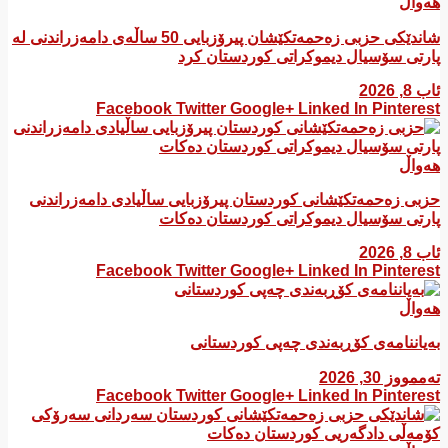
هەواڵ
شاندێکی حزبی زەحمەتکێشان پیرۆزبایی 50 ساڵەی دامەزراندنی لە
پارتی سۆسیال دیموکراتی کوردستان کرد
ئاب 8, 2026
Facebook
Twitter
Google+
Linked In
Pinterest
هەواڵ
​حزبی زەحمەتکێشانی کوردستان پیرۆزبایی ساڵیادی دامەزراندنی
پارتی سۆسیال دیموکراتی کوردستان دەکات
ئاب 8, 2026
Facebook
Twitter
Google+
Linked In
Pinterest
هەواڵ
بەیاننامەی کۆڕبەندی چەپی کوردستانی
تەممووز 30, 2026
Facebook
Twitter
Google+
Linked In
Pinterest