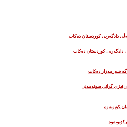
 دادگەریی کوردستان دەکات
ان)دژی گرانی سوتەمەنی
 كۆبونەوە