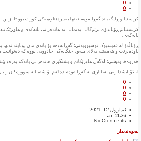
0
0
کریستیانۆ ڕایگەیاند گەڕانەوەم تەنها بەبیرهێناوەیەکی کورت بوو تا بزانن
کریستیانۆ ڕۆناڵدۆی پرتوگالی پەیمانی بە هاندەرانی یانەکەی و هاوڕێکانی
یانەکەی.
ڕۆناڵدۆ لە فەیسبوک نوسیوویەتی: گەڕانەوەم بۆ یانەی مان یونایتد تەنها ب
ناودەبرێت و هەمیشە بەلای منەوە جێگایەکی جادوویی بووە کە دەتوانیت ه
هەروەها وتیشی: لەگەڵ هاورێکانم و پشتگیری هاندەرانی یانەکە بەرەو پێشە
لەکۆتایشدا وتی: شانازی بە گەڕانەوەم دەکەم بۆ شەیتانە سوورەکان و یاریک
0
0
0
0
ئەیلوول 12, 2021
11:26 am
No Comments
پەیوەندیدار