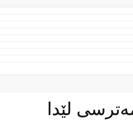
ەترسی لێدا