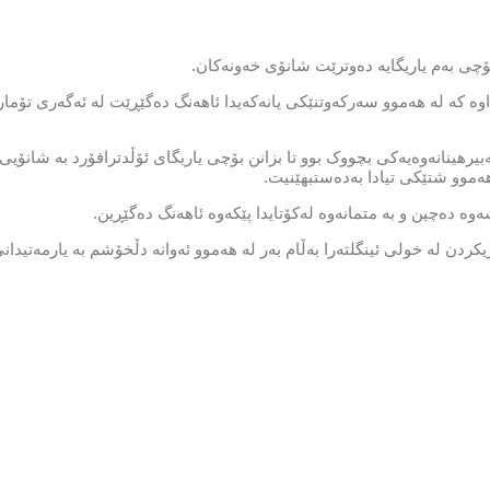
 بۆچی بەم یاریگایە دەوترێت شانۆی خەونەکان.
داوە کە لە هەموو سەرکەوتنێکی یانەکەیدا ئاهەنگ دەگێڕێت لە ئەگەری تۆما
ەبیرهینانەوەیەکی بچووک بوو تا بزانن بۆچی یاریگای ئۆڵدترافۆرد بە شانۆیی
ەموو شتێکی تیادا بەدەستبهێنیت.
وە دەچین و بە متمانەوە لەکۆتایدا پێکەوە ئاهەنگ دەگێڕین.
ردن لە خولی ئینگلتەرا بەڵام بەر لە هەموو ئەوانە دڵخۆشم بە یارمەتیدانی