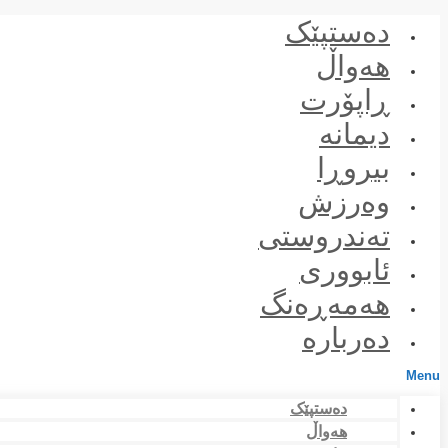
Skip
دەستپێک
to
content
هەواڵ
ڕاپۆرت
دیمانە
بیروڕا
وەرزش
تەندروستی
ئابووری
هەمەڕەنگ
دەربارە
Menu
دەستپێک
هەواڵ