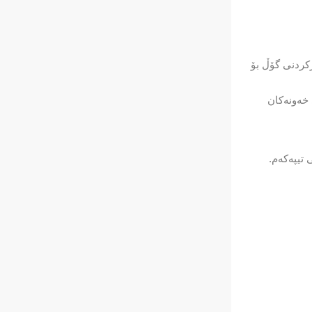
رکردنی گۆڵ بۆ
 خەونەکان
 تیپەکەم.