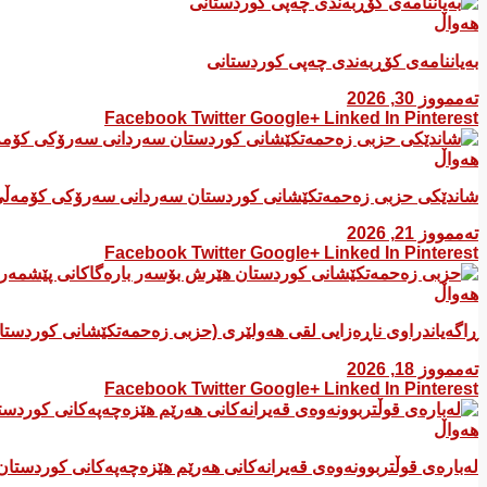
هەواڵ
بەیاننامەی کۆڕبەندی چەپی کوردستانی
تەممووز 30, 2026
Facebook
Twitter
Google+
Linked In
Pinterest
هەواڵ
شاندێکی حزبی زەحمەتکێشانی کوردستان سەردانی سەرۆکی کۆمەڵی
تەممووز 21, 2026
Facebook
Twitter
Google+
Linked In
Pinterest
هەواڵ
ڕاگەیاندراوی ناڕەزایی لقی هەولێری (حزبی زەحمەتکێشانی کوردست
تەممووز 18, 2026
Facebook
Twitter
Google+
Linked In
Pinterest
هەواڵ
لەبارەی قوڵتربوونەوەی قەیرانەكانی هەرێم هێزەچەپەكانی كوردستان