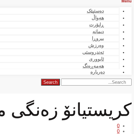
Menu
دەستپێک
هەواڵ
ڕاپۆرت
دیمانە
بیروڕا
وەرزش
تەندروستی
ئابووری
هەمەڕەنگ
دەربارە
Search
کریستیانۆ زەنگی م
0
0