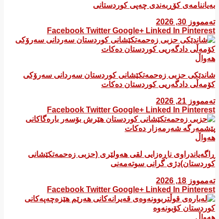
بەیاننامەی کۆڕبەندی چەپی کوردستانی
تەممووز 30, 2026
Facebook
Twitter
Google+
Linked In
Pinterest
هەواڵ
شاندێکی حزبی زەحمەتکێشانی کوردستان سەردانی سەرۆکی
کۆمەڵی دادگەریی کوردستان دەکات
تەممووز 21, 2026
Facebook
Twitter
Google+
Linked In
Pinterest
هەواڵ
ڕاگەیاندراوی ناڕەزایی لقی هەولێری (حزبی زەحمەتکێشانی
کوردستان)دژی گرانی سوتەمەنی
تەممووز 18, 2026
Facebook
Twitter
Google+
Linked In
Pinterest
هەواڵ