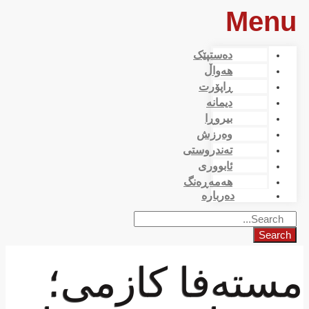
Menu
دەستپێک
هەواڵ
ڕاپۆرت
دیمانە
بیروڕا
وەرزش
تەندروستی
ئابووری
هەمەڕەنگ
دەربارە
Search
مستەفا كازمی؛