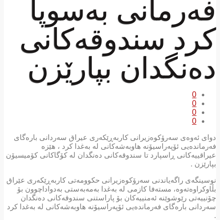
فەرمانی بەسوپا
كرد سندوقەكانی
دەنگدان بپارێزن
0
0
0
0
دوای ئەوەی سەرۆكوەزیرانی كاربەڕێكەری عیراق سەردانی بارەگای
فەرماندەیی ئۆپەراسیۆنە هاوبەشەكانی لە بەغدا كرد ، هێزە
عیراقییەكانی ڕاسپارد تا سندوقەكانی دەنگدان لە كۆگاكانی كۆمیسیۆن
بپارێزن .
نوسینگەی راگەیاندنی سەرۆكوەزیرانی حكوومەتی كاربەڕێكەری عێراق
بڵاوكراوەتەوە، مستەفا كازمی لە بەغدا بەمەبەستی بەدواداچوون بۆ
چۆنییەتی رێوشوێنە ئەمنییەكان بۆ پاراستنی سندوقەكانی دەنگدان
سەردانی بارەگای فەرماندەیی ئۆپەراسیۆنە هاوبەشەكانی لە بەغدا كرد
.