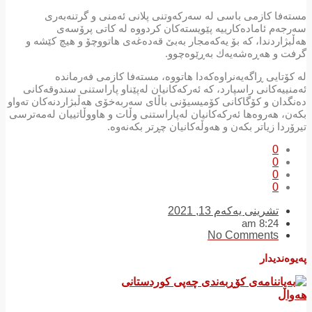
مستەفا كازمی باسی لە سەركەوتنی پلانی ئەمنی و گرتنەبەری
سەرجەم ئامادەكارییە پێویستەكان كردووە لە كاتی پرۆسەی
هەڵبژاردندا، كە بۆ یەكەمجار بەبێ قەدەغەی هاتووچۆ و هیچ كێشە و
گرفت و هەڕەشەیەك بەڕێوەچوو.
لە كۆتایی ڕاگەیەنراوەكەدا هاتووە، مستەفا كازمی فەرماندە
ئەمنییەكانی راسپارد، كە ئەركەكانیان لەپێناو پاراستنی سندوقەكانی
دەنگدان و كۆگاكانی كۆمیسیۆنی باڵای سەربەخۆی هەڵبژاردنەكان تەواو
بكەن، هەروەها ئەركەكانیان لەپاراستنی وڵات و هاووڵاتییان لەمەترسی
تیرۆردا زیاتر بكەن و هەوڵەكانیان چڕتر بكەنەوە.
0
0
0
0
تشرینی یەکەم 13, 2021
8:24 am
No Comments
پەیوەندیدار
هەواڵ