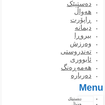
Skip
دەستپێک
to
content
هەواڵ
ڕاپۆرت
دیمانە
بیروڕا
وەرزش
تەندروستی
ئابووری
هەمەڕەنگ
دەربارە
Menu
دەستپێک
هەواڵ