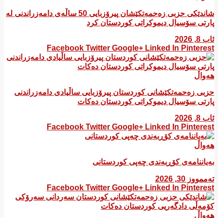
شاندێکی حزبی زەحمەتکێشان پیرۆزبایی 50 ساڵەی دامەزراندنی لە
پارتی سۆسیال دیموکراتی کوردستان کرد
ئاب 8, 2026
Facebook
Twitter
Google+
Linked In
Pinterest
هەواڵ
​حزبی زەحمەتکێشانی کوردستان پیرۆزبایی ساڵیادی دامەزراندنی
پارتی سۆسیال دیموکراتی کوردستان دەکات
ئاب 8, 2026
Facebook
Twitter
Google+
Linked In
Pinterest
هەواڵ
بەیاننامەی کۆڕبەندی چەپی کوردستانی
تەممووز 30, 2026
Facebook
Twitter
Google+
Linked In
Pinterest
هەواڵ