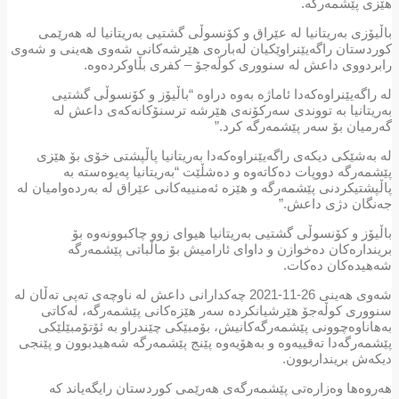
هێزی پێشمەرگە.
باڵیۆزی بەریتانیا لە عێراق و کۆنسوڵی گشتیی بەریتانیا لە هەرێمی
کوردستان راگەیێنراوێکیان لەبارەی هێرشەکانی شەوی هەینی و شەوی
رابردووی داعش لە سنووری کوڵەجۆ – کفری بڵاوکردەوە.
لە راگەیێنراوەکەدا ئاماژە بەوە دراوە “باڵیۆز و کۆنسوڵی گشتیی
بەریتانیا بە تووندی سەرکۆنەی هێرشە ترسنۆکانەکەی داعش لە
گەرمیان بۆ سەر پێشمەرگە کرد.”
لە بەشێکی دیکەی راگەیێنراوەکەدا بەریتانیا پاڵپشتی خۆی بۆ هێزی
پێشمەرگە دووپات دەکاتەوە و دەشڵێت “بەریتانیا پەیوەستە بە
پاڵپشتیکردنی پێشمەرگە و هێزە ئەمنییەکانی عێراق لە بەردەوامیان لە
جەنگان دژی داعش.”
باڵیۆز و کۆنسوڵی گشتیی بەریتانیا هیوای زوو چاکبوونەوە بۆ
بریندارەکان دەخوازن و داوای ئارامیش بۆ ماڵباتی پێشمەرگە
شەهیدەکان دەکات.
شەوی هەینی 26-11-2021 چەکدارانی داعش لە ناوچەی تەپی تەڵان لە
سنووری کوڵەجۆ هێرشیانکردە سەر هێزەکانی پێشمەرگە، لەکاتی
بەهاناوەچوونی پێشمەرگەکانیش، بۆمبێکی چێندراو بە ئۆتۆمبێلێکی
پێشمەرگەدا تەقییەوە و بەهۆیەوە پێنج پێشمەرگە شەهیدبوون و پێنجی
دیکەش برینداربوون.
هەروەها وەزارەتی پێشمەرگەی هەرێمی کوردستان رایگەیاند کە