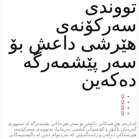
تووندی
سەرکۆنەی
هێرشی داعش بۆ
سەر پێشمەرگە
دەکەین
0
0
0
0
لەبارەی هێرشەکانی داعش بۆ سەر هێزەکانی پێشمەرگە لە سنووری
گەرمیان باڵیۆز و کۆنسوڵی گشتیی بەریتانیا، بەتووندی سەرکۆنەی
هێرشەکان دەکەن و رایدەگەیێنن کە بەردەوام دەبن لە پاڵپشتییەکانی