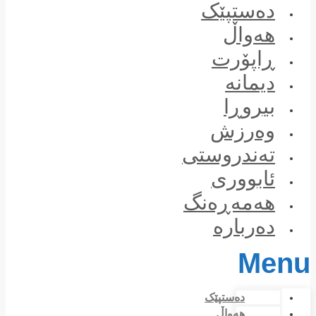
Skip
دەستپێک
to
content
هەواڵ
ڕاپۆرت
دیمانە
بیروڕا
وەرزش
تەندروستی
ئابووری
هەمەڕەنگ
دەربارە
Menu
دەستپێک
هەواڵ