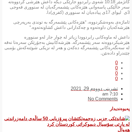
کاتژمێر 10:18 شەوی رابردوو جارێکی دیکە داعش هێرشی کردووەتە
سەر خاڵێکی پاسەوانی هێزەکانی پێشمەرگەیان لە سنووری فەوجی
3ی لیوای 17ی پیادەیان لە سنووری (کفری)دا.
ئاماژەی بەوەشکردووە، “هێزەکانی پێشمەرگە بە توندی بەرپەرچی
هێرشەکەیان داوەتەوە و چەکدارانی داعش کشاونەتەوە.”
داعش لە ماوەکانی رابردوودا زیاتر لە چوار جار لەو سنوورە
هێرشیکردووەتە سەر پێشمەرگە. هێرشەکانیش بەجۆرێکن سەرەتا تەقە
لە سەنگەرەکانی پێشمەرگە دەکەن و هەر لە نزیکی شوێنەکەش بۆمبی
چێندراو دادەنێن.
0
0
0
0
تشرینی دووەم 29, 2021
7:10 am
No Comments
پەیوەندیدار
هەواڵ