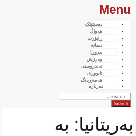
Menu
دەستپێک
هەواڵ
ڕاپۆرت
دیمانە
بیروڕا
وەرزش
تەندروستی
ئابووری
هەمەڕەنگ
دەربارە
Search
بەریتانیا: بە