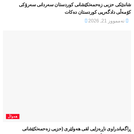
شاندێکی حزبی زەحمەتکێشانی کوردستان سەردانی سەرۆکی
کۆمەڵی دادگەریی کوردستان دەکات
تەممووز 21, 2026
هەواڵ
ڕاگەیاندراوی ناڕەزایی لقی هەولێری (حزبی زەحمەتکێشانی