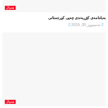
هەواڵ
بەیاننامەی کۆڕبەندی چەپی کوردستانی
تەممووز 30, 2026
هەواڵ