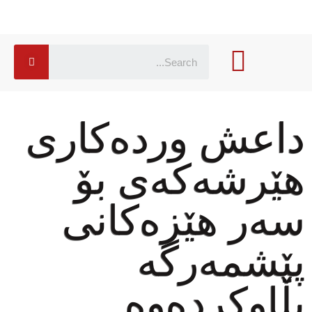
داعش وردەكاری
هێرشەكەی بۆ
سەر هێزەكانی
پێشمەرگە
بڵاوكردەوە