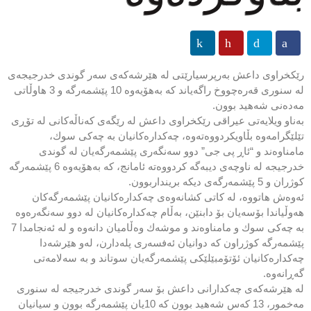
رێكخراوی داعش بەرپرسیارێتی لە هێرشەكەی سەر گوندی خدرجیجەی
لە سنوری قەرەچووخ راگەیاند كە بەهۆیەوە 10 پێشمەرگە و 3 هاوڵاتی
مەدەنی شەهید بوون.
بەناو ویلایەتی عیراقی رێكخراوی داعش لە رێگەی كەناڵەكانی لە تۆڕی
تێلێگرامەوە بڵاویكردووەتەوە، چەكدارەكانیان بە چەكی سوك،
مامناوەند و “ئاڕ پی جی” دوو سەنگەری پێشمەرگەیان لە گوندی
خدرجیجە لە ناوچەی دیبەگە كردووەتە ئامانج، كە بەهۆیەوە 6 پێشمەرگە
كوژران و 5 پێشمەرگەی دیكە برینداربوون.
ئەوەش هاتووە، لە كاتی كشانەوەی چەكدارەكانیان پێشمەرگەكان
هەوڵیاندا بۆسەیان بۆ دابنێن، بەڵام چەكدارەكانیان لە دوو سەنگەرەوە
بە چەكی سوك و مامناوەند و موشەك وەڵامیان دانەوە و لە ئەنجامدا 7
پێشمەرگە كوژراون كە دوانیان ئەفسەری پلەدارن، لەو هێرشەدا
چەكدارەكانیان ئۆتۆمبێلێكی پێشمەرگەیان سوتاند و بە سەلامەتی
گەڕانەوە.
لە هێرشەكەی چەكدارانی داعش بۆ سەر گوندی خدرجیجە لە سنوری
مەخمور، 13 كەس شەهید بوون كە 10یان پێشمەرگە بوون و سیانیان