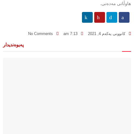
هاوڵاتی مەدەنی.
کانوونی یەکەم 4, 2021
7:13 am
No Comments
پەیوەندیدار