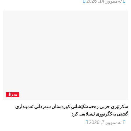
تەممووز 14, 2026
هەواڵ
سکرتێری حزبی زەحمەتکێشانی کوردستان سەردانی ئەمینداری
گشتی یەکگرتووی ئیسلامی کرد
تەممووز 7, 2026