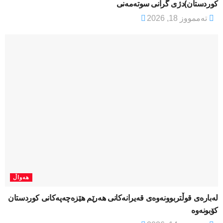
کوردستان)دژی گرانی سوتەمەنی
تەممووز 18, 2026
هەواڵ
لەبارەی قوڵتربوونەوەی قەیرانەكانی هەرێم هێزەچەپەكانی كوردستان
كۆبونەوە