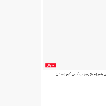
هەواڵ
نی هەرێم هێزەچەپەكانی كوردستان