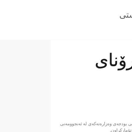
تی
ۆنای
ن و پەسندکردنی بودجەی وەزارەتەکەی لە ئەنجوومەنی
ۆمارکراون.