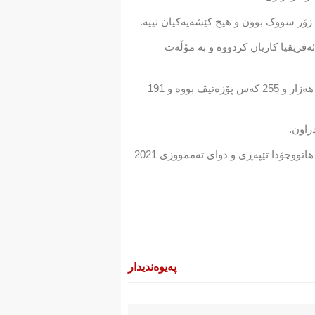
زۆر سووک بوون و ھیچ کێشەیەکیان نییە.
ەفریقیا کاریان کردووە و بە مۆڵەت
لە 24 كاژێردا لە باکووری کوردستان و تورکیادا 349 هەزار و 221 پشكنینی ڤایرۆسی کۆرۆنا کران، ئه‌نجامی پشكنینی 19 هەزار و 255 كەس پۆزەتیڤ بووه‌ و 191
یەکەمین تووشبوون بە ڤایرۆسی کۆرۆنا، ئاداری 2020 لە تورکیا راگەیێنرا. ئەو وڵاتە بە چەند قۆناخێکی تووندی قەدەخەی هاتووچۆدا تێپەڕی و دوای تەممووزی 2021
پەیوەندیدار