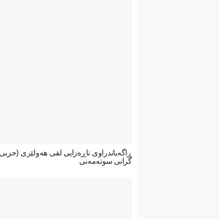
ڕاگەیاندراوی ناڕەزایی لقی هەولێری (حزب
گرانی سوتەمەنی