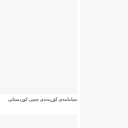
بەیاننامەی کۆڕبەندی چەپی کوردستانی