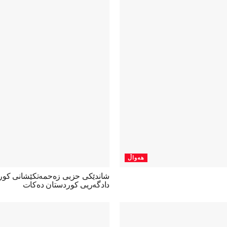
هەواڵ
شاندێکی حزبی زەحمەتکێشانی کو
دادگەریی کوردستان دەکات