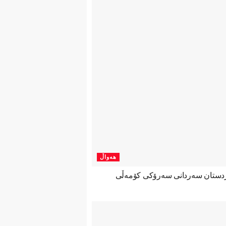
هەواڵ
ردستان سەردانی سەرۆکی کۆمەڵی