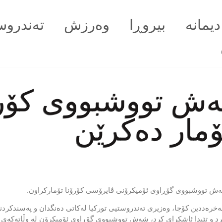
دیمانە
بیروڕا
وەرزش
تەندروس
شەش تووشبووی کۆر
ۆمار دەکرێن
ەش تووشبووی گۆڕاوی ئۆمیکرۆنی ڤایرۆسی کۆرۆنا تۆمارکراون.
ی شەممە 11ی کانوونی یەکەمی 2021، فەخرەددین کۆجا، وەزیری تەندروستیی تورکیا لەکاتی دەنگدا
د و تێیدا ئاشکرای کرد، شەش تووشبووی گۆڕاوی ئۆمیکرۆن لە وڵاتەکەی ت