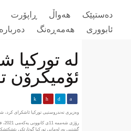
دەستپێک
هەواڵ
ڕاپۆرت
ئابووری
هەمەڕەنگ
دەربارە
لە تورکیا 
ئۆمیکرۆن ت
وەزیری تەندروستیی تورکیا ئاشکرای کرد، ش
رۆژ
گشتیی پەرلەمانی تورکیا گوتارێکی پێشکێشکر