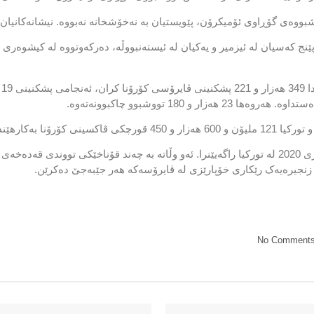
ووەی گۆڕاوی ئۆمیکرۆن، پێویستیان بە نەخۆشخانە نەبووە. نیشانەکانیان 
نج کەسیان لە ئیزمیر و یەکیان لە ئیستەنبووڵە، دەرکەوتووە لە کیشوەری ئ
180 تووشبوو چاكبوونه‌ته‌وه‌.
رۆنا بەکارهێندراون.
تا زنجیرەیەک رێکاری خۆپارێزی لە ڤایرۆسەکە هەر جێبەجێ دەکرێن.
No Comment