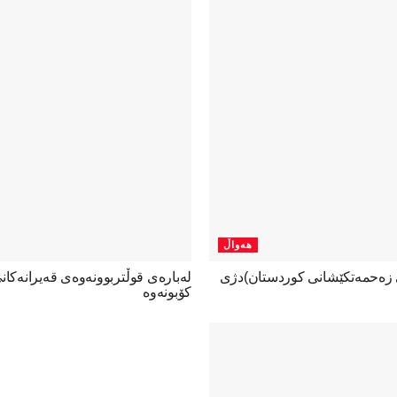
هەواڵ
ی زەحمەتکێشانی کوردستان)دژی
لەبارەی قوڵتربوونەوەی قەیرانەكا
كۆبونەوە