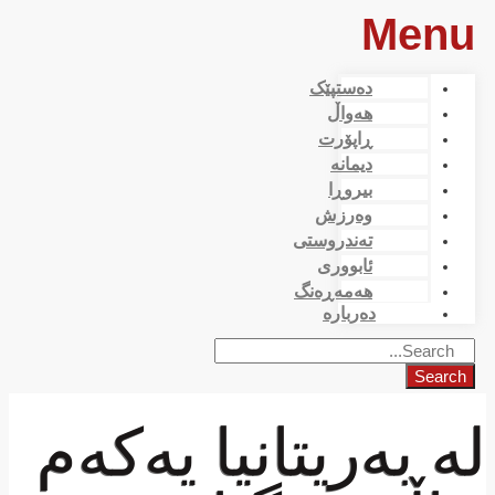
Menu
دەستپێک
هەواڵ
ڕاپۆرت
دیمانە
بیروڕا
وەرزش
تەندروستی
ئابووری
هەمەڕەنگ
دەربارە
Search
لە بەریتانیا یەکەم