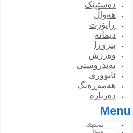
Skip
دەستپێک
to
content
هەواڵ
ڕاپۆرت
دیمانە
بیروڕا
وەرزش
تەندروستی
ئابووری
هەمەڕەنگ
دەربارە
Menu
دەستپێک
هەواڵ