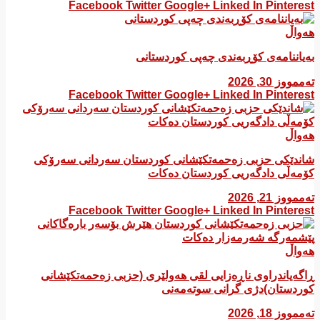
Facebook
Twitter
Google+
Linked In
Pinterest
هەواڵ
بەیاننامەی کۆڕبەندی چەپی کوردستانی
تەممووز 30, 2026
Facebook
Twitter
Google+
Linked In
Pinterest
هەواڵ
شاندێکی حزبی زەحمەتکێشانی کوردستان سەردانی سەرۆکی
کۆمەڵی دادگەریی کوردستان دەکات
تەممووز 21, 2026
Facebook
Twitter
Google+
Linked In
Pinterest
هەواڵ
ڕاگەیاندراوی ناڕەزایی لقی هەولێری (حزبی زەحمەتکێشانی
کوردستان)دژی گرانی سوتەمەنی
تەممووز 18, 2026