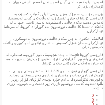
لە بەریتانیا یەکەم حاڵەتی گیان لەدەستدان لەسەر ئاستی جیهان بە
ئۆمیکرۆن تۆمارکرا.
بۆریس جۆنسن، سەرۆک وەزیران بەریتانیا رایگەیاند، کەسێک بە
ڤایرۆسی کۆرۆنا لە جۆری ئۆمیکرۆن، لە وڵاتەکەی گیانی لەدەستدا،
ئەمەش دەبێتە یەکەم حاڵەتی لەمشێوەیە لەسەر ئاستی جیهان، لە
کاتێکدا تا ئێستا 10 حاڵەتی تووشبوون بەم گۆڕاوەی کۆرۆنا، لە بەریتانیا
تۆمارکراون.
لەلایەکی دیکەوە، لە چین یەکەم حاڵەتی تووشبوون بە ئۆمیکرۆن
تۆمارکرا و سەدان هەزار کەسیش لە شاری تیانجین لە باکووری وڵاتەکە
کەرەنتین کران.
ڤایرۆسی کۆرۆنا تائێستا بە چەند شێوەیەک خۆی گۆڕیوە، ئەمجارە لە
ئەفریقیای باشوور، گۆڕاوێکی کۆرۆنا بەناوی ئۆمیکرۆن سەریهەڵداوە،
کە جیاوازە لەگەڵ جۆرەکانی دیکەی کۆرۆنا.
ڤایرۆسی گۆڕاوی نوێ بە ناوی B.1.1.529ـە، تەندروستی جیهانی بە
ئۆمیکرۆن ناوی دەبات و هۆشداری لەبارەی مەترسییەکانی دەدات.
بەگوێرەی لێکۆڵینەوەکان، ئەم جۆرە نوێیەی کۆرۆنای گۆڕاو زووتر
بڵاودەبێتەوە، کەسی تووشبوو ئازاری زۆر دەبێت و ماندوبوونی زۆری
دەبێت.
0
0
0