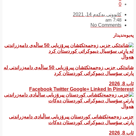
0
کانوونی یەکەم 14, 2021
7:48 am
No Comments
پەیوەندیدار
هەواڵ
شاندێکی حزبی زەحمەتکێشان پیرۆزبایی 50 ساڵەی دامەزراندنی لە
پارتی سۆسیال دیموکراتی کوردستان کرد
ئاب 8, 2026
Facebook
Twitter
Google+
Linked In
Pinterest
هەواڵ
​حزبی زەحمەتکێشانی کوردستان پیرۆزبایی ساڵیادی دامەزراندنی
پارتی سۆسیال دیموکراتی کوردستان دەکات
ئاب 8, 2026