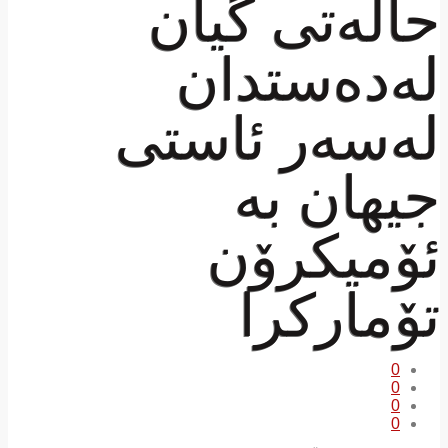
حاڵەتی گیان
لەدەستدان
لەسەر ئاستی
جیهان بە
ئۆمیکرۆن
تۆمارکرا
0
0
0
0