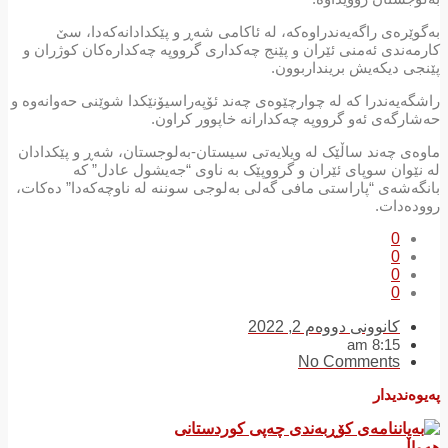
بەگوێرەی راگەیەندراوەکە، لە ئاکامی شەڕ و پێکدادانەکەدا، سێ
کارمەندی ئەمنی ئێران و پێنج چەکداری گرووپە چەکدارەکان کوژران و
پێنجی دیکەیش برینداربوون.
راشگەیەندرا کە لە چوارچێوەی چەند ئۆپەراسیۆنێکدا شوێنی حەوانەوە و
حەشارگەی ئەو گرووپە چەکدارانە خاپوور کراون.
ماوەی چەند ساڵێک لە ویلایەتی سیستان-بەلوجستان، شەڕ و پێکدادان
لە نێوان سوپای ئێران و گرووپێک بە ناوی “جەیشول عادل” کە
بانگەشەی “پاراستی مافی گەلی بەلوجی سوننە لە ناوچەکەدا” دەکات،
روودەدات.
0
0
0
0
کانوونی دووەم 2, 2022
8:15 am
No Comments
پەیوەندیدار
هەواڵ