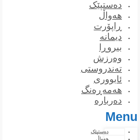
Skip
دەستپێک
to
content
هەواڵ
ڕاپۆرت
دیمانە
بیروڕا
وەرزش
تەندروستی
ئابووری
هەمەڕەنگ
دەربارە
Menu
دەستپێک
هەواڵ