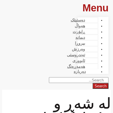
Menu
دەستپێک
هەواڵ
ڕاپۆرت
دیمانە
بیروڕا
وەرزش
تەندروستی
ئابووری
هەمەڕەنگ
دەربارە
Search
لە شەڕ و