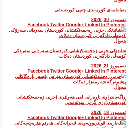
بەیاننامەی کۆڕبەندی چەپی کوردستانی
تەممووز 30, 2026
Facebook
Twitter
Google+
Linked In
Pinterest
هەواڵ
شاندێکی حزبی زەحمەتکێشانی کوردستان سەردانی سەرۆکی
کۆمەڵی دادگەریی کوردستان دەکات
تەممووز 21, 2026
Facebook
Twitter
Google+
Linked In
Pinterest
هەواڵ
ڕاگەیاندراوی ناڕەزایی لقی هەولێری (حزبی زەحمەتکێشانی
کوردستان)دژی گرانی سوتەمەنی
تەممووز 18, 2026
Facebook
Twitter
Google+
Linked In
Pinterest