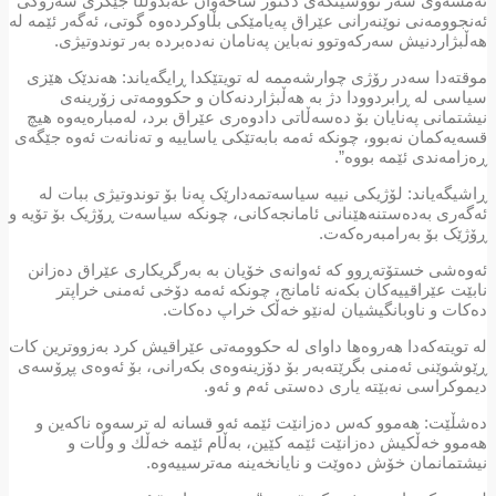
ئەمشەوی سەر نووسینگه‌ی دكتۆر شاخەوان عەبدوڵڵا جێگری سەرۆکی
ئەنجوومەنی نوێنەرانی عێراق پەیامێکی بڵاوکردەوە گوتی، ئەگەر ئێمە لە
هەڵبژاردنیش سەرکەوتوو نەباین پەنامان نەدەبردە بەر توندوتیژی.
موقتەدا سەدر رۆژی چوارشەممە لە تویتێکدا ڕایگەیاند: هەندێک هێزی
سیاسی لە ڕابردوودا دژ بە هەڵبژاردنەکان و حکوومەتی زۆرینەی
نیشتمانی پەنایان بۆ دەسەڵاتی دادوەری عێراق برد، لەمبارەیەوە هیچ
قسەیەکمان نەبوو، چونکە ئەمە بابه‌تێكی یاساییە و تەنانەت ئەوە جێگەی
ڕەزامەندی ئێمە بووە”.
ڕاشیگەیاند: لۆژیکی نییە سیاسەتمەدارێک پەنا بۆ توندوتیژی ببات لە
ئەگەری بەدەستنەهێنانی ئامانجەکانی، چونکە سیاسەت ڕۆژیک بۆ تۆیە و
ڕۆژێک بۆ به‌رامبه‌ره‌كه‌ت.
ئەوەشی خستۆتەڕوو کە ئەوانەی خۆیان بە بەرگریکاری عێراق دەزانن
نابێت عێراقییەکان بکەنە ئامانج، چونکە ئەمە دۆخی ئەمنی خراپتر
دەکات و ناوبانگیشیان لەنێو خەڵک خراپ دەکات.
له‌ تویته‌كه‌دا هەروەها داوای لە حکوومەتی عێراقیش كرد بەزووترین کات
ڕێوشوێنی ئەمنی بگرێتەبەر بۆ دۆزینەوەی بکەرانی، بۆ ئەوەی پڕۆسەی
دیموکراسی نەبێتە یاری دەستی ئەم و ئەو.
دەشڵێت: هەموو کەس دەزانێت ئێمە ئەو قسانە لە ترسەوە ناکەین و
هەموو خەڵکیش دەزانێت ئێمە کێین، بەڵام ئێمە خه‌ڵك و وڵات و
نیشتمانمان خۆش دەوێت و نایانخەینە مەترسییەوە.