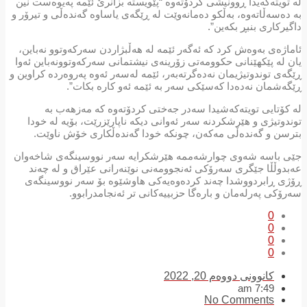
لە تویتەکەیدا ڕوونیشی کردۆتەوە “پێویستە بزانرێ ئێمە پەیوەست نین
بە دەسەڵاتەوە، بەڵکو دەمانەوێت لە ڕێگەی یاساوه‌ گەندەڵی و تیرۆر و
داگیرکاری بنبڕ بکەین”.
ئاماژەی بەوەش کرد کە ئەگەر ئێمە لە هەڵبژاردن سەرکەوتوو نەباین،
یان لە پێکهێنانی حکوومەتی زۆرینەی نیشتمانی سه‌ركه‌وتوونه‌باین ئەوا
ڕێگه‌ی توندوتیژیمان نەدەگرتەبەر، ئێمە لەسەر ئەوە پەروەردە کراوین و
ڕێگەشمان نەدەدا کەسێکی سەر بە ئێمە ئەو کارە بکات”.
لە کۆتایی تویتەکەشیدا سەدر جەختی کردۆتەوە کە مەزهەب بە
توندوتیژی و هێرشکردنە سەر ئەوانی دیکە ناپارێزرێت، بۆیە لە خودا
بترسن و گەندەڵی مەکەن، چونکە خودا گه‌نده‌ڵكاری خۆش ناوێت.
جێی باسە شەوى چوارشەممە هێرشکرایە سەر نووسینگەی شاخەوان
عەبدوڵڵا جێگری سەرۆکی ئەنجوومەنی نوێنەرانی عێراق و لە چەند
ڕۆژی ڕابردووشدا چەند کردەوەیه‌كی هاوشێوە بۆ سه‌ر نووسینگه‌ی
سه‌رۆكی په‌رله‌مان و باره‌گا حزبییه‌كانی تر ئه‌نجامدرابوو.
0
0
0
0
کانوونی دووەم 20, 2022
7:49 am
No Comments