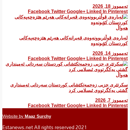
تەممووز 18, 2026
Facebook
Twitter
Google+
Linked In
Pinterest
هەواڵ
لەبارەی قوڵتربوونەوەی قەیرانەكانی هەرێم هێزەچەپەكانی
كوردستان كۆبونەوە
تەممووز 14, 2026
Facebook
Twitter
Google+
Linked In
Pinterest
هەواڵ
سکرتێری حزبی زەحمەتکێشانی کوردستان سەردانی ئەمینداری
گشتی یەکگرتووی ئیسلامی کرد
تەممووز 7, 2026
Facebook
Twitter
Google+
Linked In
Pinterest
Website by
Maaz Surchy
Estanews.net All rights reserved 2021