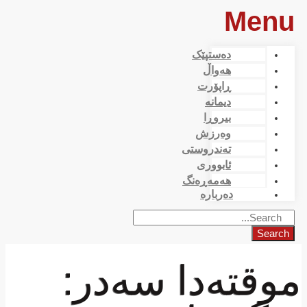
Menu
دەستپێک
هەواڵ
ڕاپۆرت
دیمانە
بیروڕا
وەرزش
تەندروستی
ئابووری
هەمەڕەنگ
دەربارە
Search
موقتەدا سەدر: