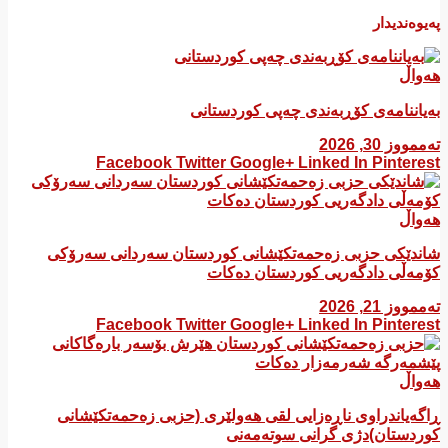
پەیوەندیدار
هەواڵ
بەیاننامەی کۆڕبەندی چەپی کوردستانی
تەممووز 30, 2026
Facebook
Twitter
Google+
Linked In
Pinterest
هەواڵ
شاندێکی حزبی زەحمەتکێشانی کوردستان سەردانی سەرۆکی
کۆمەڵی دادگەریی کوردستان دەکات
تەممووز 21, 2026
Facebook
Twitter
Google+
Linked In
Pinterest
هەواڵ
ڕاگەیاندراوی ناڕەزایی لقی هەولێری (حزبی زەحمەتکێشانی
کوردستان)دژی گرانی سوتەمەنی