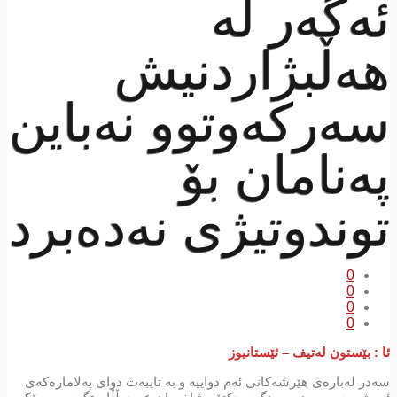
ئەگەر لە
هەڵبژاردنیش
سەرکەوتوو نەباین
پەنامان بۆ
توندوتیژی نەدەبرد
0
0
0
0
ئا : بێستون لەتیف – ئێستانیوز
سەدر لەبارەی هێرشەکانی ئەم دواییە و بە تایبەت دوای پەلامارەکەی