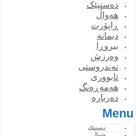
Skip
دەستپێک
to
content
هەواڵ
ڕاپۆرت
دیمانە
بیروڕا
وەرزش
تەندروستی
ئابووری
هەمەڕەنگ
دەربارە
Menu
دەستپێک
هەواڵ