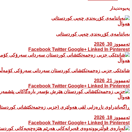
پەیوەندیدار
هەواڵ
بەیاننامەی کۆڕبەندی چەپی کوردستانی
تەممووز 30, 2026
Facebook
Twitter
Google+
Linked In
Pinterest
هەواڵ
شاندێکی حزبی زەحمەتکێشانی کوردستان سەردانی سەرۆکی کۆمەڵی
تەممووز 21, 2026
Facebook
Twitter
Google+
Linked In
Pinterest
هەواڵ
ڕاگەیاندراوی ناڕەزایی لقی هەولێری (حزبی زەحمەتکێشانی کوردست
تەممووز 18, 2026
Facebook
Twitter
Google+
Linked In
Pinterest