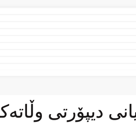
انی دیپۆرتی وڵاتەكا