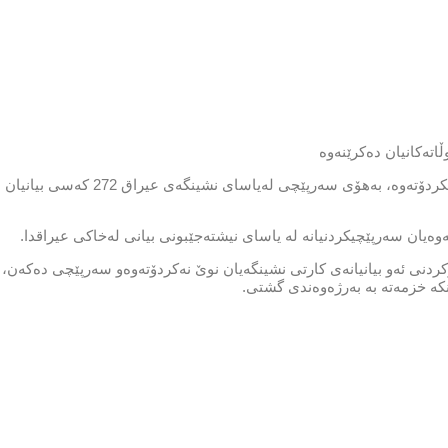
بەڕێوەبەرایەتی كاروباری نشینگەی سەر بە وەزارەتی ناوخۆی عیراق بڵاویكرد
دنەوەیان سەرپێچیكردنیانە لە یاسای نیشتەجێبونی بیانی لەخاكی عیراقدا.
ركردنی ئەو بیانیانەی كارتی نشینگەیان نوێ نەكردۆتەوەو سەرپێچی دەكەن،
نكە خزمەتە بە بەرژەوەندی گشتی.