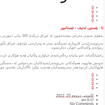
0
0
0
0
ئا : بێستون لەتیف – ئێستانیوز
بەهۆی نەبونی مەرجی نیشتەجێبون لە عیراق نزیكەی 300 بیانی دیپۆرتی وڵاتەكانیان دەكرێنەوە
رەوانەی وڵاتەكانی خۆیان دەكرێنەوە.
راشیانگەیاند، ئەو بیانیانە رەگەزنامەی جیاوازی وڵاتیان هەیە هۆكاری نار
ئه‌وه‌ش هاتووە، هەوڵەكانی بەڕێوەبەرایەتیەكانیان بەردەوامن لە دەستگی
هاووڵاتیان كردوە هەر سەرپێچیەكیان هەست پێكرد ئاگاداریان بكەنەو، چو
0
0
0
0
کانوونی دووەم 25, 2022
6:37 am
No Comments