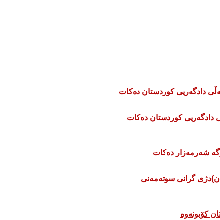
 دادگەریی کوردستان دەکات
ان)دژی گرانی سوتەمەنی