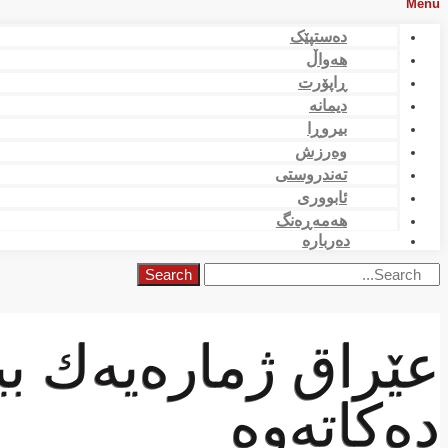
Menu
دەستپێک
هەواڵ
ڕاپۆرت
دیمانە
بیروڕا
وەرزش
تەندروستی
ئابووری
هەمەڕەنگ
دەربارە
Search
عێراق ژماره‌یه‌ك بی
دەكاتەوە