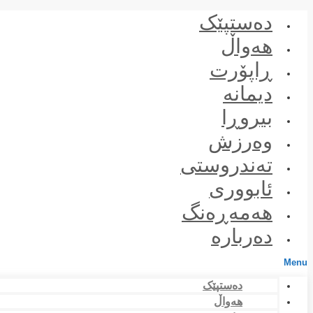
Skip
دەستپێک
to
content
هەواڵ
ڕاپۆرت
دیمانە
بیروڕا
وەرزش
تەندروستی
ئابووری
هەمەڕەنگ
دەربارە
Menu
دەستپێک
هەواڵ